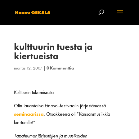
kulttuurin tuesta ja
kiertueista
marras 12, 2007
|
0 Kommenttia
Kulttuurin tukemisesta
Olin lauantaina Etnosoi-festivaalin järjestämässä
seminaarissa
. Otsakkeena oli ”Kansanmusiikkia
kiertueille!”.
Tapahtumanjärjestäjien ja muusikoiden