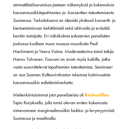
ammattilaisfoorumissa jaetaan näkemyksiä ja kokemuksia
kansanmusiikkitapahtumien ja -konserttien toteuttamisesta
Suomessa. Tarkoituksena on ideoida yhdessä konsertti- ja
kiertuetoiminnan kehittämistä sekä aktivoida ja evästää
kentän toimijoita. Eri näkökulmia edustavien panelistien
joukossa kuullaan muun muassa muusikoita Pauli
Hanhiniemi ja Veera Voima. Moderaattorina toimii tutkija
Hannu Tolvanen. Foorumi on avoin myös kaikille, jotka
vasta suunnittelevat tapahtumien toteuttamista. Seminaari
on osa Suomen Kulttuurirahaston tukemaa kolmivuotista
kansanmusiikin edistämishanketta.
Mielenkiintoisimmat jutut panelisteista oli
Rockadillon
Tapio Korjuksella, jolla tuntui olevan eniten kokemusta
nimenomaan marginaalimusiikin keikka- ja levymyynnistä
Suomessa ja maailmalla.