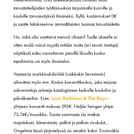
tanssitaiteilijoiden työtilaisuuksia tarjoamalla kunnille ja
kouluille tanssiesityksiä ilmaiseksi. Kyllä, kustannukset 0€
ja saatte laitokseenne ammattilaisten luomaa tanssitaidetta.
No, mikä olisi saattanut mennä vikaan? Tuolle alueelle ei
sitten enää voinut myydä mitään muita (eri tavoin tuettuja)
näytöksiä edes naurettavan pienillä liksoilla koska
tapahtumia sai myös ilmaiseksi.
Vastaavia markkinahäiriöitä (vaikkakin lievemmin)
aiheuttaa myös mm. Koulun konserttikeskus, joka tarjoaa
subventoituja artisteja katalogistaan keikoille kouluihin ja
päiväkoteihin. Esim.
Jussi Raittinen & The Boys
-
yhtyeen konsertti maksaa 295€. Neljän hengen yhtye,
73,74€/muusikko. Tuosta summasta siis matkat,
majoitukset, äänentoisto, palkat ja palkan sivukulut…
Ongelmia tässä järjestelyssä on ainakin kaksi. Ensinnäkin