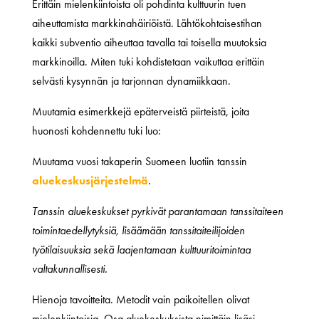
Erittäin mielenkiintoista oli pohdinta kulttuurin tuen
aiheuttamista markkinahäiriöistä. Lähtökohtaisestihan
kaikki subventio aiheuttaa tavalla tai toisella muutoksia
markkinoilla. Miten tuki kohdistetaan vaikuttaa erittäin
selvästi kysynnän ja tarjonnan dynamiikkaan.
Muutamia esimerkkejä epäterveistä piirteistä, joita
huonosti kohdennettu tuki luo:
Muutama vuosi takaperin Suomeen luotiin tanssin
aluekeskusjärjestelmä
.
Tanssin aluekeskukset pyrkivät parantamaan tanssitaiteen
toimintaedellytyksiä, lisäämään tanssitaiteilijoiden
työtilaisuuksia sekä laajentamaan kulttuuritoimintaa
valtakunnallisesti.
Hienoja tavoitteita. Metodit vain paikoitellen olivat
mielenkiintoisia. Osa aluekeskuksista nimittäin lisäsi