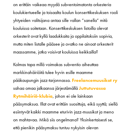
on erittäin vaikeaa myydä subventoimatonta orkesteria
koulukiertueelle ja toisaalta koulun konserttikeskuksen rooli
yhtyeiden valitsijana antaa sille vallan ”sanella” mitä
kouluissa soitetaan. Konserttikeskuksen listoilla olevat
orkesterit ovat kyllä laadukkaita ja oppilaitoksiin sopivia,
mutta miten listalle pääsee ja ovatko ne ainoat orkesterit
maassamme, jotka voisivat kouluissa keikkailla?
Kolmas tapa millä voimakas subventio aiheuttaa
markkinahäiriöitä tulee hyvin esille maamme
pääkaupungin jazz-tarjonnassa.
Freelancemuusikot ry
sahaa omaa jalkaansa järjestämällä
Juttutuvassa
Rytmihäiriö-klubia
, johon ei ole lainkaan
pääsymaksua. Illat ovat erittäin suosittuja, eikä syyttä; siellä
esiintyvät kaikki maamme eturivin jazz-muusikot ja meno
on mahtavaa. Mikä siis ongelmana? Yksinkertaisesti se,
että pienikin pääsymaksu tuntuu nykyisin olevan