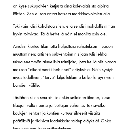
on kyse sukupolvien ketjusta aina kalevalaisista ajoista
lähtien. Sen ei saa antaa katketa markkinavoimien alla.
Tuki vain tulisi kohdistaa siten, että se olisi mahdollisimman
hyvin toimivaa. Tällä hetkellä näin ei monilta osin ole.
Ainakin kiertue-tilannetta helpottaisi rahoituksen muodon
muuttaminen; artistien subventoinnin sijaan tulisi ehkä
tukea enemmän alueellisia toimijoita, jotta heillä olisi varaa
maksaa ”oikeat markkinahinnat” esityksistä. Näin syntyisi
myös todellinen, ”terve” kilpailutilanne keikoille pyrkivien
bändien välille.
Tästähän sitten seuraisi tietenkin sellainen tilanne, jossa
tilaajan valta nousisi ja tuottajan vähenisi. Tekisivätkö
koulujen rehtorit ja kuntien kulttuurisihteerit viisaita
päätöksiä ja tilaisivat laadukkaita taidepläjäyksiä? Onko
kevyestä mm. konserttikeskuksen