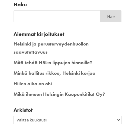
Haku
Aiemmat kirjoitukset
Helsinki ja perusterveydenhuollon
saavutettavuus
Mitä tehdä HSL:n lippujen hinnoille?
Minkä hallitus rikkoo, Helsinki korjaa
Hiilen aika on ohi
Mikä ihmeen Helsingin Kaupunkitilat Oy?
Arkistot
Arkistot