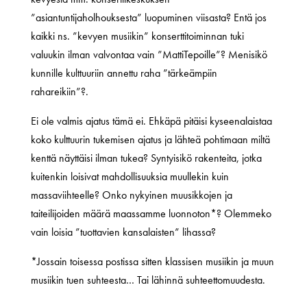
”asiantuntijaholhouksesta” luopuminen viisasta? Entä jos
kaikki ns. ”kevyen musiikin” konserttitoiminnan tuki
valuukin ilman valvontaa vain ”MattiTepoille”? Menisikö
kunnille kulttuuriin annettu raha ”tärkeämpiin
rahareikiin”?.
Ei ole valmis ajatus tämä ei. Ehkäpä pitäisi kyseenalaistaa
koko kulttuurin tukemisen ajatus ja lähteä pohtimaan miltä
kenttä näyttäisi ilman tukea? Syntyisikö rakenteita, jotka
kuitenkin loisivat mahdollisuuksia muullekin kuin
massaviihteelle? Onko nykyinen muusikkojen ja
taiteilijoiden määrä maassamme luonnoton*? Olemmeko
vain loisia ”tuottavien kansalaisten” lihassa?
*Jossain toisessa postissa sitten klassisen musiikin ja muun
musiikin tuen suhteesta… Tai lähinnä suhteettomuudesta.