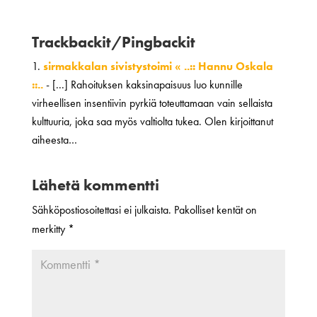
Trackbackit/Pingbackit
sirmakkalan sivistystoimi « ..:: Hannu Oskala
::..
- [...] Rahoituksen kaksinapaisuus luo kunnille
virheellisen insentiivin pyrkiä toteuttamaan vain sellaista
kulttuuria, joka saa myös valtiolta tukea. Olen kirjoittanut
aiheesta…
Lähetä kommentti
Sähköpostiosoitettasi ei julkaista.
Pakolliset kentät on
merkitty
*