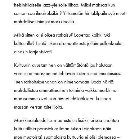
helsinkiläiselle jazz-yleisölle liikaa. Miksi maksaa kun
saman saa ilmaiseksikin? Ylittämätön hintakilpailu syö muut
mahdolliset toimijat markkinoilta.
Mikä sitten olisi oikea ratkaisu? Lopettaa kaikki tuki
kulttuurille? Lisätä tukea dramaattisesti, jolloin pullonkaulat
ainakin laajenisivat?
Kulttuurin avustaminen on välttämätöntä jos halutaan
varmistaa maassamme tehtävän taiteen monimuotoisuus.
Tuen tarkoituksenahan on nimenomaan luoda häiriö:
mahdollistaa ammattimainen toiminta vaikka markkinat
maassamme ovat liian pienet elättääkseen kriittisen
massan verran taiteilijoita.
Markkinataloudellisen perustelun lisäksi ei saa unohtaa
kulttuurillista perustelua; ilman tukea (ainakaan näin
monimuotoista) suomalaista kulttuuria ei olisi olemassa –