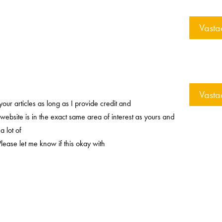
Vasta
Vasta
your articles as long as I provide credit and
ebsite is in the exact same area of interest as yours and
a lot of
lease let me know if this okay with