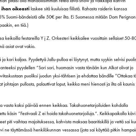
nahan pitäisi olla mahdollisimman reteä lava-show ja vaikkapa kahvin
a
ihan oikeasti
laskee sitä kuuluisaa fiilistä. Rahasta raiderin kanssa
t 95% Suomi-bändeistä alle 50€ per ilta. Ei Suomessa mitään Dom Perignon
aakin, en tiiä.)
keikoilla festareilla Y j Z. Orkesteri keikkailee vuosittain sellaiset 50-8
mä asiat ovat vakio.
ja kori kaljaa. Pyydettyä Jallu-pulloa ei löytynyt, mutta syykin selvisi puol
e anteeksi pyydellen ”Sori sori, huomasin vasta tänään kun Alkot olivat jo
aa povitaskustaan puoliksi juodun yksi-tähtisen ja ehdottaa bändille ”Ottakaa 
 johtajan pullosta, palauttivat loput, keikka meni hienosti ja ilta oli kaunis
tuna vasta kaksi päivää ennen keikkaa. Takahuonetarjoiluiden kohdalla
ettu käsin ”Festivaali Z ei hoida takahuonetarjoiluja.”. Keikkapaikalla kävi
teet piti vaihtaa majoituksessa, kahvista maksaa baaritiskillä ja vettä sai k
kävi ne täyttämässä henkilökunnan vessassa (jota sai käyttää pitkin hampai