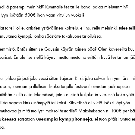
ndillä parempi meininki? Kummalle festarille bändi palaa mieluummin?
yyn lisätään 500€ ihan vaan vittuilun vuoksi?
lat taiteilijoille, artistien ystävällinen kohtelu, eli ns. reilu meininki, tulee teil
 muutama kymppi, jonka säästätte takahuonetarjoiluissa.
emmistö. Entäs sitten se Gaussin käyrän toinen pää? Olen kavereilta kuull
riset. En ole itse siellä käynyt, mutta muutama erittäin hyvä festari on jä
juhlaa järjesti joku vuosi sitten Lajusen Kirsi, joka selvästikin ymmärsi mi
isen, lounaan ja illallisen lisäksi tarjolla festivaalitoimiston jääkaapissa
öitähän siellä oltiin tekemässä, joten ei siinä kaljakorin vieressä koko yötä
llista napata kinkkusämpylä tai kaksi. Kihvelissä oli vielä lisäksi läpi yön
li mukavaa ja mitä tuo lysti maksoi festarille? Maksimissaan n. 100€ per bä
uksessa
satsataan
useampia kymppitonneja
, ei tuon pitäisi tuntua 
aa.