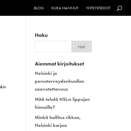
BLOG
KUKA HANNU?
YHTEYSTIEDOT
Haku
Aiemmat kirjoitukset
Helsinki ja
perusterveydenhuollon
akin
saavutettavuus
Mitä tehdä HSL:n lippujen
hinnoille?
Minkä hallitus rikkoo,
Helsinki korjaa