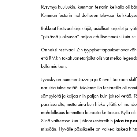
Kysymys kuuluukin, kumman festarin keikalla oli bä
Kumman festarin mahdolliseen tulevaan keikkakysel
Rakkaat festivaalijärjestäjät, asialliset tarjoilut ja työti
”pitkässä juoksussa” paljon edullisemmaksi kuin se
Onneksi Festivaali Z:n tyyppiset tapaukset ovat väh
että RMJ:n takahuonetarjoilut olisivat melko legendaa
kyllä mieleen.
Jyväskylän Summer Jazzeja ja Kihveli Soikoon skiffle-
naruista tulee vetää. Molemmilla festareilla oli aamia
sämpylöitä ja kaljaa niin paljon kuin jaksoi vetää. T
passissa oltu, mutta aina kun hiuko yllätti, oli mahdo
mahdollisuus lämmittää lounasta keittiössä. Kyllä o
Siinä vaiheessa kun juhlaorkestereihin
joka tapa
missään. Hyvälle pössikselle on vaikea laskea hint