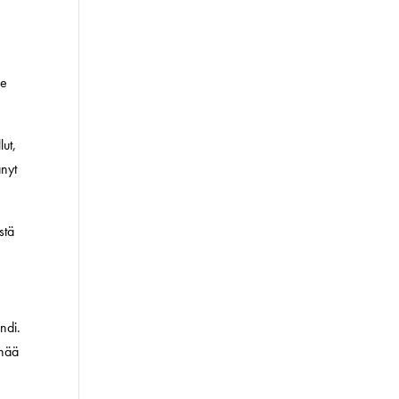
le
ut,
änyt
stä
ndi.
enää