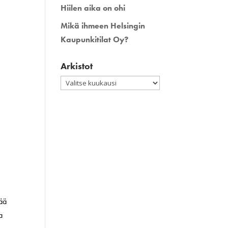
Hiilen aika on ohi
Mikä ihmeen Helsingin
Kaupunkitilat Oy?
Arkistot
Arkistot
lää
a