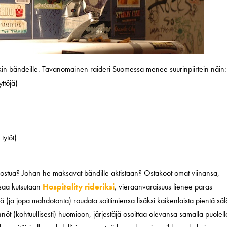
ekin bändeille. Tavanomainen raideri Suomessa menee suurinpiirtein näin:
yttöjä)
 tytöt)
n suostua? Johan he maksavat bändille aktistaan? Ostakoot omat viinansa,
osaa kutsutaan
Hospitality rideriksi
, vieraanvaraisuus lienee paras
 (ja jopa mahdotonta) roudata soittimiensa lisäksi kaikenlaista pientä sä
nöt (kohtuullisesti) huomioon, järjestäjä osoittaa olevansa samalla puolell