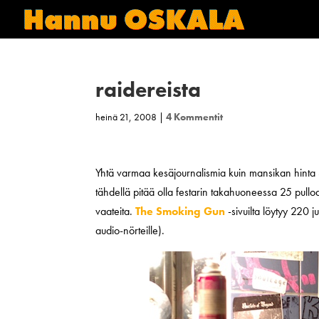
raidereista
heinä 21, 2008
|
4 Kommentit
Yhtä varmaa kesäjournalismia kuin mansikan hinta 
tähdellä pitää olla festarin takahuoneessa 25 pullo
vaateita.
The Smoking Gun
-sivuilta löytyy 220 
audio-nörteille).