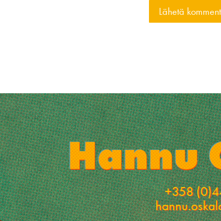
+358 (0)4
hannu.oska