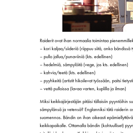
Raiderit ovat ihan normaalia toimintaa pienemmill
– kori kaljaa/siideriä (riippuu siitä, onko bändissä t
– pullo jallua/punaviiniä (kts. edellinen)
– hedelmiä, sämpylöitä (vege, jos kts. edellinen)
– kahvia/teetä (kts. edellinen)
– pyyhkeitä (artistit hikoilevat työssään, paitsi tietysti
– vettä pulloissa (lavaa varten, kuplilla ja ilman)
Miksi keikkajärjestäjän pitäisi tällaisiin pyyntöihi
sämpylänsä ja vetensä? Englanniksi tätä raiderin 
suomennos. Bändin on ihan oikeasti epämiellyttävää
keikkapaikalle. Ottamalla bändin (kohtuulliset) pyyn