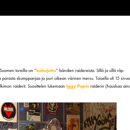
Suomen toreilla on ”
kohujuttu
” bändien raidereista. Sillä ja sillä räp-
a parasta skumppanjaa ja juuri oikean värinen mersu. Toisella oli 15 sivua
julkimon raiderit. Suosittelen lukemaan
Iggy Popin
raiderin (hauskaa ain