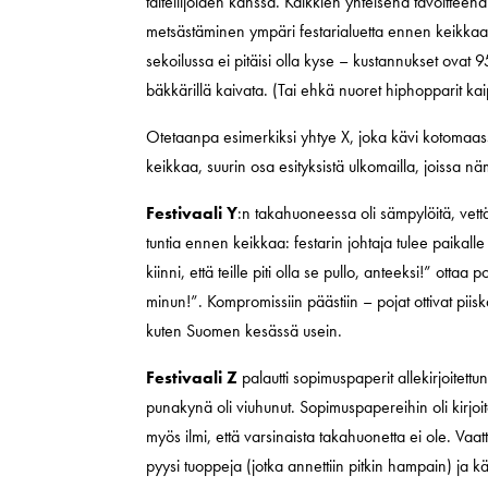
taiteilijoiden kanssa. Kaikkien yhteisenä tavoittee
metsästäminen ympäri festarialuetta ennen keikka
sekoilussa ei pitäisi olla kyse – kustannukset ova
bäkkärillä kaivata. (Tai ehkä nuoret hiphopparit kaip
Otetaanpa esimerkiksi yhtye X, joka kävi kotomaassa 
keikkaa, suurin osa esityksistä ulkomailla, joissa nä
Festivaali Y
:n takahuoneessa oli sämpylöitä, vettä 
tuntia ennen keikkaa: festarin johtaja tulee paikall
kiinni, että teille piti olla se pullo, anteeksi!” ott
minun!”. Kompromissiin päästiin – pojat ottivat piiskat
kuten Suomen kesässä usein.
Festivaali Z
palautti sopimuspaperit allekirjoitet
punakynä oli viuhunut. Sopimuspapereihin oli kirjoit
myös ilmi, että varsinaista takahuonetta ei ole. Vaat
pyysi tuoppeja (jotka annettiin pitkin hampain) ja 