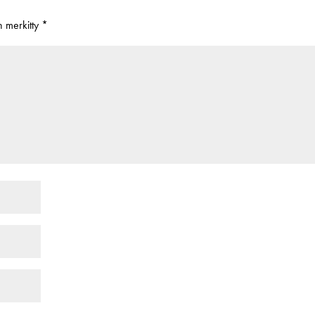
on merkitty
*