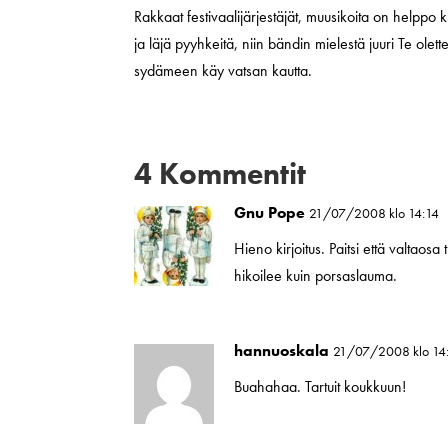
Rakkaat festivaalijärjestäjät, muusikoita on helppo k
ja läjä pyyhkeitä, niin bändin mielestä juuri Te ole
sydämeen käy vatsan kautta.
4 Kommentit
Gnu Pope
21/07/2008 klo 14:14
Hieno kirjoitus. Paitsi että valtaosa 
hikoilee kuin porsaslauma.
hannuoskala
21/07/2008 klo 14
Buahahaa. Tartuit koukkuun!