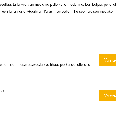
usettaa. Ei tarvita kuin muutama pullo vettä, hedelmiä, kori kaljaa, pullo ja
tte juuri tänä iltana Maailman Paras Promoottori. Tie suomalaisen muusikon
Vasta
tuntemistani naismuusikoista syö lihaa, juo kaljaa jallulla ja
:23
Vasta