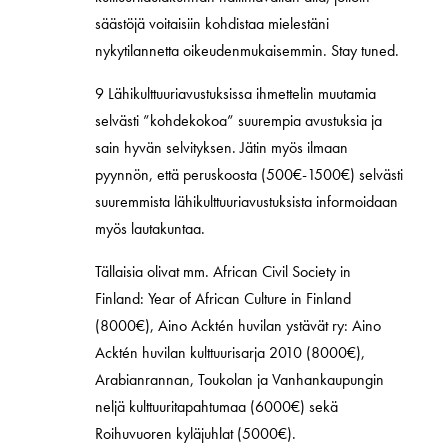
säästöjä voitaisiin kohdistaa mielestäni
nykytilannetta oikeudenmukaisemmin. Stay tuned.
9 Lähikulttuuriavustuksissa ihmettelin muutamia
selvästi ”kohdekokoa” suurempia avustuksia ja
sain hyvän selvityksen. Jätin myös ilmaan
pyynnön, että peruskoosta (500€-1500€) selvästi
suuremmista lähikulttuuriavustuksista informoidaan
myös lautakuntaa.
Tällaisia olivat mm. African Civil Society in
Finland: Year of African Culture in Finland
(8000€), Aino Acktén huvilan ystävät ry: Aino
Acktén huvilan kulttuurisarja 2010 (8000€),
Arabianrannan, Toukolan ja Vanhankaupungin
neljä kulttuuritapahtumaa (6000€) sekä
Roihuvuoren kyläjuhlat (5000€).