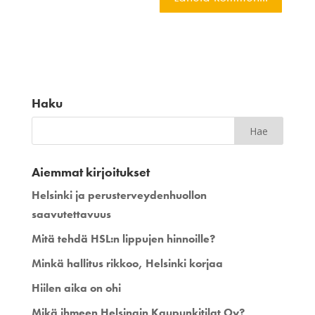
Haku
Aiemmat kirjoitukset
Helsinki ja perusterveydenhuollon
saavutettavuus
Mitä tehdä HSL:n lippujen hinnoille?
Minkä hallitus rikkoo, Helsinki korjaa
Hiilen aika on ohi
Mikä ihmeen Helsingin Kaupunkitilat Oy?