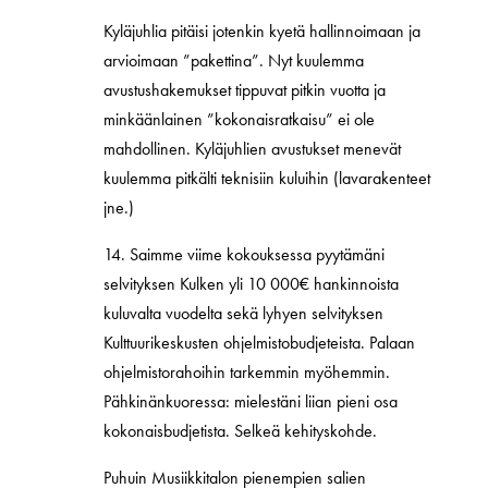
Kyläjuhlia pitäisi jotenkin kyetä hallinnoimaan ja
arvioimaan ”pakettina”. Nyt kuulemma
avustushakemukset tippuvat pitkin vuotta ja
minkäänlainen ”kokonaisratkaisu” ei ole
mahdollinen. Kyläjuhlien avustukset menevät
kuulemma pitkälti teknisiin kuluihin (lavarakenteet
jne.)
14. Saimme viime kokouksessa pyytämäni
selvityksen Kulken yli 10 000€ hankinnoista
kuluvalta vuodelta sekä lyhyen selvityksen
Kulttuurikeskusten ohjelmistobudjeteista. Palaan
ohjelmistorahoihin tarkemmin myöhemmin.
Pähkinänkuoressa: mielestäni liian pieni osa
kokonaisbudjetista. Selkeä kehityskohde.
Puhuin Musiikkitalon pienempien salien