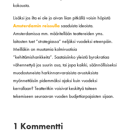
kokousta.
Lisäksi jos ilta ei ole jo aivan liian pitkällä voisin höpistä
Amsterdamin reissulla
saaduista ideoista.
Amsterdamissa mm. määritellään teattereiden yms.
laitosten tuet ”strategiassa” neljäksi vuodeksi eteenpäin.
Meilläkin on muutamia kolmivuotisia
”kehittämishankkeita”. Saataisiinko yleistä byrokratiaa
vähennettyä jos suurin osa, tai jopa kaikki, säännöllisiseksi
muodostuneista harkinnanvaraisista avustuksista
myönnettäisiin pidemmäksi ajaksi kuin vuodeksi
kerrallaan? Teatteritkin voisivat keskittyä taiteen
tekemiseen seuraavan vuoden budjettiarpajaisten sijaan.
1 Kommentti