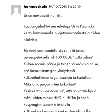
hannuoskala
19/10/2010 klo 22:19
Listan mukaisesti mentiin.
Kaupunginhallituksen edustaja Osku Pajamäki
kertoi lautakunnalle budjettineuvotteluista ja niiden
tuloksista.
Tärkeää ensi vuodelle siis se, että tanssin
perusopetukselle tuli 100 000€ ”uutta rahaa”
Kulken raamin päälle ja toinen tärkeä asia on se,
että kulttuuristrategian yhteydessä
kulttuurihallinnon organisaatiota tarkastellaan.
Mitä tämä jargon sitten tarkoittaa?
Yksinkertaisuudessaan sitä, että on varsin hyviä
syitä, joiden vuoksi HKO:n, HKT:n ja ehkä
kaupunginmuseonkin tulisi olla
kulttuurilautakunnan hallintavallan alla, jolloin