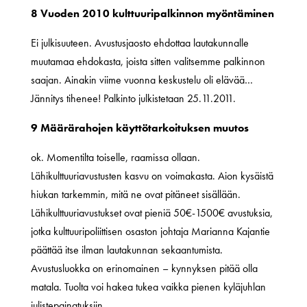
8 Vuoden 2010 kulttuuripalkinnon myöntäminen
Ei julkisuuteen. Avustusjaosto ehdottaa lautakunnalle
muutamaa ehdokasta, joista sitten valitsemme palkinnon
saajan. Ainakin viime vuonna keskustelu oli elävää…
Jännitys tihenee! Palkinto julkistetaan 25.11.2011.
9 Määrärahojen käyttötarkoituksen muutos
ok. Momentilta toiselle, raamissa ollaan.
Lähikulttuuriavustusten kasvu on voimakasta. Aion kysäistä
hiukan tarkemmin, mitä ne ovat pitäneet sisällään.
Lähikulttuuriavustukset ovat pieniä 50€-1500€ avustuksia,
jotka kulttuuripoliittisen osaston johtaja Marianna Kajantie
päättää itse ilman lautakunnan sekaantumista.
Avustusluokka on erinomainen – kynnyksen pitää olla
matala. Tuolta voi hakea tukea vaikka pienen kyläjuhlan
julistepainatuksiin.