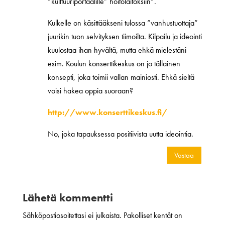
”kulttuuriportaalille” hoitolaitoksiin”.
Kulkelle on käsittääkseni tulossa ”vanhustuottaja”
juurikin tuon selvityksen tiimoilta. Kilpailu ja ideointi
kuulostaa ihan hyvältä, mutta ehkä mielestäni
esim. Koulun konserttikeskus on jo tällainen
konsepti, joka toimii vallan mainiosti. Ehkä sieltä
voisi hakea oppia suoraan?
http://www.konserttikeskus.fi/
No, joka tapauksessa positiivista uutta ideointia.
Vastaa
Lähetä kommentti
Sähköpostiosoitettasi ei julkaista.
Pakolliset kentät on