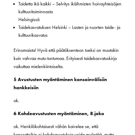
Taidetta ikä kaikki – Selvitys ikäihmisten hoivayhteisöjen
kulttuuritoiminnasta
Helsingissä
Taidekasvatuksen Helsinki – Lasten ja nuorten taide- ja
kulttuurikasvatus
Erinomaista! Hyvä että päätöksenteon tueksi on muutakin
kuin vahvaa mutu-tuntumaa. Erityisesti taidekasvatuskirja
vaikuttaa mielenkiintoiselta.
5 Avustusten myöntäminen kansainvälisiin
hankkeisiin
ok.
6 Kohdeavustusten myöntäminen, 8.jako
ok. Henkilökohtaisesti vähän kaivelee se, että
konsertteihin ei kohdeavustuksia voida myöntää, mutta