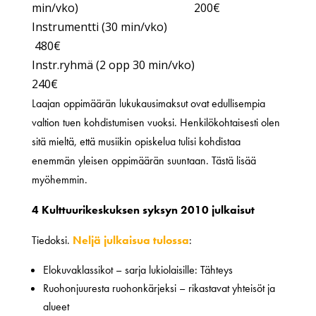
min/vko) 200€
Instrumentti (30 min/vko)
480€
Instr.ryhmä (2 opp 30 min/vko)
240€
Laajan oppimäärän lukukausimaksut ovat edullisempia
valtion tuen kohdistumisen vuoksi. Henkilökohtaisesti olen
sitä mieltä, että musiikin opiskelua tulisi kohdistaa
enemmän yleisen oppimäärän suuntaan. Tästä lisää
myöhemmin.
4 Kulttuurikeskuksen syksyn 2010 julkaisut
Tiedoksi.
Neljä julkaisua tulossa
:
Elokuvaklassikot – sarja lukiolaisille: Tähteys
Ruohonjuuresta ruohonkärjeksi – rikastavat yhteisöt ja
alueet