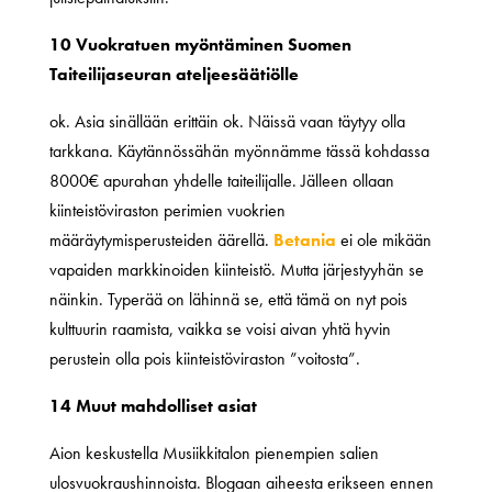
10 Vuokratuen myöntäminen Suomen
Taiteilijaseuran ateljeesäätiölle
ok. Asia sinällään erittäin ok. Näissä vaan täytyy olla
tarkkana. Käytännössähän myönnämme tässä kohdassa
8000€ apurahan yhdelle taiteilijalle. Jälleen ollaan
kiinteistöviraston perimien vuokrien
määräytymisperusteiden äärellä.
Betania
ei ole mikään
vapaiden markkinoiden kiinteistö. Mutta järjestyyhän se
näinkin. Typerää on lähinnä se, että tämä on nyt pois
kulttuurin raamista, vaikka se voisi aivan yhtä hyvin
perustein olla pois kiinteistöviraston ”voitosta”.
14 Muut mahdolliset asiat
Aion keskustella Musiikkitalon pienempien salien
ulosvuokraushinnoista. Blogaan aiheesta erikseen ennen