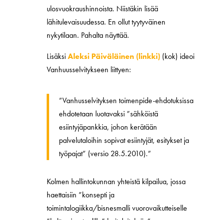
ulosvuokraushinnoista. Niistäkin lisää
lähitulevaisuudessa. En ollut tyytyväinen
nykytilaan. Pahalta näyttää.
Lisäksi
Aleksi Päiväläinen (linkki)
(kok) ideoi
Vanhuusselvitykseen liittyen:
”Vanhusselvityksen toimenpide-ehdotuksissa
ehdotetaan luotavaksi ”sähköistä
esiintyjäpankkia, johon kerätään
palvelutaloihin sopivat esiintyjät, esitykset ja
työpajat” (versio 28.5.2010).”
Kolmen hallintokunnan yhteistä kilpailua, jossa
haettaisiin ”konsepti ja
toimintalogiikka/bisnesmalli vuorovaikutteiselle