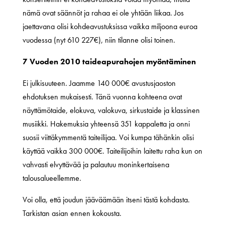
nämä ovat säännöt ja rahaa ei ole yhtään liikaa. Jos
jaettavana olisi kohdeavustuksissa vaikka miljoona euroa
vuodessa (nyt 610 227€), niin tilanne olisi toinen.
7 Vuoden 2010 taideapurahojen myöntäminen
Ei julkisuuteen. Jaamme 140 000€ avustusjaoston
ehdotuksen mukaisesti. Tänä vuonna kohteena ovat
näyttämötaide, elokuva, valokuva, sirkustaide ja klassinen
musiikki. Hakemuksia yhteensä 351 kappaletta ja onni
suosii viittäkymmentä taiteilijaa. Voi kumpa tähänkin olisi
käyttää vaikka 300 000€. Taiteilijoihin laitettu raha kun on
vahvasti elvyttävää ja palautuu moninkertaisena
talousalueellemme.
Voi olla, että joudun jääväämään itseni tästä kohdasta.
Tarkistan asian ennen kokousta.