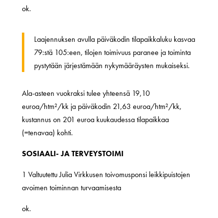
ok.
Laajennuksen avulla päiväkodin tilapaikkaluku kasvaa
79:stä 105:een, tilojen toimivuus paranee ja toiminta
pystytään järjestämään nykymääräysten mukaiseksi.
Ala-asteen vuokraksi tulee yhteensä 19,10
euroa/htm²/kk ja päiväkodin 21,63 euroa/htm²/kk,
kustannus on 201 euroa kuukaudessa tilapaikkaa
(=tenavaa) kohti.
SOSIAALI- JA TERVEYSTOIMI
1 Valtuutettu Julia Virkkusen toivomusponsi leikkipuistojen
avoimen toiminnan turvaamisesta
ok.