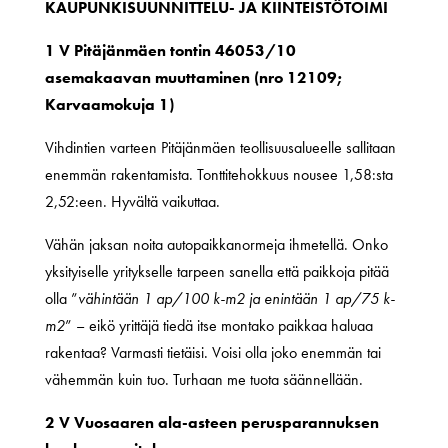
KAUPUNKISUUNNITTELU- JA KIINTEISTÖTOIMI
1 V Pitäjänmäen tontin 46053/10
asemakaavan muuttaminen (nro 12109;
Karvaamokuja 1)
Vihdintien varteen Pitäjänmäen teollisuusalueelle sallitaan
enemmän rakentamista. Tonttitehokkuus nousee 1,58:sta
2,52:een. Hyvältä vaikuttaa.
Vähän jaksan noita autopaikkanormeja ihmetellä. Onko
yksityiselle yritykselle tarpeen sanella että paikkoja pitää
olla ”
vähintään 1 ap/100 k-m2 ja enintään 1 ap/75 k-
m2
” – eikö yrittäjä tiedä itse montako paikkaa haluaa
rakentaa? Varmasti tietäisi. Voisi olla joko enemmän tai
vähemmän kuin tuo. Turhaan me tuota säännellään.
2 V Vuosaaren ala-asteen perusparannuksen