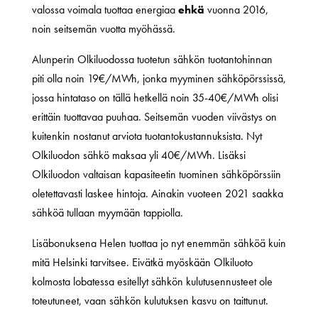
valossa voimala tuottaa energiaa
ehkä
vuonna 2016,
noin seitsemän vuotta myöhässä.
Alunperin Olkiluodossa tuotetun sähkön tuotantohinnan
piti olla noin 19€/MWh, jonka myyminen sähköpörssissä,
jossa hintataso on tällä hetkellä noin 35-40€/MWh olisi
erittäin tuottavaa puuhaa. Seitsemän vuoden viivästys on
kuitenkin nostanut arviota tuotantokustannuksista. Nyt
Olkiluodon sähkö maksaa yli 40€/MWh. Lisäksi
Olkiluodon valtaisan kapasiteetin tuominen sähköpörssiin
oletettavasti laskee hintoja. Ainakin vuoteen 2021 saakka
sähköä tullaan myymään tappiolla.
Lisäbonuksena Helen tuottaa jo nyt enemmän sähköä kuin
mitä Helsinki tarvitsee. Eivätkä myöskään Olkiluoto
kolmosta lobatessa esitellyt sähkön kulutusennusteet ole
toteutuneet, vaan sähkön kulutuksen kasvu on taittunut.