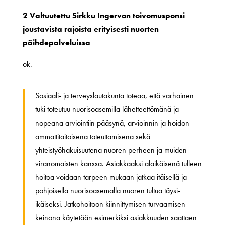
2 Valtuutettu Sirkku Ingervon toivomusponsi
joustavista rajoista erityisesti nuorten
päihdepalveluissa
ok.
Sosiaali- ja terveyslautakunta toteaa, että varhainen
tuki toteutuu nuorisoasemilla lähetteettömänä ja
nopeana arviointiin pääsynä, arvioinnin ja hoidon
ammattitaitoisena toteuttamisena sekä
yhteistyöhakuisuutena nuoren perheen ja muiden
viranomaisten kanssa. Asiakkaaksi alaikäisenä tulleen
hoitoa voidaan tarpeen mukaan jatkaa itäisellä ja
pohjoisella nuorisoasemalla nuoren tultua täysi-
ikäiseksi. Jatkohoitoon kiinnittymisen turvaamisen
keinona käytetään esimerkiksi asiakkuuden saattaen