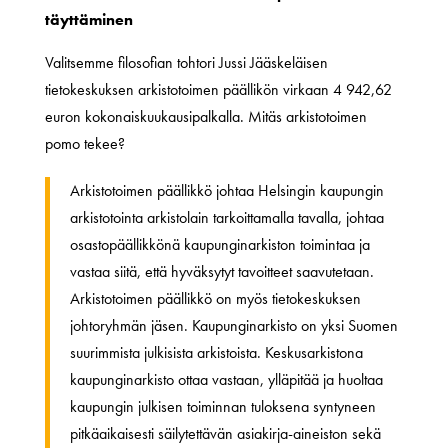
täyttäminen
Valitsemme filosofian tohtori Jussi Jääskeläisen
tietokeskuksen arkistotoimen päällikön virkaan 4 942,62
euron kokonaiskuukausipalkalla. Mitäs arkistotoimen
pomo tekee?
Arkistotoimen päällikkö johtaa Helsingin kaupungin
arkistotointa arkistolain tarkoittamalla tavalla, johtaa
osastopäällikkönä kaupunginarkiston toimintaa ja
vastaa siitä, että hyväksytyt tavoitteet saavutetaan.
Arkistotoimen päällikkö on myös tietokeskuksen
johtoryhmän jäsen. Kaupunginarkisto on yksi Suomen
suurimmista julkisista arkistoista. Keskusarkistona
kaupunginarkisto ottaa vastaan, ylläpitää ja huoltaa
kaupungin julkisen toiminnan tuloksena syntyneen
pitkäaikaisesti säilytettävän asiakirja-aineiston sekä