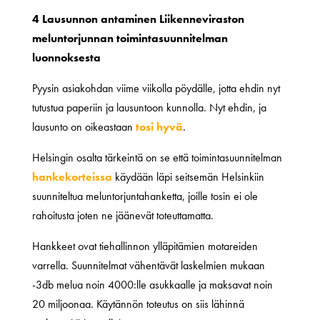
4 Lausunnon antaminen Liikenneviraston
meluntorjunnan toimintasuunnitelman
luonnoksesta
Pyysin asiakohdan viime viikolla pöydälle, jotta ehdin nyt
tutustua paperiin ja lausuntoon kunnolla. Nyt ehdin, ja
lausunto on oikeastaan
tosi hyvä
.
Helsingin osalta tärkeintä on se että toimintasuunnitelman
hankekorteissa
käydään läpi seitsemän Helsinkiin
suunniteltua meluntorjuntahanketta, joille tosin ei ole
rahoitusta joten ne jäänevät toteuttamatta.
Hankkeet ovat tiehallinnon ylläpitämien motareiden
varrella. Suunnitelmat vähentävät laskelmien mukaan
-3db melua noin 4000:lle asukkaalle ja maksavat noin
20 miljoonaa. Käytännön toteutus on siis lähinnä