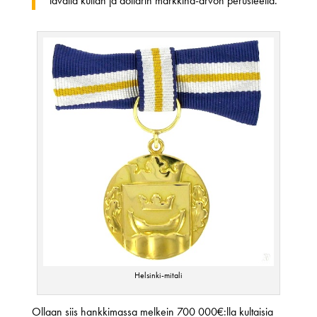
tavalla kullan ja dollarin markkina-arvon perusteella.”
Helsinki-mitali
Ollaan siis hankkimassa melkein 700 000€:lla kultaisia