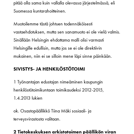
pitää olla sama kuin vallalla olevassa järjestelmässä, eli
Suomessa kuntarahoitteinen.
Muotoilemme tästä johtuen todennäköisesti
vastaehdotuksen, mutta sen sanamuoto ei ole vielä valmis.
Sinällään Helsingin ehdottama malli olisi varmasti
Helsingille edullisin, mutta jos se ei ole direktiivin
mukainen, niin ei se silloin mene läpi sinne päinkään.
SIVISTYS- JA HENKILÖSTÖTOIMI
1 Työnantajan edustajan nimeäminen kaupungin
henkilöstötoimikuntaan toimikaudeksi 2012-2015,
1.4.2013 lukien
ok. Osastopäällikkö Tiina Mäki sosiaali- ja
terveysvirastosta valitaan.
2 Tietokeskuksen arkistotoimen päällikön viran