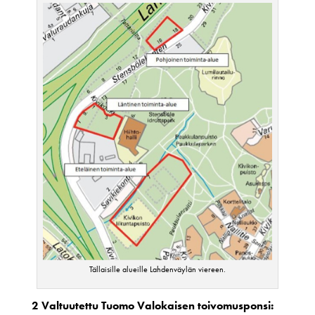
Tällaisille alueille Lahdenväylän viereen.
2 Valtuutettu Tuomo Valokaisen toivomusponsi: