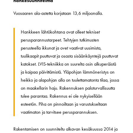
hankesuunnitelma
Vuosaaren ala-astetta korjataan 13,6 miljoonalla.
Hankkeen lähtökohtana ovat olleet tekniset
perusparannustarpeet. Tehtyjen tutkimusten
perusteella ikkunat ja ovet vaativat uusimista,
tuulikaapit puuttuvat ja osasta sisäänkäyntejä puuttuvat
katokset. LVIS-tekniikka on suurelta osin alkuperäistä
ja kaipaa päivittämistä. Yläpohjan lämmöneristys on
heikko ja alapohjan alla on tuulettamatonta tilaa, jossa
on maakellarin haju. Rakennuksen paloturvallisuutta
tulee parantaa. Rakennus ei ole nykyisellään
esteetön. Piha on pinnoiltaan ja varustukseltaan
vaatimaton ja tarvitsee perusparannuksen.
Rakentamisen on suunniteltu alkavan kesäkuussa 2014 ja