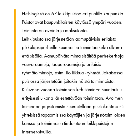
Helsingissä on 67 leikkipuistoa eri puolilla kaupunkia.
Puistot ovat kaupunkilaisten käytössä ympäri vuoden.
Toiminta on avointa ja maksutonta.
Leikkipuistoissa järjestetään aamupäivisin erilaista
pikkulapsiperheille suunnattua toimintaa sekä ulkona
että sisällä. Aamupäivätoiminta sisältää perhekerhoja,
vauva-aamuja, taaperoaamuja ja erilaisia
ryhmätoimintoja, esim. Ilo liikkua -ryhmät. Jokaisessa
puistossa järjestetään joitakin näistä toiminnoista.
Kuluvana vuonna toiminnan kehittäminen suuntautuu
erityisesti ulkona järjestettävään toimintaan. Avoimen
toiminnan järjestämistä suunnitellaan puistokohtaisesti
yhteisissä tapaamisissa käyttäjien ja järjestötoimijoiden
kanssa ja toiminnasta tiedotetaan leikkipuistojen
Internet-sivuilla.