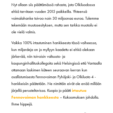
Nyt ollaan siis päättämässä rahasta, jota Olkiluodossa
ehkä tarvitaan vuoden 2015 paikkeilla. Yhteensä
voimalahanke toivoo noin 30 miljoonaa euroa. Tulemme
tekemään muutosesityksen, mutta sen tarkka muotoilu ei
ole vielä valmis.
Vaikka 100% irtautuminen hankkeesta tässä vaiheessa,
kun miljardeja on jo myllyyn kaadettu ei ehkä olekaan
järkevää, niin toivoisin valtuusto- ja
kaupunginhallituskollegoita sekä Helsingissä että Vantaalla
ottamaan laskimen käteen seuraavan kerran kun
osallistumisesta Fennovoiman Pyhäjoki- ja Olkiluoto 4 -
hankkeisiin päätetään. Ne nimittäin eivät ole enää millään
järjellä perusteltavissa. Kuopio jo päätti
irtautua
Fennovoiman hankkeesta
– Kokoomuksen johdolla.
Ihme hippejä.