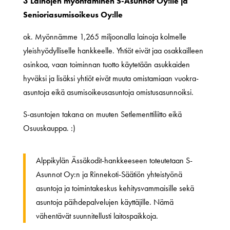
3 Lainojen myöntäminen S-Asunnot Oy:lle ja
Senioriasumisoikeus Oy:lle
ok. Myönnämme 1,265 miljoonalla lainoja kolmelle
yleishyödylliselle hankkeelle. Yhtiöt eivät jaa osakkailleen
osinkoa, vaan toiminnan tuotto käytetään asukkaiden
hyväksi ja lisäksi yhtiöt eivät muuta omistamiaan vuokra-
asuntoja eikä asumisoikeusasuntoja omistusasunnoiksi.
S-asuntojen takana on muuten Setlementtiliitto eikä
Osuuskauppa. :)
Alppikylän Ässäkodit-hankkeeseen toteutetaan S-
Asunnot Oy:n ja Rinnekoti-Säätiön yhteistyönä
asuntoja ja toimintakeskus kehitysvammaisille sekä
asuntoja päihdepalvelujen käyttäjille. Nämä
vähentävät suunnitellusti laitospaikkoja.