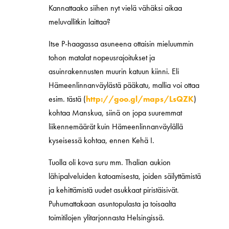
Kannattaako siihen nyt vielä vähäksi aikaa
meluvallitkin laittaa?
Itse P-haagassa asuneena ottaisin mieluummin
tohon matalat nopeusrajoitukset ja
asuinrakennusten muurin katuun kiinni. Eli
Hämeenlinnanväylästä pääkatu, mallia voi ottaa
esim. tästä (
http://goo.gl/maps/LsQZK
)
kohtaa Manskua, siinä on jopa suuremmat
liikennemäärät kuin Hämeenlinnanväylällä
kyseisessä kohtaa, ennen Kehä I.
Tuolla oli kova suru mm. Thalian aukion
lähipalveluiden katoamisesta, joiden säilyttämistä
ja kehittämistä uudet asukkaat piristäisivät.
Puhumattakaan asuntopulasta ja toisaalta
toimitilojen ylitarjonnasta Helsingissä.