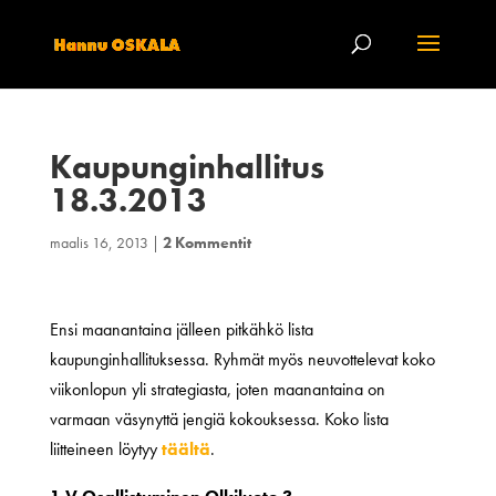
Kaupunginhallitus
18.3.2013
maalis 16, 2013
|
2 Kommentit
Ensi maanantaina jälleen pitkähkö lista
kaupunginhallituksessa. Ryhmät myös neuvottelevat koko
viikonlopun yli strategiasta, joten maanantaina on
varmaan väsynyttä jengiä kokouksessa. Koko lista
liitteineen löytyy
täältä
.