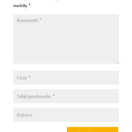
merkitty
*