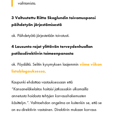
vaihtamista.
3 Valtuutettu Riitta Skoglundin toivomusponsi
päihdetyön järjestämisestä
ok. Päihdetyötä järjestetään toivotusti.
4 Lausunto rajat ylittävän terveydenhuollon
potilasdirektiivin toimeenpanosta
ok. Pöydältä. Selitin kysymyksen laajemmin
viime viikon
listablogauksessa
.
Kaupunki ehdottaa vastauksessaan että
”Kansaneläkelaitos hoitaisi jatkossakin ulkomailla
annetusta hoidosta tehtyjen korvaushakemusten
käsittelyn.”
. Vaihtoehdon ongelma on kuitenkin se, että se
on eu-direktiivin vastainen. Direktiivin mukaan korvaus