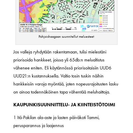
Pohjoishaagaan suunnitellut meluesteet
Jos valleja ryhdytään rakentamaan, tulisi mielestäni
priorisoida hankkeet, joissa yli 65db:n melualtistus
vähenee eniten. Eli käytännössä priorisoitaisiin UUD6
UUD21:n kustannuksella. Valtio tosin tuskin näihin
hankkeisiin varoja myöntää, joten nopeusrajoitusten lasku
on ainoa todennäköinen tapa vähentää meluhaittoja.
KAUPUNKISUUNNITTELU- JA KIINTEISTÖTOIMI
1 Itä-Pakilan ala-aste ja lasten päiväkoti Tammi,
perusparannus ja laajennus