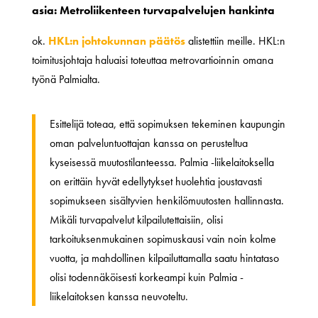
asia: Metroliikenteen turvapalvelujen hankinta
ok.
HKL:n johtokunnan päätös
alistettiin meille. HKL:n
toimitusjohtaja haluaisi toteuttaa metrovartioinnin omana
työnä Palmialta.
Esittelijä toteaa, että sopimuksen tekeminen kaupungin
oman palveluntuottajan kanssa on perusteltua
kyseisessä muutostilanteessa. Palmia -liikelaitoksella
on erittäin hyvät edellytykset huolehtia joustavasti
sopimukseen sisältyvien henkilömuutosten hallinnasta.
Mikäli turvapalvelut kilpailutettaisiin, olisi
tarkoituksenmukainen sopimuskausi vain noin kolme
vuotta, ja mahdollinen kilpailuttamalla saatu hintataso
olisi todennäköisesti korkeampi kuin Palmia -
liikelaitoksen kanssa neuvoteltu.