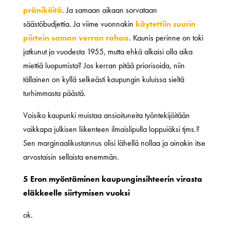
präniköitä
. Ja samaan aikaan sorvataan
säästöbudjettia. Ja viime vuonnakin
käytettiin suurin
piirtein saman verran rahaa
. Kaunis perinne on toki
jatkunut jo vuodesta 1955, mutta ehkä alkaisi olla aika
miettiä luopumista? Jos kerran pitää priorisoida, niin
tällainen on kyllä selkeästi kaupungin kuluissa sieltä
turhimmasta päästä.
Voisiko kaupunki muistaa ansioituneita työntekijöitään
vaikkapa julkisen liikenteen ilmaislipulla loppuiäksi tjms.?
Sen marginaalikustannus olisi lähellä nollaa ja ainakin itse
arvostaisin sellaista enemmän.
5 Eron myöntäminen kaupunginsihteerin virasta
eläkkeelle siirtymisen vuoksi
ok.