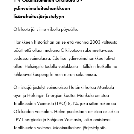
1 V Osallistuminen Olkiluoto 3 -
ydinvoimalaitoshankkeen
lisärahoitusjärjestelyyn
Olkiluoto jäi viime viikolla pöydälle.
Hankkeen historiahan on se että vuonna 2003 valtuusto
päätti että ollaan mukana Olkiluotoon rakennettavassa
uudessa voimalassa. Edelliset ydinvoimahankkeet olivat
olleet Helsingille todella voitokkaita – tälläkin hetkelle ne
tahkoavat kaupungille noin euron sekunnissa.
Omistusjärjestelyt voimaloissa Helsinki hoitaa Mankala
oy:n ja Helsingin Energian kautta. Mankala omistaa
Teollisuuden Voimasta (TVO) 8,1%, joka sitten rakentaa
Olkiluodon voimalan. Helen puolestaan omistaa osuuksia
EPV Energiasta ja Pohjolan Voimasta, jotka omistavat
Teollisuuden voimaa. Monimutkainen järjestely siis.