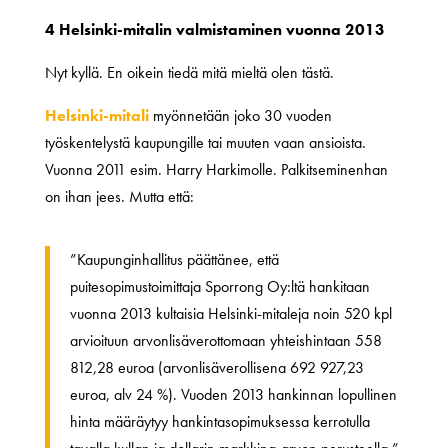
4 Helsinki-mitalin valmistaminen vuonna 2013
Nyt kyllä. En oikein tiedä mitä mieltä olen tästä.
Helsinki-mitali
myönnetään joko 30 vuoden
työskentelystä kaupungille tai muuten vaan ansioista.
Vuonna 2011 esim. Harry Harkimolle. Palkitseminenhan
on ihan jees. Mutta että:
”Kaupunginhallitus päättänee, että
puitesopimustoimittaja Sporrong Oy:ltä hankitaan
vuonna 2013 kultaisia Helsinki-mitaleja noin 520 kpl
arvioituun arvonlisäverottomaan yhteishintaan 558
812,28 euroa (arvonlisäverollisena 692 927,23
euroa, alv 24 %). Vuoden 2013 hankinnan lopullinen
hinta määräytyy hankintasopimuksessa kerrotulla