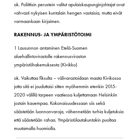
ok. Poliittisin perustein valitut apulaiskaupunginjohtajat ovat
vahvasti nykyisen kuntalain hengen vastaisia, mutta eivät
varmaankaan kirjaimen.
RAKENNUS- JA YMPÄRISTÖTOIMI
1 Lausunnon antaminen Etelä-Suomen
aluehallintovirastolle rakennusviraston
ympäristöhakemuksesta (Kivikko)
ok. Vaikuttaa fiksulta – välivarastoidaan maata Kivikossa
jotta sitä ei jouduttaisi sitten myöhemmin etenkin 2015-
2020 välillä tarpeen vaatiessa kuljettamaan Helsinkiin
jostain kauempaa. Kokonaisuudessaan siis sekä
säästetään luonnonvaroja, vähennetään turhia kuljetuksia
että säästetään rahaa. Ympäristölautakuntakin puoltaa
muutamalla huomiolla.