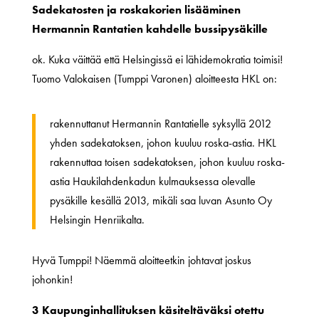
Sadekatosten ja roskakorien lisääminen
Hermannin Rantatien kahdelle bussipysäkille
ok. Kuka väittää että Helsingissä ei lähidemokratia toimisi!
Tuomo Valokaisen (Tumppi Varonen) aloitteesta HKL on:
rakennuttanut Hermannin Rantatielle syksyllä 2012
yhden sadekatoksen, johon kuuluu roska-astia. HKL
rakennuttaa toisen sadekatoksen, johon kuuluu roska-
astia Haukilahdenkadun kulmauksessa olevalle
pysäkille kesällä 2013, mikäli saa luvan Asunto Oy
Helsingin Henriikalta.
Hyvä Tumppi! Näemmä aloitteetkin johtavat joskus
johonkin!
3 Kaupunginhallituksen käsiteltäväksi otettu