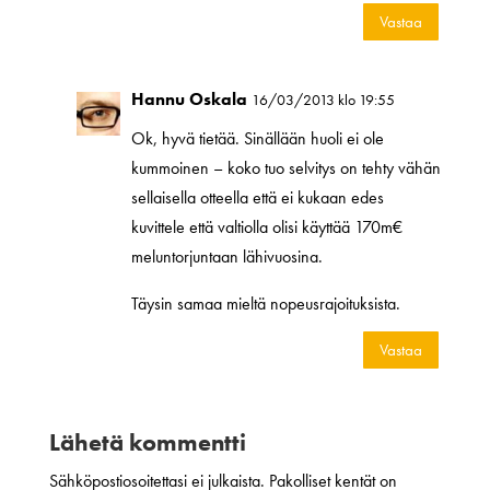
Vastaa
Hannu Oskala
16/03/2013 klo 19:55
Ok, hyvä tietää. Sinällään huoli ei ole
kummoinen – koko tuo selvitys on tehty vähän
sellaisella otteella että ei kukaan edes
kuvittele että valtiolla olisi käyttää 170m€
meluntorjuntaan lähivuosina.
Täysin samaa mieltä nopeusrajoituksista.
Vastaa
Lähetä kommentti
Sähköpostiosoitettasi ei julkaista.
Pakolliset kentät on