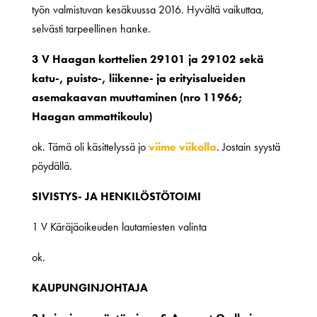
työn valmistuvan kesäkuussa 2016. Hyvältä vaikuttaa,
selvästi tarpeellinen hanke.
3 V Haagan korttelien 29101 ja 29102 sekä
katu-, puisto-, liikenne- ja erityisalueiden
asemakaavan muuttaminen (nro 11966;
Haagan ammattikoulu)
ok. Tämä oli käsittelyssä jo
viime viikolla
. Jostain syystä
pöydällä.
SIVISTYS- JA HENKILÖSTÖTOIMI
1 V Käräjäoikeuden lautamiesten valinta
ok.
KAUPUNGINJOHTAJA