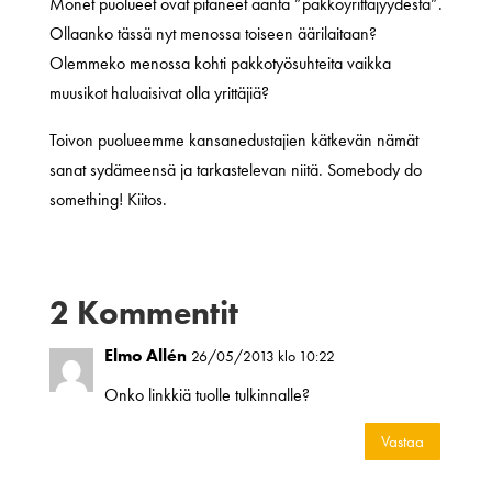
Monet puolueet ovat pitäneet ääntä ”pakkoyrittäjyydestä”.
Ollaanko tässä nyt menossa toiseen äärilaitaan?
Olemmeko menossa kohti pakkotyösuhteita vaikka
muusikot haluaisivat olla yrittäjiä?
Toivon puolueemme kansanedustajien kätkevän nämät
sanat sydämeensä ja tarkastelevan niitä. Somebody do
something! Kiitos.
2 Kommentit
Elmo Allén
26/05/2013 klo 10:22
Onko linkkiä tuolle tulkinnalle?
Vastaa