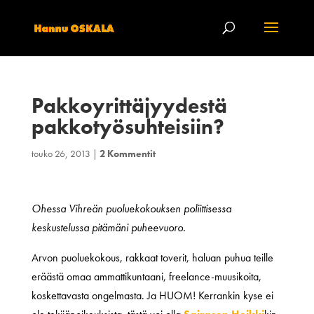
Pakkoyrittäjyydestä
pakkotyösuhteisiin?
touko 26, 2013
|
2 Kommentit
Ohessa Vihreän puoluekokouksen poliittisessa
keskustelussa pitämäni puheevuoro.
Arvon puoluekokous, rakkaat toverit, haluan puhua teille
eräästä omaa ammattikuntaani, freelance-muusikoita,
koskettavasta ongelmasta. Ja HUOM! Kerrankin kyse ei