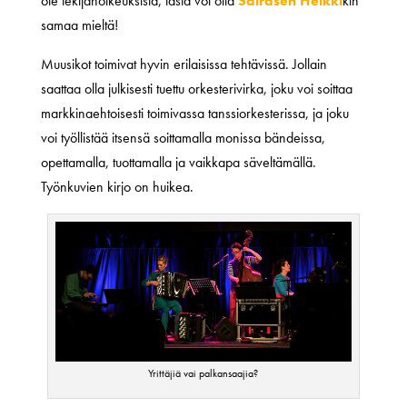
ole tekijänoikeuksista, tästä voi olla
Sairasen Heikki
kin
samaa mieltä!
Muusikot toimivat hyvin erilaisissa tehtävissä. Jollain
saattaa olla julkisesti tuettu orkesterivirka, joku voi soittaa
markkinaehtoisesti toimivassa tanssiorkesterissa, ja joku
voi työllistää itsensä soittamalla monissa bändeissa,
opettamalla, tuottamalla ja vaikkapa säveltämällä.
Työnkuvien kirjo on huikea.
Yrittäjiä vai palkansaajia?