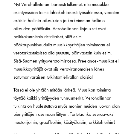
Nyt Verohallinto on tuoreesti tulkinnut, että muusikko
esiintyessään toimii lähtökohtaisesti työsuhteessa, vedoten
eräisiin hallinto-oikeuksien ja korkeimman hallinto-
oikeuden päätöksiin. Verohallinnon linjaukset ovat
paikkakunnittain ristiriitaiset, sillä esim.
pääkaupunkiseudulla muusikkoyrittäjien toimintaan ei
verotarkastuksissa olla puututtu, päinvastoin kuin esim.
Sisä-Suomen yritysverotoimistossa. Freelance-muusikot eli
muusikkoyrittäjät ovat siis veroviranomaisen lähes
sattumanvaraisen tulkintamielivallan alaisia!
Tässä ei ole yhtään mitään järkeä. Muusikon toiminta
täyttää kaikki yrittäjyyden tunnusmerkit. Verohallinnon
tulkinta on huolestuttava myös monien muiden luovan alan
pienyrittäjien asemaan liittyen. Tartutaanko seuraavaksi
muotoilijoihin, graafikoihin, käsityöläisiin, arkkitehteihin?