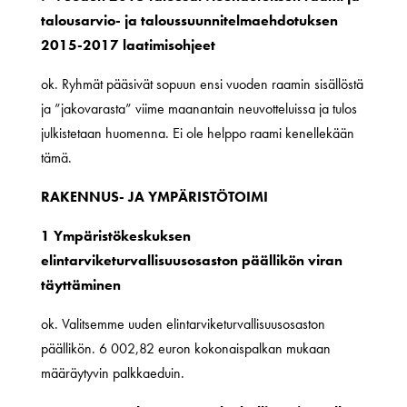
talousarvio- ja taloussuunnitelmaehdotuksen
2015-2017 laatimisohjeet
ok. Ryhmät pääsivät sopuun ensi vuoden raamin sisällöstä
ja ”jakovarasta” viime maanantain neuvotteluissa ja tulos
julkistetaan huomenna. Ei ole helppo raami kenellekään
tämä.
RAKENNUS- JA YMPÄRISTÖTOIMI
1 Ympäristökeskuksen
elintarviketurvallisuusosaston päällikön viran
täyttäminen
ok. Valitsemme uuden elintarviketurvallisuusosaston
päällikön. 6 002,82 euron kokonaispalkan mukaan
määräytyvin palkkaeduin.