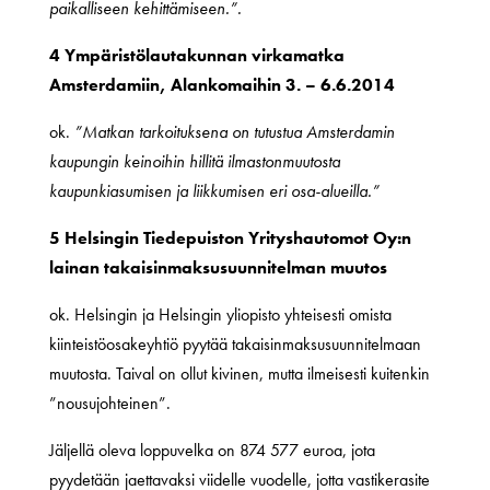
paikalliseen kehittämiseen.”.
4 Ympäristölautakunnan virkamatka
Amsterdamiin, Alankomaihin 3. – 6.6.2014
ok.
”Matkan tarkoituksena on tutustua Amsterdamin
kaupungin keinoihin hillitä ilmastonmuutosta
kaupunkiasumisen ja liikkumisen eri osa-alueilla.”
5 Helsingin Tiedepuiston Yrityshautomot Oy:n
lainan takaisinmaksusuunnitelman muutos
ok. Helsingin ja Helsingin yliopisto yhteisesti omista
kiinteistöosakeyhtiö pyytää takaisinmaksusuunnitelmaan
muutosta. Taival on ollut kivinen, mutta ilmeisesti kuitenkin
”nousujohteinen”.
Jäljellä oleva loppuvelka on 874 577 euroa, jota
pyydetään jaettavaksi viidelle vuodelle, jotta vastikerasite