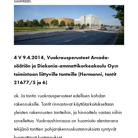
suuntaan.
4 V 9.4.2014, Vuokrausperusteet Arcada-
säätiön ja Diakonia-ammattikorkeakoulu Oy:n
toimintaan liittyville tonteille (Hermanni, tontit
21677/5 ja 6)
ok. Ja tontin vuokrausperusteet edellisen kohdan
rakennuksille. Tontit rinnastuvat käyttötarkoitukseltaan
yleisten rakennusten tontteihin, ja hinnoittelu vastaa niihin
sovellettua. Vuokraushinnassa on huomioitu alentavana
tekijänä tonttien pohjarakennuskustannuksista syntyvät
huomattavat kustannukset.