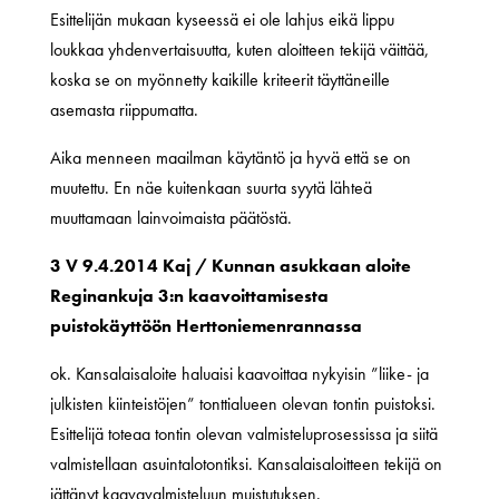
Esittelijän mukaan kyseessä ei ole lahjus eikä lippu
loukkaa yhdenvertaisuutta, kuten aloitteen tekijä väittää,
koska se on myönnetty kaikille kriteerit täyttäneille
asemasta riippumatta.
Aika menneen maailman käytäntö ja hyvä että se on
muutettu. En näe kuitenkaan suurta syytä lähteä
muuttamaan lainvoimaista päätöstä.
3 V 9.4.2014 Kaj / Kunnan asukkaan aloite
Reginankuja 3:n kaavoittamisesta
puistokäyttöön Herttoniemenrannassa
ok. Kansalaisaloite haluaisi kaavoittaa nykyisin ”liike- ja
julkisten kiinteistöjen” tonttialueen olevan tontin puistoksi.
Esittelijä toteaa tontin olevan valmisteluprosessissa ja siitä
valmistellaan asuintalotontiksi. Kansalaisaloitteen tekijä on
jättänyt kaavavalmisteluun muistutuksen.