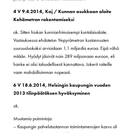
4 V 9.4.2014, Kaj / Kunnan asukkaan aloite
Kehämetron rakentamiseksi
ok. Sitten hiukan kunnianhimoisempi kuntalaisaloite.
Vastauksessa ehdotetun Ympyrämetron kustannusten
suuruusluokaksi arvioidaan 1,1 miljardia euroa. Eipä vähä
mitään. Hyödyt jäisivät noin 289 miljoonaan euroon, eli
hanke ei olisi taloudellisesti kannattava. Jokerit raiteille
vaan mahdollisimman nopeasti.
6 V 18.6.2014, Helsingin kaupungin vuoden
2013 tilinpäätöksen hyväksyminen
ok.
Muutamia poimintoja:
– Kaupungin palvelutuotannon toimintamenojen kasvu oli