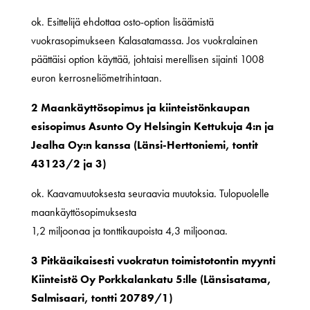
ok. Esittelijä ehdottaa osto-option lisäämistä
vuokrasopimukseen Kalasatamassa. Jos vuokralainen
päättäisi option käyttää, johtaisi merellisen sijainti 1008
euron kerrosneliömetrihintaan.
2 Maankäyttösopimus ja kiinteistönkaupan
esisopimus Asunto Oy Helsingin Kettukuja 4:n ja
Jealha Oy:n kanssa (Länsi-Herttoniemi, tontit
43123/2 ja 3)
ok. Kaavamuutoksesta seuraavia muutoksia. Tulopuolelle
maankäyttösopimuksesta
1,2 miljoonaa ja tonttikaupoista 4,3 miljoonaa.
3 Pitkäaikaisesti vuokratun toimistotontin myynti
Kiinteistö Oy Porkkalankatu 5:lle (Länsisatama,
Salmisaari, tontti 20789/1)