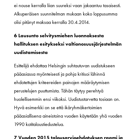
ei nouse kerralla liian suureksi vaan jakaantuu tasaisesti.
Alkuperäisen suunnitelman mukaan koko loppusumma
olisi pitänyt maksaa kerralla 30.4.2014.
6 Lausunto selvitysmiehen luonnoksesta
hallituksen esitykseksi valtionosuusjärjestelmän
uudistamisesta
Esittelijä ehdottaa Helsingin suhtautuvan uudistukseen
pääasiassa myönteisesti ja pohja kritisoi lähinnä
ehdotettujen kriteereiden painojen määräytymisen
perustelujen puuttumista. Tähän täytyy perehtyä
huolellisemmin ensi viikoksi. Uudistustarvetta tosiaan on.
Hyvä esimerkki on se että ikäryhmäkertoimien
pääasiallisena aineistoina vuoden käytetään yhä vuoden
1990 kotitaloustiedustelua.
7 Vuoden 2015 talousarvioehdotuksen raami ja