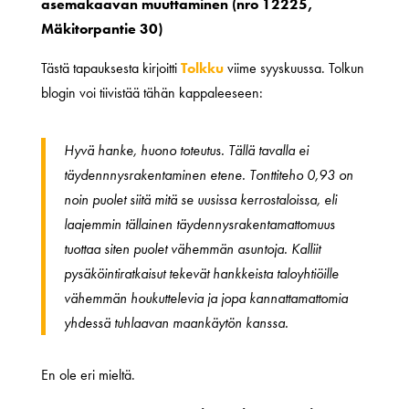
asemakaavan muuttaminen (nro 12225,
Mäkitorpantie 30)
Tästä tapauksesta kirjoitti
Tolkku
viime syyskuussa. Tolkun
blogin voi tiivistää tähän kappaleeseen:
Hyvä hanke, huono toteutus. Tällä tavalla ei
täydennnysrakentaminen etene. Tonttiteho 0,93 on
noin puolet siitä mitä se uusissa kerrostaloissa, eli
laajemmin tällainen täydennysrakentamattomuus
tuottaa siten puolet vähemmän asuntoja. Kalliit
pysäköintiratkaisut tekevät hankkeista taloyhtiöille
vähemmän houkuttelevia ja jopa kannattamattomia
yhdessä tuhlaavan maankäytön kanssa.
En ole eri mieltä.