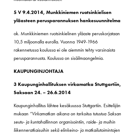
5 V 9.4.2014, Munkkiniemen ruotsinkielisen
yläasteen perusparannuksen hankesuunnitelma
ok. Munkkiniemen ruotsinkielinen yläaste peruskorjataan
10,5 miljoonalla eurolla. Vuonna 1949-1966
rakennetussa koulussa ei ole aiemmin tehty varsinaista
perusparannusta. Koulussa on sisäilmaongelmia.
KAUPUNGINJOHTAJA
3 Kaupunginhallituksen virkamatka Stuttgartiin,
Saksaan 24. – 26.6.2014
Kaupunginhallitus lähtee kesäkuussa Stuttgartiin. Esittelijän
mukaan
”Virkamatkan aikana on tarkoitus tutustua Saksan
seutu- ja kuntahallinnon organisointiin, raide- ja muihin
liikenneratkaisuihin sekä elinkeino- ja matkailutoimintojen