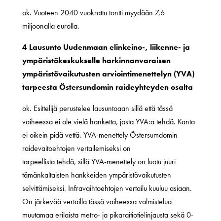
ok. Vuoteen 2040 vuokrattu tontti myydään 7,6
miljoonalla eurolla.
4 Lausunto Uudenmaan elinkeino-, liikenne- ja
ympäristökeskukselle harkinnanvaraisen
ympäristövaikutusten arviointimenettelyn (YVA)
tarpeesta Östersundomin raideyhteyden osalta
ok. Esittelijä perustelee lausuntoaan sillä että tässä
vaiheessa ei ole vielä hanketta, josta YVA:a tehdä. Kanta
ei oikein pidä vettä. YVA-menettely Östersumdomin
raidevaitoehtojen vertailemiseksi on
tarpeellista tehdä, sillä YVA-menettely on luotu juuri
tämänkaltaisten hankkeiden ympäristövaikutusten
selvittämiseksi. Infravaihtoehtojen vertailu kuuluu asiaan.
On järkevää vertailla tässä vaiheessa valmistelua
muutamaa erilaista metro- ja pikaraitiotielinjausta sekä 0-