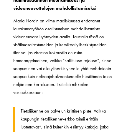
hallintosäännön muuttamiseksi ja
videoneuvottelujen mahdollistamiseksi
Maria Nordin on viime maaliskuussa ehdottanut
lautakuntatyöhön osallistumisen mahdollistamista
videoneuvotteluyhteyden avulla. Taustalla tässä on
sisäilmasairastuneiden ja kemikaaliyliherkistyneiden
tilanne: jos viraston kokoustila on esim.
homeongelmainen, vaikka ”sallittuissa rajoissa”, sinne
saapuminen voi olla yliherkistyneelle yhtä mahdotonta
saapua kuin neliraajahalvaantuneelle hissittömän talon
neljänteen kerrokseen. Esittelijä nihkeilee
vastauksessaan:
Tietoliikenne on palvelun kriittinen piste. Vaikka
kaupungin tietoliikenneverkko toimii erittäin
luotettavasti, siinä kuitenkin esiintyy katkoja, jotka