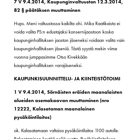
7 V 9.4.2014, Kaupunginvaltuuston 12.3.2014,
82 § päätöksen muuttaminen
Hups. Meni valtuustossa kaikilta ohi. Mika Raatikaista ei
voida valita PS:n edustajaksi konsernijaostoon koska
kaupunginhallituksen jaoston jäseneksi voidaan valita vain
kaupunginhallituksen jäseniä. Tästä syystä mekin viime
vuonna jumppasimme Otso Kivekkään
kaupunginhallituksen varajäseneksi.
KAUPUNKISUUNNITTELU- JA KIINTEISTÖTOIMI
1 V 9.4.2014, Sörnäisten eräiden maanalaisten
alueiden asemakaavan muuttaminen (nro
12222, Kalasataman maanalainen
pysäköintilaitos)
ok. Kalasatamaan valtaisa pysäköintilaitos 1100 autolle.
Rakentaminen kestää neljä vuotta. Pysäköintilaitoksen