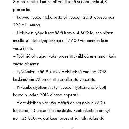
3,6 prosenttia, kun se oli edellisenä vuonna noin 4,8
prosenttia.
– Kasvua vuoden takaisesta oli vuoden 2013 lopussa noin
290 milj. euroa.
– Helsingin työpaikkamäärä kasvoi 4 600:lla, sen sijaan
muulla seudulla työpaikkoja oli 2 600 vähemmän kuin
vuosi sitten.
– Työllisiä oli vajaat kaksi prosenttiyksikköä enemmän kuin
vuotta aiemmin.
– Työttömien määrä kasvoi Helsingissä vuonna 2013
keskimäärin 22 prosenttia edellisestä vuodesta.
– Pitkäaikaistyöttömyys (yli vuoden työttömänä olleet)
kasvoi vuoden 2013 aikana nopeasti.
– Vieraskielisen väestön määrä on nyt noin 78 800
henkilöä, 13 prosenttia väestöstä. Ruotsinkielisiä on nyt
noin 35 800, vajaat kuusi prosent-tia helsinkiläisistä.