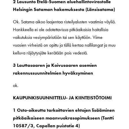
2 Lausunto Etelä-Suomen aluehallintovirastolle
Helsingin Sataman hakemuksesta (Länsisatama)
Ok. Satama aikoo laajentaa risteilyalusten vaatimia väyliä.
Hankkeella ei ole odotettavissa pitkäaikaisia haitallisia
vaikutuksia vesiympäristöön tai sen käyttöön. Viime
vuosien virheistä on opittu ja tällä kertaa nallilangat ja muu
kelluva räjäytysjäte kerätään pois vedestä.
3 Lauttasaaren ja Koivusaaren asemien
rakennussuunnitelmien hyväksyminen
ok.
KAUPUNKISUUNNITTELU- JA KIINTEISTÖTOIMI
1 Osto-oikeutta tarkoittavien ehtojen lisääminen
pitkäaikaiseen maanvuokrasopimukseen (Tontti
10587/3, Capellan puistotie 4)