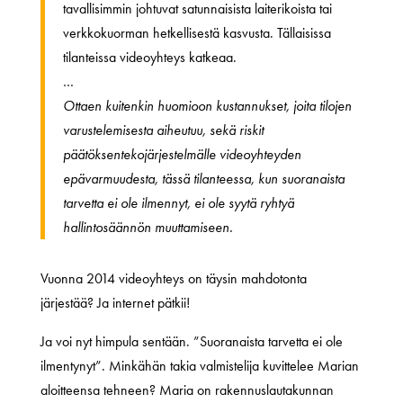
tavallisimmin johtuvat satunnaisista laiterikoista tai
verkkokuorman hetkellisestä kasvusta. Tällaisissa
tilanteissa videoyhteys katkeaa.
…
Ottaen kuitenkin huomioon kustannukset, joita tilojen
varustelemisesta aiheutuu, sekä riskit
päätöksentekojärjestelmälle videoyhteyden
epävarmuudesta, tässä tilanteessa, kun suoranaista
tarvetta ei ole ilmennyt, ei ole syytä ryhtyä
hallintosäännön muuttamiseen.
Vuonna 2014 videoyhteys on täysin mahdotonta
järjestää? Ja internet pätkii!
Ja voi nyt himpula sentään. ”Suoranaista tarvetta ei ole
ilmentynyt”. Minkähän takia valmistelija kuvittelee Marian
aloitteensa tehneen? Maria on rakennuslautakunnan