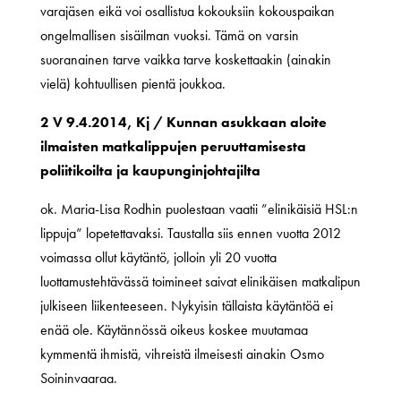
varajäsen eikä voi osallistua kokouksiin kokouspaikan
ongelmallisen sisäilman vuoksi. Tämä on varsin
suoranainen tarve vaikka tarve koskettaakin (ainakin
vielä) kohtuullisen pientä joukkoa.
2 V 9.4.2014, Kj / Kunnan asukkaan aloite
ilmaisten matkalippujen peruuttamisesta
poliitikoilta ja kaupunginjohtajilta
ok. Maria-Lisa Rodhin puolestaan vaatii ”elinikäisiä HSL:n
lippuja” lopetettavaksi. Taustalla siis ennen vuotta 2012
voimassa ollut käytäntö, jolloin yli 20 vuotta
luottamustehtävässä toimineet saivat elinikäisen matkalipun
julkiseen liikenteeseen. Nykyisin tällaista käytäntöä ei
enää ole. Käytännössä oikeus koskee muutamaa
kymmentä ihmistä, vihreistä ilmeisesti ainakin Osmo
Soininvaaraa.