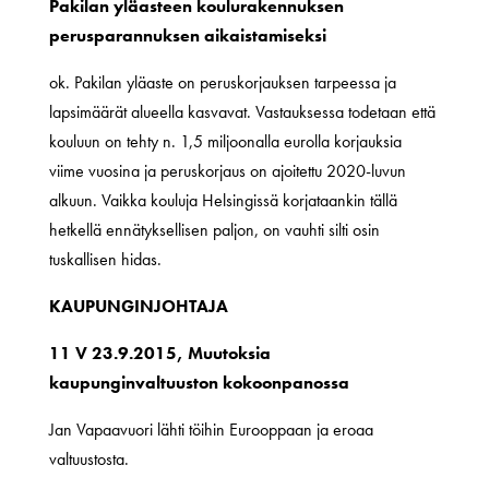
Pakilan yläasteen koulurakennuksen
perusparannuksen aikaistamiseksi
ok. Pakilan yläaste on peruskorjauksen tarpeessa ja
lapsimäärät alueella kasvavat. Vastauksessa todetaan että
kouluun on tehty n. 1,5 miljoonalla eurolla korjauksia
viime vuosina ja peruskorjaus on ajoitettu 2020-luvun
alkuun. Vaikka kouluja Helsingissä korjataankin tällä
hetkellä ennätyksellisen paljon, on vauhti silti osin
tuskallisen hidas.
KAUPUNGINJOHTAJA
11 V 23.9.2015, Muutoksia
kaupunginvaltuuston kokoonpanossa
Jan Vapaavuori lähti töihin Eurooppaan ja eroaa
valtuustosta.