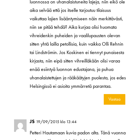
luonnossa on uhanalaistuneita lajeja, niin eikö ole
aika selvää että jos itselle tarjoutuu tilaisuus
vaikuttaa lajien lisääntymiseen näin merkittävästi,
niin se pitää tehdä? Aika kurjaa olisi huomata
vihreidenkin puheiden ja vaalilupausten olevan
sitten yhtä lailla petollisia, kuin vaikka Olli Rehnin
tai Lindströmin. Jos Koskinen ei tiennyt punaisesta
kirjasta, niin eipä sitten vihreilläkään olisi varaa
enää esiintyä luonnon edustajana, ja puhua
uhanalaistettujen ja rääkäätyjen puolesta, jos edes
Helsingissä ei asioita ymmärretä parantaa.
Vastaa
JS
19/09/2015 klo 13:44
Petteri Hautamaan kuvia padon alta. Tänä vuonna