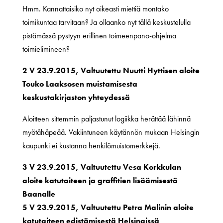
Hmm. Kannattaisiko nyt oikeasti miettiä montako
toimikuntaa tarvitaan? Ja ollaanko nyt tällä keskustelulla
pistämässä pystyyn erillinen toimeenpano-ohjelma
toimielimineen?
2 V 23.9.2015, Valtuutettu Nuutti Hyttisen aloite
Touko Laaksosen muistamisesta
keskustakirjaston yhteydessä
Aloitteen sittemmin paljastunut logiikka herättää lähinnä
myötähäpeää. Vakiintuneen käytännön mukaan Helsingin
kaupunki ei kustanna henkilömuistomerkkejä.
3 V 23.9.2015, Valtuutettu Vesa Korkkulan
aloite katutaiteen ja graffitien lisäämisestä
Baanalle
5 V 23.9.2015, Valtuutettu Petra Malinin aloite
katutaiteen edistämisestä Helsingissä