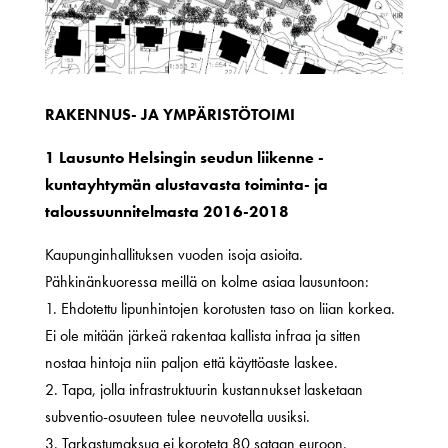
RAKENNUS- JA YMPÄRISTÖTOIMI
1 Lausunto Helsingin seudun liikenne -
kuntayhtymän alustavasta toiminta- ja
taloussuunnitelmasta 2016-2018
Kaupunginhallituksen vuoden isoja asioita.
Pähkinänkuoressa meillä on kolme asiaa lausuntoon:
1. Ehdotettu lipunhintojen korotusten taso on liian korkea.
Ei ole mitään järkeä rakentaa kallista infraa ja sitten
nostaa hintoja niin paljon että käyttöaste laskee.
2. Tapa, jolla infrastruktuurin kustannukset lasketaan
subventio-osuuteen tulee neuvotella uusiksi.
3. Tarkastumaksua ei koroteta 80 sataan euroon.