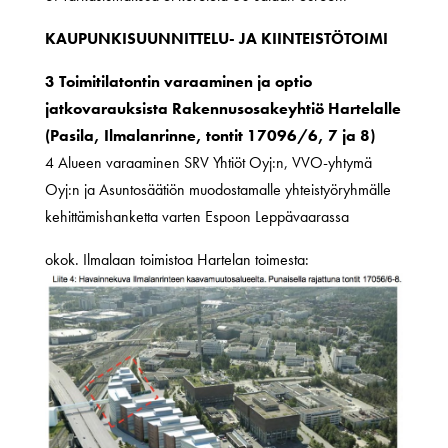
KAUPUNKISUUNNITTELU- JA KIINTEISTÖTOIMI
3 Toimitilatontin varaaminen ja optio
jatkovarauksista Rakennusosakeyhtiö Hartelalle
(Pasila, Ilmalanrinne, tontit 17096/6, 7 ja 8)
4 Alueen varaaminen SRV Yhtiöt Oyj:n, VVO-yhtymä
Oyj:n ja Asuntosäätiön muodostamalle yhteistyöryhmälle
kehittämishanketta varten Espoon Leppävaarassa
okok. Ilmalaan toimistoa Hartelan toimesta: