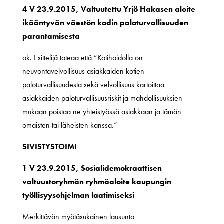
4 V 23.9.2015, Valtuutettu Yrjö Hakasen aloite
ikääntyvän väestön kodin paloturvallisuuden
parantamisesta
ok. Esittelijä toteaa että ”Kotihoidolla on
neuvontavelvollisuus asiakkaiden kotien
paloturvallisuudesta sekä velvollisuus kartoittaa
asiakkaiden paloturvallisuusriskit ja mahdollisuuksien
mukaan poistaa ne yhteistyössä asiakkaan ja tämän
omaisten tai läheisten kanssa.”
SIVISTYSTOIMI
1 V 23.9.2015, Sosialidemokraattisen
valtuustoryhmän ryhmäaloite kaupungin
työllisyysohjelman laatimiseksi
Merkittävän myötäsukainen lausunto