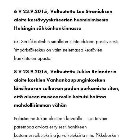
6 V 23.9.2015, Valtuutettu Leo Straniuksen
aloite kestävyyskriteerien huomioimisesta
Helsingin sähkönhankinnassa
ok. Sertifikaatteihin sinällään suhtaudutaan positiivisesti,
Ympäristökeskus on valmistelemassa kestävien
hankintojen opasta.
8 V 23.9.2015, Valtuutettu Jukka Relanderin
aloite koskien Vanhankaupunginkosken
länsihaaran sulkevan padon purkamista siten,
että alueen museoarvolle koituisi haittaa
mahdollisimman vähän
Palautimme Jukan aloitteen keväällä – itse toivoin
parempaa arviota erityisesti hankkeen
kustannusvaikutuksista ja vaikutuksista mm. Pikkukosken