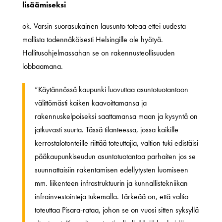
lisäämiseksi
ok. Varsin suorasukainen lausunto toteaa ettei uudesta
mallista todennäköisesti Helsingille ole hyötyä.
Hallitusohjelmassahan se on rakennusteollisuuden
lobbaamana.
”Käytännössä kaupunki luovuttaa asuntotuotantoon
välittömästi kaiken kaavoittamansa ja
rakennuskelpoiseksi saattamansa maan ja kysyntä on
jatkuvasti suurta. Tässä tilanteessa, jossa kaikille
kerrostalotonteille riittää toteuttajia, valtion tuki edistäisi
pääkaupunkiseudun asuntotuotantoa parhaiten jos se
suunnattaisiin rakentamisen edellytysten luomiseen
mm. liikenteen infrastruktuurin ja kunnallistekniikan
infrainvestointeja tukemalla. Tärkeää on, että valtio
toteuttaa Pisara-rataa, johon se on vuosi sitten syksyllä