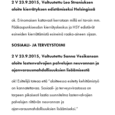
2 V 23.9.2015, Valtuutettu Leo Straniuksen
aloite kierrätyksen edistämiseksi Helsingissä
ok. Erinomaisen kattavasti kerrotaan millä eri tavoin mm.
Pääkaupunkiseudun kierrätyskeskus ja HSY edistävät
esineiden kierrättämistä esineinä raaka-aineen sijaan.
SOSIAALI- JA TERVEYSTOIMI
2 V 23.9.2015, Valtuutettu Sanna Vesikansan
aloite lastenvalvojien palvelujen neuvonnan ja
ajanvarausmahdollisuuksien lisäämisestä
ok! Esittelijä toteaa että ”aloitteessa esitetty kehittämistyö
on kannatettavaa. Sosiaali- ja terveysvirastossa on
tarpeen pikaisesti laatia suunnitelma lastenvalvojien
palvelujen riittävän neuvonnan ja
ajanvarausmahdollisuuksien lisäämiseksi.”