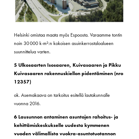
Helsinki omistaa maata myös Espoosta. Varaamme tontin
noin 30 000 k-m²:n kokoisen asuinkerrostaloalueen
suunnittelua varten.
5 Ulkosaarten Isosaaren, Kuivasaaren ja Pikku
Kuivasaaren rakennuskiellon pidentäminen (nro
12357)
ok. Asemakaava on tarkoitus esitellä lautakunnalle
vuonna 2016.
6 Lausunnon antaminen asuntojen rahoitus- ja
kehittämiskeskukselle uudesta kymmenen
vuoden välimallista vuokra-asuntotuotannon