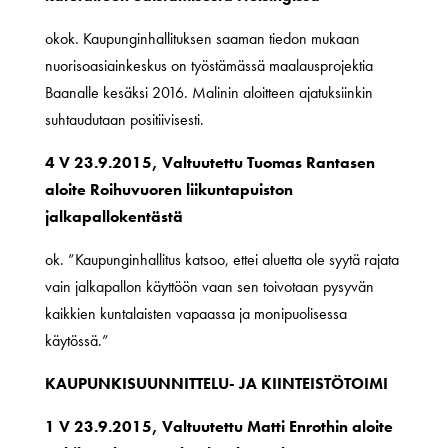
okok. Kaupunginhallituksen saaman tiedon mukaan
nuorisoasiainkeskus on työstämässä maalausprojektia
Baanalle kesäksi 2016. Malinin aloitteen ajatuksiinkin
suhtaudutaan positiivisesti.
4 V 23.9.2015, Valtuutettu Tuomas Rantasen
aloite Roihuvuoren liikuntapuiston
jalkapallokentästä
ok. ”Kaupunginhallitus katsoo, ettei aluetta ole syytä rajata
vain jalkapallon käyttöön vaan sen toivotaan pysyvän
kaikkien kuntalaisten vapaassa ja monipuolisessa
käytössä.”
KAUPUNKISUUNNITTELU- JA KIINTEISTÖTOIMI
1 V 23.9.2015, Valtuutettu Matti Enrothin aloite