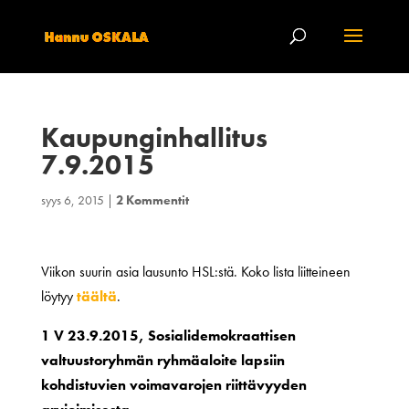
Kaupunginhallitus
7.9.2015
syys 6, 2015
|
2 Kommentit
Viikon suurin asia lausunto HSL:stä. Koko lista liitteineen
löytyy
täältä
.
1 V 23.9.2015, Sosialidemokraattisen
valtuustoryhmän ryhmäaloite lapsiin
kohdistuvien voimavarojen riittävyyden