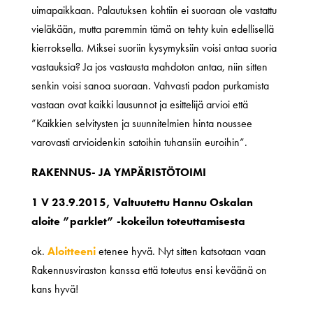
uimapaikkaan. Palautuksen kohtiin ei suoraan ole vastattu
vieläkään, mutta paremmin tämä on tehty kuin edellisellä
kierroksella. Miksei suoriin kysymyksiin voisi antaa suoria
vastauksia? Ja jos vastausta mahdoton antaa, niin sitten
senkin voisi sanoa suoraan. Vahvasti padon purkamista
vastaan ovat kaikki lausunnot ja esittelijä arvioi että
”Kaikkien selvitysten ja suunnitelmien hinta noussee
varovasti arvioidenkin satoihin tuhansiin euroihin”.
RAKENNUS- JA YMPÄRISTÖTOIMI
1 V 23.9.2015, Valtuutettu Hannu Oskalan
aloite ”parklet” -kokeilun toteuttamisesta
ok.
Aloitteeni
etenee hyvä. Nyt sitten katsotaan vaan
Rakennusviraston kanssa että toteutus ensi keväänä on
kans hyvä!