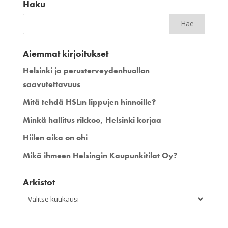
Haku
Aiemmat kirjoitukset
Helsinki ja perusterveydenhuollon
saavutettavuus
Mitä tehdä HSL:n lippujen hinnoille?
Minkä hallitus rikkoo, Helsinki korjaa
Hiilen aika on ohi
Mikä ihmeen Helsingin Kaupunkitilat Oy?
Arkistot
Arkistot