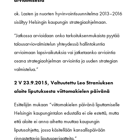
arvioimisesta
ok. Lasten ja nuorten hyvinvointisuunnitelma 2013–2016
sisältyy Helsingin kaupungin strategiaohjelmaan.
”Jatkossa arvioidaan onko tarkoituksenmukaista pyytää
talousarviovalmistelun yhteydessä hallintokuntia
arvioimaan lapsivaikutuksia vai jatketaanko arviointia
osana strategiaohjelman arviointia ja uuden strategian
valmistelua.”
2 V 23.9.2015, Valtuutettu Leo Straniuksen
aloite liputuksesta viittomakielen päivänä
Esittelijän mukaan ”viittomakielen päivänä liputtamiselle
Helsingin kaupungintalon edustalla ei ole estettä, mutta
että aloite ei anna aihetta muuttaa kaupungin
liputusohjetta, jossa käsitellään kansallispäivään
rinnastettavia liputusperiaatteita.”