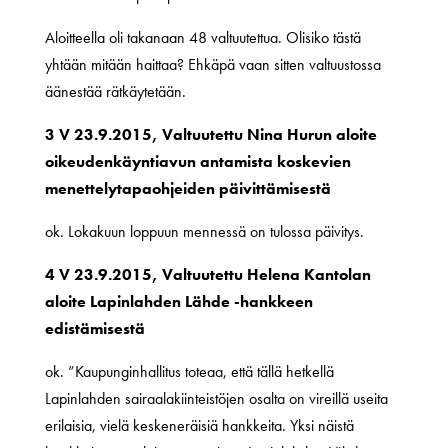
Aloitteella oli takanaan 48 valtuutettua. Olisiko tästä
yhtään mitään haittaa? Ehkäpä vaan sitten valtuustossa
äänestää rätkäytetään.
3 V 23.9.2015, Valtuutettu Nina Hurun aloite
oikeudenkäyntiavun antamista koskevien
menettelytapaohjeiden päivittämisestä
ok. Lokakuun loppuun mennessä on tulossa päivitys.
4 V 23.9.2015, Valtuutettu Helena Kantolan
aloite Lapinlahden Lähde -hankkeen
edistämisestä
ok. ”Kaupunginhallitus toteaa, että tällä hetkellä
Lapinlahden sairaalakiinteistöjen osalta on vireillä useita
erilaisia, vielä keskeneräisiä hankkeita. Yksi näistä