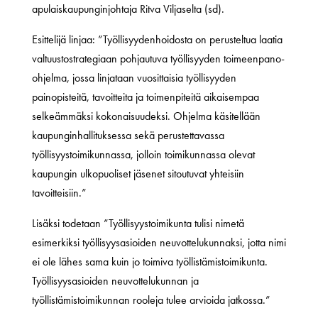
apulaiskaupunginjohtaja Ritva Viljaselta (sd).
Esittelijä linjaa: ”Työllisyydenhoidosta on perusteltua laatia
valtuustostrategiaan pohjautuva työllisyyden toimeenpano-
ohjelma, jossa linjataan vuosittaisia työllisyyden
painopisteitä, tavoitteita ja toimenpiteitä aikaisempaa
selkeämmäksi kokonaisuudeksi. Ohjelma käsitellään
kaupunginhallituksessa sekä perustettavassa
työllisyystoimikunnassa, jolloin toimikunnassa olevat
kaupungin ulkopuoliset jäsenet sitoutuvat yhteisiin
tavoitteisiin.”
Lisäksi todetaan ”Työllisyystoimikunta tulisi nimetä
esimerkiksi työllisyysasioiden neuvottelukunnaksi, jotta nimi
ei ole lähes sama kuin jo toimiva työllistämistoimikunta.
Työllisyysasioiden neuvottelukunnan ja
työllistämistoimikunnan rooleja tulee arvioida jatkossa.”