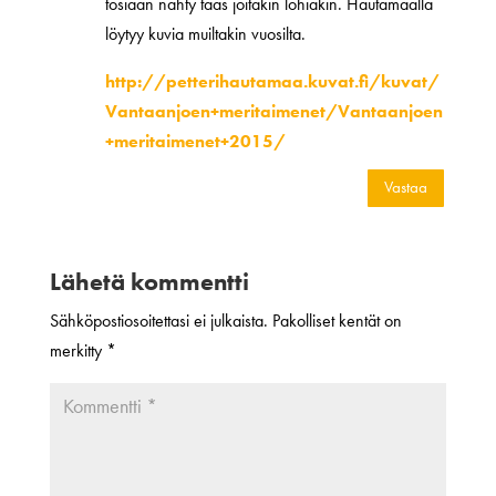
tosiaan nähty taas joitakin lohiakin. Hautamaalla
löytyy kuvia muiltakin vuosilta.
http://petterihautamaa.kuvat.fi/kuvat/
Vantaanjoen+meritaimenet/Vantaanjoen
+meritaimenet+2015/
Vastaa
Lähetä kommentti
Sähköpostiosoitettasi ei julkaista.
Pakolliset kentät on
merkitty
*