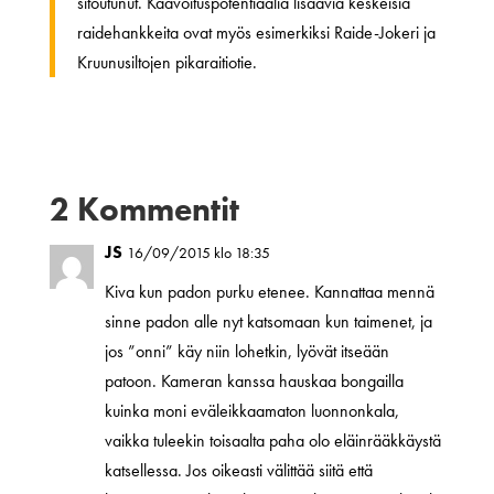
sitoutunut. Kaavoituspotentiaalia lisääviä keskeisiä
raidehankkeita ovat myös esimerkiksi Raide-Jokeri ja
Kruunusiltojen pikaraitiotie.
2 Kommentit
JS
16/09/2015 klo 18:35
Kiva kun padon purku etenee. Kannattaa mennä
sinne padon alle nyt katsomaan kun taimenet, ja
jos ”onni” käy niin lohetkin, lyövät itseään
patoon. Kameran kanssa hauskaa bongailla
kuinka moni eväleikkaamaton luonnonkala,
vaikka tuleekin toisaalta paha olo eläinrääkkäystä
katsellessa. Jos oikeasti välittää siitä että