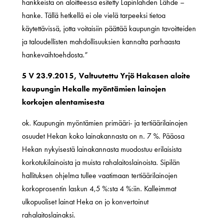
hankkeista on aloitteessa esitetty Lapinlahden Lähde –
hanke. Tällä hetkellä ei ole vielä tarpeeksi tietoa
käytettävissä, jotta voitaisiin päättää kaupungin tavoitteiden
ja taloudellisten mahdollisuuksien kannalta parhaasta
hankevaihtoehdosta.”
5 V 23.9.2015, Valtuutettu Yrjö Hakasen aloite
kaupungin Hekalle myöntämien lainojen
korkojen alentamisesta
ok. Kaupungin myöntämien primääri- ja tertiäärilainojen
osuudet Hekan koko lainakannasta on n. 7 %. Pääosa
Hekan nykyisestä lainakannasta muodostuu erilaisista
korkotukilainoista ja muista rahalaitoslainoista. Sipilän
hallituksen ohjelma tullee vaatimaan tertiäärilainojen
korkoprosentin laskun 4,5 %:sta 4 %:iin. Kalleimmat
ulkopuoliset lainat Heka on jo konvertoinut
rahalaitoslainaksi.