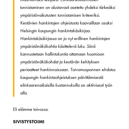
tunnistaminen on alustavasti asetettu yhdeksi tärkeäksi
ympäristövaikutusten tunnistamisen kriteeriksi.
Kestävien hankintojen ohjeistusta kaavaillaan osaksi
Helsingin kaupungin hankintakäsikirjaa.
Hankintakäsikirjassa on jo nyt erillinen hankintojen
ympäristönäkökohtia käsittelevä luku. Siinä
kannustetaan hallintokuntia ottamaan huomioon
ympäristönäkökohdat ja kestävän kehityksen
periaatteet hankinnoissaan. Toivomusponnen ehdotus
kaupungin hankintaohjeistuksen päivittämisestä
elinkaarenaikaisilla kustannuksilla on aktiivisesti työn
alla.
Eli elämme toivossa.
SIVISTYSTOIMI