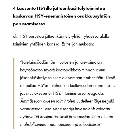
4 Lausunto HSY:lle jätteenkäsittelytoimintaa
koskevan HSY-enemmistöisen osakkuusyhtiön
perustamisesta
ok. HSY perustaa jätteenkäsittely-yhtiön yhdessä alalla
toimivien yhtiöiden kanssa. Esittelijän mukaan:
”Jätelainsäädännön muutosten ja jätevoimalan
käyttöönoton myötä kaatopaikkatoiminnan osuus
jätteenkäsittelyssä tulee alenemaan entisestään. Tämä
aiheuttaa HSY:n jätehuollon tuottavuuden alenemisen,
jos muutokseen ei HSY:n toiminnassa reagoida.
Ämmässuon alueen toimintojen uudelleenjärjestelyillä
varmistetaan, että sinne tehdyt investoinnit voidaan
hyödyntää täysimääräisesti ja varmistaa täten alueen
mahdollisimman monipuolinen ja taloudellisesti