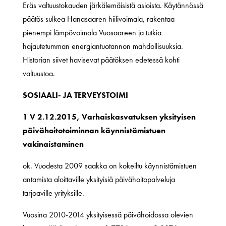
Eräs valtuustokauden järkälemäisistä asioista. Käytännössä
päätös sulkea Hanasaaren hiilivoimala, rakentaa
pienempi lämpövoimala Vuosaareen ja tutkia
hajautetumman energiantuotannon mahdollisuuksia.
Historian siivet havisevat päätöksen edetessä kohti
valtuustoa.
SOSIAALI- JA TERVEYSTOIMI
1 V 2.12.2015, Varhaiskasvatuksen yksityisen
päivähoitotoiminnan käynnistämistuen
vakinaistaminen
ok. Vuodesta 2009 saakka on kokeiltu käynnistämistuen
antamista aloittaville yksityisiä päivähoitopalveluja
tarjoaville yrityksille.
Vuosina 2010-2014 yksityisessä päivähoidossa olevien