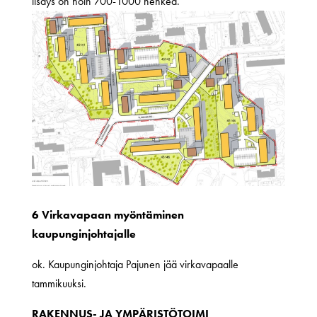
lisäys on noin 700-1000 henkeä.
6 Virkavapaan myöntäminen
kaupunginjohtajalle
ok. Kaupunginjohtaja Pajunen jää virkavapaalle
tammikuuksi.
RAKENNUS- JA YMPÄRISTÖTOIMI