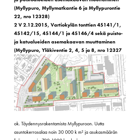
(Myllypuro, Myllymatkantie 6 ja Myllypurontie
22, nro 12328)
2 V 2.12.2015, Vartiokylän tonttien 45141/1,
45142/15, 45144/1 ja 45146/4 sekä puisto-
ja katualueiden asemakaavan muuttaminen
(Myllypuro, Yläkiventie 2, 4, 5 ja 8, nro 12327
ok. Täydennysrakentamista Myllypuroon. Uutta
asuntokerrosalaa noin 30 000 k m² ja asukasmäärän