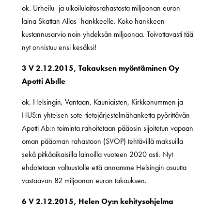
ok. Urheilu- ja ulkoilulaitosrahastosta miljoonan euron
laina Skattan Allas -hankkeelle. Koko hankkeen
kustannusarvio noin yhdeksän miljoonaa. Toivottavasti tää
nyt onnistuu ensi kesäksi!
3 V 2.12.2015, Takauksen myöntäminen Oy
Apotti Ab:lle
ok. Helsingin, Vantaan, Kauniaisten, Kirkkonummen ja
HUS:n yhteisen sote-tietojärjestelmähanketta pyörittävän
Apotti Ab:n toiminta rahoitetaan pääosin sijoitetun vapaan
oman pääoman rahastoon (SVOP) tehtävillä maksuilla
sekä pitkäaikaisilla lainoilla vuoteen 2020 asti. Nyt
ehdotetaan valtuustolle että annamme Helsingin osuutta
vastaavan 82 miljoonan euron takauksen.
6 V 2.12.2015, Helen Oy:n kehitysohjelma