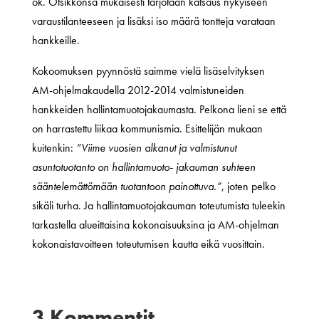
ok. Otsikkonsa mukaisesti tarjotaan katsaus nykyiseen
varaustilanteeseen ja lisäksi iso määrä tontteja varataan
hankkeille.
Kokoomuksen pyynnöstä saimme vielä lisäselvityksen
AM-ohjelmakaudella 2012-2014 valmistuneiden
hankkeiden hallintamuotojakaumasta. Pelkona lieni se että
on harrastettu liikaa kommunismia. Esittelijän mukaan
kuitenkin:
”Viime vuosien alkanut ja valmistunut
asuntotuotanto on hallintamuoto- jakauman suhteen
sääntelemättömään tuotantoon painottuva.”
, joten pelko
sikäli turha. Ja hallintamuotojakauman toteutumista tuleekin
tarkastella alueittaisina kokonaisuuksina ja AM-ohjelman
kokonaistavoitteen toteutumisen kautta eikä vuosittain.
3 Kommentit