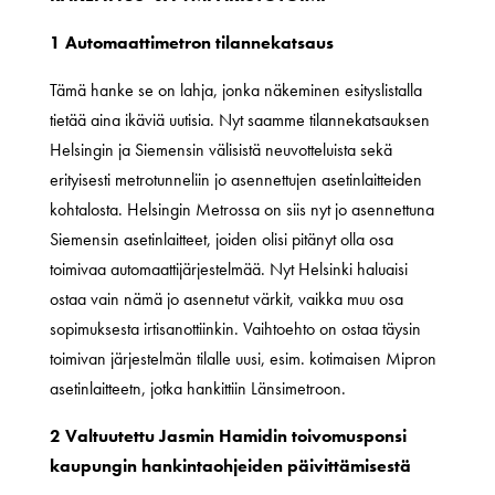
1 Automaattimetron tilannekatsaus
Tämä hanke se on lahja, jonka näkeminen esityslistalla
tietää aina ikäviä uutisia. Nyt saamme tilannekatsauksen
Helsingin ja Siemensin välisistä neuvotteluista sekä
erityisesti metrotunneliin jo asennettujen asetinlaitteiden
kohtalosta. Helsingin Metrossa on siis nyt jo asennettuna
Siemensin asetinlaitteet, joiden olisi pitänyt olla osa
toimivaa automaattijärjestelmää. Nyt Helsinki haluaisi
ostaa vain nämä jo asennetut värkit, vaikka muu osa
sopimuksesta irtisanottiinkin. Vaihtoehto on ostaa täysin
toimivan järjestelmän tilalle uusi, esim. kotimaisen Mipron
asetinlaitteetn, jotka hankittiin Länsimetroon.
2 Valtuutettu Jasmin Hamidin toivomusponsi
kaupungin hankintaohjeiden päivittämisestä