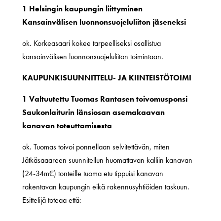
1 Helsingin kaupungin liittyminen
Kansainvälisen luonnonsuojeluliiton jäseneksi
ok. Korkeasaari kokee tarpeelliseksi osallistua
kansainvälisen luonnonsuojeluliiton toimintaan.
KAUPUNKISUUNNITTELU- JA KIINTEISTÖTOIMI
1 Valtuutettu Tuomas Rantasen toivomusponsi
Saukonlaiturin länsiosan asemakaavan
kanavan toteuttamisesta
ok. Tuomas toivoi ponnellaan selvitettävän, miten
Jätkäsaaareen suunnitellun huomattavan kalliin kanavan
(24-34m€) tonteille tuoma etu tippuisi kanavan
rakentavan kaupungin eikä rakennusyhtiöiden taskuun.
Esittelijä toteaa että: