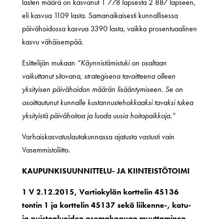
lasten määrä on kasvanut 1 778 lapsesta 2 887 lapseen,
eli kasvua 1109 lasta. Samanaikaisesti kunnallisessa
päivähoidossa kasvua 3390 lasta, vaikka prosentuaalinen
kasvu vähäisempää.
Esittelijän mukaan
”Käynnistämistuki on osaltaan
vaikuttanut sitovana, strategisena tavoitteena olleen
yksityisen päivähoidon määrän lisääntymiseen. Se on
osoittautunut kunnalle kustannustehokkaaksi tavaksi tukea
yksityistä päivähoitoa ja luoda uusia hoitopaikkoja.”
Varhaiskasvatuslautakunnassa ajatusta vastusti vain
Vasemmistoliitto.
KAUPUNKISUUNNITTELU- JA KIINTEISTÖTOIMI
1 V 2.12.2015, Vartiokylän korttelin 45136
tontin 1 ja korttelin 45137 sekä liikenne-, katu-
ja puistoalueiden asemakaavan muuttaminen