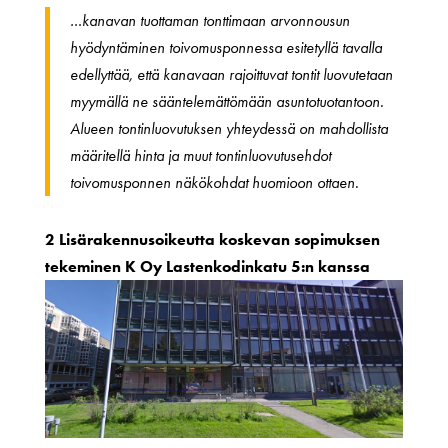
…kanavan tuottaman tonttimaan arvonnousun
hyödyntäminen toivomusponnessa esitetyllä tavalla
edellyttää, että kanavaan rajoittuvat tontit luovutetaan
myymällä ne sääntelemättömään asuntotuotantoon.
Alueen tontinluovutuksen yhteydessä on mahdollista
määritellä hinta ja muut tontinluovutusehdot
toivomusponnen näkökohdat huomioon ottaen.
2 Lisärakennusoikeutta koskevan sopimuksen
tekeminen K Oy Lastenkodinkatu 5:n kanssa