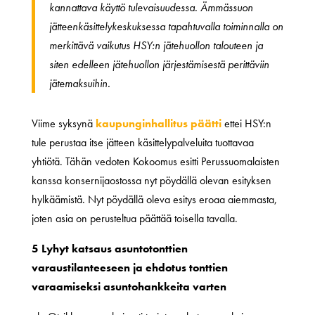
kannattava käyttö tulevaisuudessa. Ämmässuon
jätteenkäsittelykeskuksessa tapahtuvalla toiminnalla on
merkittävä vaikutus HSY:n jätehuollon talouteen ja
siten edelleen jätehuollon järjestämisestä perittäviin
jätemaksuihin.
Viime syksynä
kaupunginhallitus päätti
ettei HSY:n
tule perustaa itse jätteen käsittelypalveluita tuottavaa
yhtiötä. Tähän vedoten Kokoomus esitti Perussuomalaisten
kanssa konsernijaostossa nyt pöydällä olevan esityksen
hylkäämistä. Nyt pöydällä oleva esitys eroaa aiemmasta,
joten asia on perusteltua päättää toisella tavalla.
5 Lyhyt katsaus asuntotonttien
varaustilanteeseen ja ehdotus tonttien
varaamiseksi asuntohankkeita varten