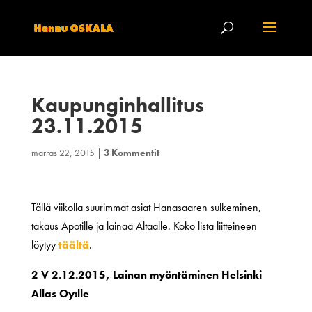
Kaupunginhallitus
23.11.2015
marras 22, 2015
|
3 Kommentit
Tällä viikolla suurimmat asiat Hanasaaren sulkeminen,
takaus Apotille ja lainaa Altaalle. Koko lista liitteineen
löytyy
täältä
.
2 V 2.12.2015, Lainan myöntäminen Helsinki
Allas Oy:lle