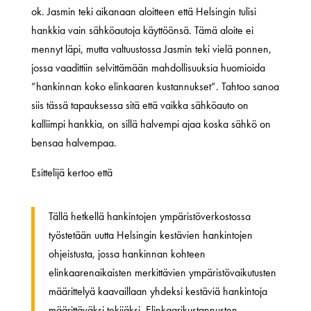
ok. Jasmin teki aikanaan aloitteen että Helsingin tulisi
hankkia vain sähköautoja käyttöönsä. Tämä aloite ei
mennyt läpi, mutta valtuustossa Jasmin teki vielä ponnen,
jossa vaadittiin selvittämään mahdollisuuksia huomioida
”hankinnan koko elinkaaren kustannukset”. Tahtoo sanoa
siis tässä tapauksessa sitä että vaikka sähköauto on
kalliimpi hankkia, on sillä halvempi ajaa koska sähkö on
bensaa halvempaa.
Esittelijä kertoo että
Tällä hetkellä hankintojen ympäristöverkostossa
työstetään uutta Helsingin kestävien hankintojen
ohjeistusta, jossa hankinnan kohteen
elinkaarenaikaisten merkittävien ympäristövaikutusten
määrittelyä kaavaillaan yhdeksi kestäviä hankintoja
määrittäväksi tekijäksi. Elinkaarikustannusten