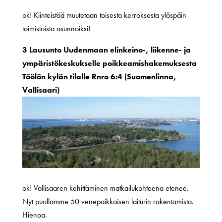
ok! Kiinteistöä muutetaan toisesta kerroksesta ylöspäin
toimistoista asunnoiksi!
3 Lausunto Uudenmaan elinkeino-, liikenne- ja
ympäristökeskukselle poikkeamishakemuksesta
Töölön kylän tilalle Rnro 6:4 (Suomenlinna,
Vallisaari)
ok! Vallisaaren kehittäminen matkailukohteena etenee.
Nyt puollamme 50 venepaikkaisen laiturin rakentamista.
Hienoa.