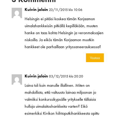
Kuivin jaloin
23/11/2015 klo 10:06
Helsingin ei pitäisi koskea tämän Korjaamon
uimalahankkeisiin pitkällä kepilläkään, muuten
hanke on taas kohta Helsingin ja veronmaksajien
niskoilla. Ja eikös tämän Korjaamon muutkin
hankkeet ole parhaillaan yrityssaneerauksessa?
Vastaa
Kuivin jaloin
03/12/2015 klo 20:20
Laina tuli kuin manulle illallinen. Miten on
mahdollista, että valtuusto lainaa miljoonan jo
valmiiksi konkurssikypsälle yritykselle tällaisia
hulluja uimalaitoshankkeita varten? Eikö
esimerkiksi Kivikon hiihtoputkihankkeesta opittu