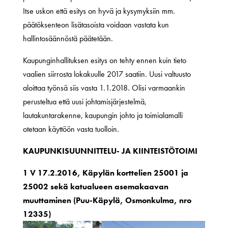
Itse uskon että esitys on hyvä ja kysymyksiin mm.
päätöksenteon lisätasoista voidaan vastata kun
hallintosäännöstä päätetään.
Kaupunginhallituksen esitys on tehty ennen kuin tieto
vaalien siirrosta lokakuulle 2017 saatiin. Uusi valtuusto
aloittaa työnsä siis vasta 1.1.2018. Olisi varmaankin
perusteltua että uusi johtamisjärjestelmä,
lautakuntarakenne, kaupungin johto ja toimialamalli
otetaan käyttöön vasta tuolloin.
KAUPUNKISUUNNITTELU- JA KIINTEISTÖTOIMI
1 V 17.2.2016, Käpylän korttelien 25001 ja
25002 sekä katualueen asemakaavan
muuttaminen (Puu-Käpylä, Osmonkulma, nro
12335)