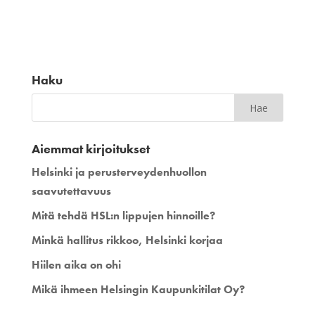
Haku
Aiemmat kirjoitukset
Helsinki ja perusterveydenhuollon
saavutettavuus
Mitä tehdä HSL:n lippujen hinnoille?
Minkä hallitus rikkoo, Helsinki korjaa
Hiilen aika on ohi
Mikä ihmeen Helsingin Kaupunkitilat Oy?