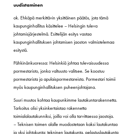
uudistaminen
ok. Ehkäpä merkittävin yksittäinen päätös, jota tämä
kaupunginhallitus käsittelee – Helsingin tuleva
johtamisjärjestelmä. Esittelijän esitys vastaa
kaupunginhallituksen johtamisen jaoston valmistelemaa
esitystä.
Pähkinänkuoressa: Helsinkiä johtaa tulevaisuudessa
pormestaristo, jonka valtuusto valitsee. Se koostuu
pormestarista ja apulaispormestareista. Pormestari toimii
myös kaupunginhallituksen puheenjohtajana.
Suuri muutos kohtaa kaupunkimme lautakuntarakennetta.
Tarkoitus olisi yksinkertaistaa rakennetta
toimialalautakunniksi, joilla voi olla tarvittaessa jaostoja.
– Teknisen toimen alalle muodostetaan kaksi lautakuntaa
ja yksi johtokunta: tekninen lautakunta, pelastuslautakunta