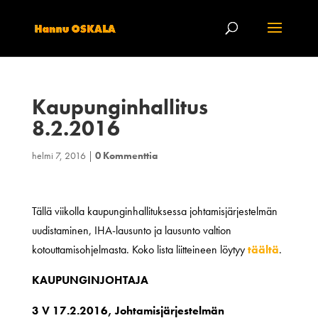
Kaupunginhallitus
8.2.2016
helmi 7, 2016
|
0 Kommenttia
Tällä viikolla kaupunginhallituksessa johtamisjärjestelmän
uudistaminen, IHA-lausunto ja lausunto valtion
kotouttamisohjelmasta. Koko lista liitteineen löytyy
täältä
.
KAUPUNGINJOHTAJA
3 V 17.2.2016, Johtamisjärjestelmän