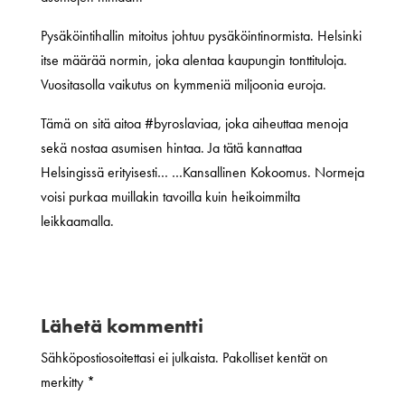
Pysäköintihallin mitoitus johtuu pysäköintinormista. Helsinki
itse määrää normin, joka alentaa kaupungin tonttituloja.
Vuositasolla vaikutus on kymmeniä miljoonia euroja.
Tämä on sitä aitoa #‎byroslaviaa, joka aiheuttaa menoja
sekä nostaa asumisen hintaa. Ja tätä kannattaa
Helsingissä erityisesti… …Kansallinen Kokoomus. Normeja
voisi purkaa muillakin tavoilla kuin heikoimmilta
leikkaamalla.
Lähetä kommentti
Sähköpostiosoitettasi ei julkaista.
Pakolliset kentät on
merkitty
*