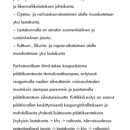
ja liikenneliikelaitoksen johtokunta.
– Opetus- ja varhaiskasvatustoimen alalle muodostetaan
yksi lautakunta.
– Lautakunnalla on ainakin suomenkielinen ja
ruotsinkielinen jaosto.
– Kulttuuri-, liikunta- ja vapaa-aikatoimen alalle
muodostetaan yksi lautakunta
Parhaimmillaan tämä tekee kaupunkimme
päätöksenteosta demokraattisempaa, erityisesti
reagoimalla vaalien aiheuttamiin voimasuhteiden
muutoksiin aiempaa paremmin ja poistamalla
päätöksenteon siiloutuneisuutta. Kritiikkiä esitys on saanut
päätösvallan keskittymisestä kaupunginhallitukseen ja
mahdollisesta yhdestä lisätasosta päätöksentekoon
(nykyisin lautakunta -> khs -> valtuusto, tulevaisuudessa
potentiaalisesti jaosto -> lautakunta -> khs -> valtuusto).