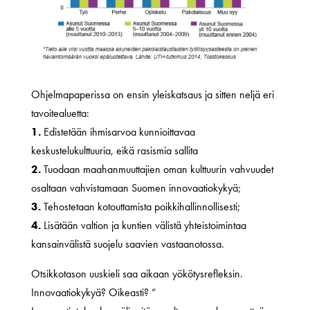
Ohjelmapaperissa on ensin yleiskatsaus ja sitten neljä eri
tavoitealuetta:
1.
Edistetään ihmisarvoa kunnioittavaa
keskustelukulttuuria, eikä rasismia sallita
2.
Tuodaan maahanmuuttajien oman kulttuurin vahvuudet
osaltaan vahvistamaan Suomen innovaatiokykyä;
3.
Tehostetaan kotouttamista poikkihallinnollisesti;
4.
Lisätään valtion ja kuntien välistä yhteistoimintaa
kansainvälistä suojelu saavien vastaanotossa.
Otsikkotason uuskieli saa aikaan yökötysrefleksin.
Innovaatiokykyä? Oikeasti? ”