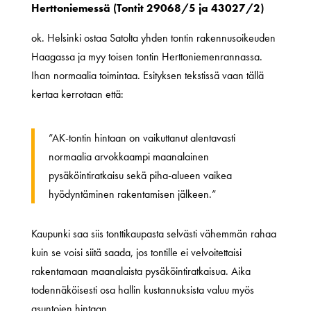
Herttoniemessä (Tontit 29068/5 ja 43027/2)
ok. Helsinki ostaa Satolta yhden tontin rakennusoikeuden
Haagassa ja myy toisen tontin Herttoniemenrannassa.
Ihan normaalia toimintaa. Esityksen tekstissä vaan tällä
kertaa kerrotaan että:
”AK-tontin hintaan on vaikuttanut alentavasti
normaalia arvokkaampi maanalainen
pysäköintiratkaisu sekä piha-alueen vaikea
hyödyntäminen rakentamisen jälkeen.”
Kaupunki saa siis tonttikaupasta selvästi vähemmän rahaa
kuin se voisi siitä saada, jos tontille ei velvoitettaisi
rakentamaan maanalaista pysäköintiratkaisua. Aika
todennäköisesti osa hallin kustannuksista valuu myös
asuntojen hintaan.