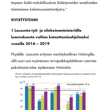
tarpeen lisätä mahdollisuuksia ikääntyneiden asiakkaiden
toimimiseen kokemusasiantuntijoina.”
SIVISTYSTOIMI
1 Lausunto työ- ja elinkeinoministeriölle
luonnoksesta valtion kotouttamisohjelmaksi
vuosille 2016 – 2019
Pöydälle. Lausunto erityisen merkityksellinen Helsingille,
sillä suuri osa myönteisen turvapaikkapäätöksen saavista
pakolaisista tulee sijoittumaan Helsinkiin.