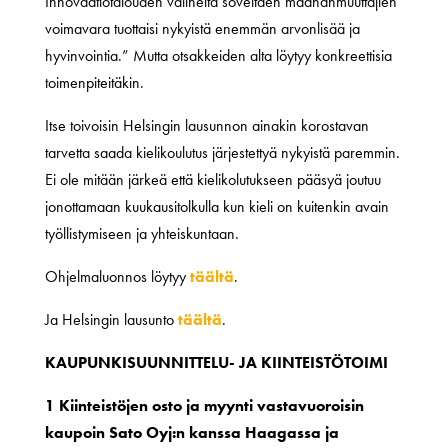
Innovaatiotalouden välineitä soveltaen maahanmuuttajien
voimavara tuottaisi nykyistä enemmän arvonlisää ja
hyvinvointia.” Mutta otsakkeiden alta löytyy konkreettisia
toimenpiteitäkin.
Itse toivoisin Helsingin lausunnon ainakin korostavan
tarvetta saada kielikoulutus järjestettyä nykyistä paremmin.
Ei ole mitään järkeä että kielikolutukseen pääsyä joutuu
jonottamaan kuukausitolkulla kun kieli on kuitenkin avain
työllistymiseen ja yhteiskuntaan.
Ohjelmaluonnos löytyy
täältä
.
Ja Helsingin lausunto
täältä
.
KAUPUNKISUUNNITTELU- JA KIINTEISTÖTOIMI
1 Kiinteistöjen osto ja myynti vastavuoroisin
kaupoin Sato Oyj:n kanssa Haagassa ja