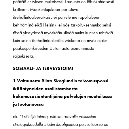
päättää esityksen mukaisesti. Lausunto on lähtökohtaisesti
kriittinen. Maakuntajakoon perustuva
itsehallintoalueratkaisu ei palvele metropolialueen
kehittämistä eikä Helsinki ei näe tarkoituksenmukaiseksi
tässä yhteydessä myöskään siirtää muita kuntien tehtäviä
kuin soten itsehallintoalueille. Mukana on myös ajatus
pääkaupunkiseudun Uuttamaata pienemmästä
rajauksesta.
SOSIAALI- JA TERVEYSTOIMI
1 Valtuutettu Riitta Skoglundin toivomusponsi
ikääntyneiden osallistamisesta
kokemusasiantuntijoina palvelujen muotoilussa
ja tuotannossa
ok.
”Esittelijä toteaa, että seuraavalle valtuuston
strategiakaudelle Stadin ikäohjelmaa päivitettäessä on