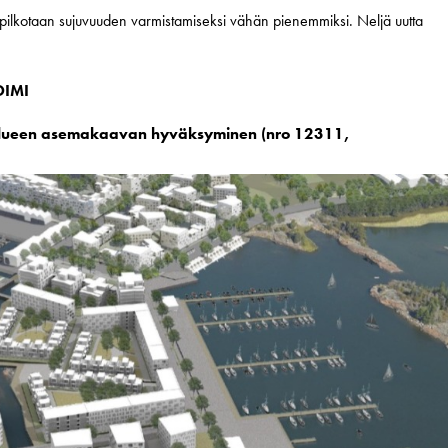
 pilkotaan sujuvuuden varmistamiseksi vähän pienemmiksi. Neljä uutta
OIMI
 alueen asemakaavan hyväksyminen (nro 12311,