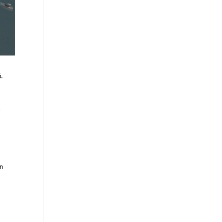
ä.
ä
än