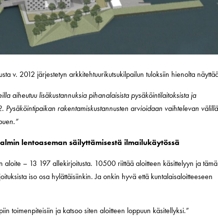
a v. 2012 järjestetyn arkkitehtuurikutsukilpailun tuloksiin hienolta näyttä
illa aiheutuu lisäkustannuksia pihanalaisista pysäköintilaitoksista ja
 Pysäköintipaikan rakentamiskustannusten arvioidaan vaihtelevan välill
puen.”
lmin lentoaseman säilyttämisestä ilmailukäytössä
oite – 13 197 allekirjoitusta. 10500 riittää aloitteen käsittelyyn ja täm
oituksista iso osa hylättäisiinkin. Ja onkin hyvä että kuntalaisaloitteeseen
iin toimenpiteisiin ja katsoo siten aloitteen loppuun käsitellyksi.”