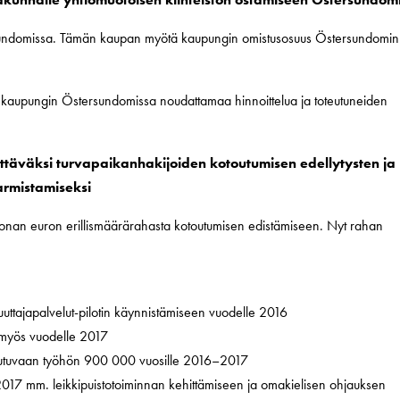
ersundomissa. Tämän kaupan myötä kaupungin omistusosuus Östersundomin
 kaupungin Östersundomissa noudattamaa hinnoittelua ja toteutuneiden
täväksi turvapaikanhakijoiden kotoutumisen edellytysten ja
rmistamiseksi
ljoonan euron erillismäärärahasta kotoutumisen edistämiseen. Nyt rahan
ajapalvelut-pilotin käynnistämiseen vuodelle 2016
 myös vuodelle 2017
kautuvaan työhön 900 000 vuosille 2016–2017
017 mm. leikkipuistotoiminnan kehittämiseen ja omakielisen ohjauksen