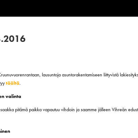
3.2016
unuvuorenrantaan, lausuntoja asuntorakentamiseen liittyvistä lakiesityks
ytyy
täältä
.
n valinta
n saakka pitämä paikka vapautuu vihdoin ja saamme jälleen Vihreän edus
minen