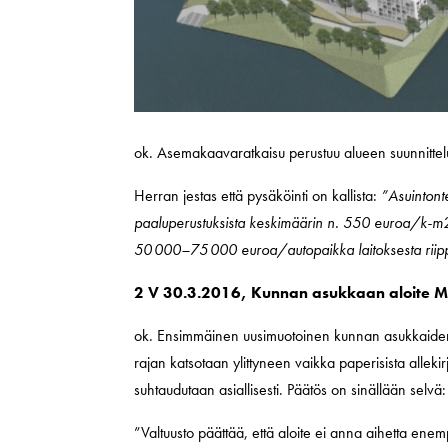
ok. Asemakaavaratkaisu perustuu alueen suunnittelust
Herran jestas että pysäköinti on kallista:
”Asuintonte
paaluperustuksista keskimäärin n. 550 euroa/k-m2.
50 000–75 000 euroa/autopaikka laitoksesta riip
2 V 30.3.2016, Kunnan asukkaan aloite Ma
ok. Ensimmäinen uusimuotoinen kunnan asukkaiden al
rajan katsotaan ylittyneen vaikka paperisista allekirj
suhtaudutaan asiallisesti. Päätös on sinällään selvä:
”Valtuusto päättää, että aloite ei anna aihetta enemp