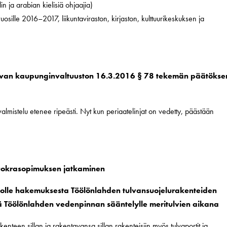
 ja arabian kielisiä ohjaajia)
sille 2016–2017, liikuntaviraston, kirjaston, kulttuurikeskuksen ja
kevan kaupunginvaltuuston 16.3.2016 § 78 tekemän päätökse
almistelu etenee ripeästi. Nyt kun periaatelinjat on vedetty, päästään
vuokrasopimuksen jatkaminen
stolle hakemuksesta Töölönlahden tulvansuojelurakenteiden
ekä Töölönlahden vedenpinnan sääntelylle meritulvien aikana
nteen sillan ja rakentavansa sillan rakenteisiin myös tulvaportit ja