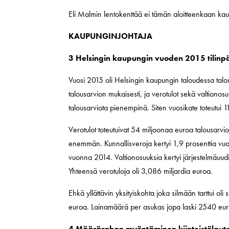
Eli Malmin lentokenttää ei tämän aloitteenkaan kaut
KAUPUNGINJOHTAJA
3 Helsingin kaupungin vuoden 2015 tilin
Vuosi 2015 oli Helsingin kaupungin taloudessa talo
talousarvion mukaisesti, ja verotulot sekä valtion
talousarviota pienempinä. Siten vuosikate toteutui
Verotulot toteutuivat 54 miljoonaa euroa talousarv
enemmän. Kunnallisveroja kertyi 1,9 prosenttia vu
vuonna 2014. Valtionosuuksia kertyi järjestelmäu
Yhteensä verotuloja oli 3,086 miljardia euroa.
Ehkä yllättävin yksityiskohta joka silmään tarttui ol
euroa. Lainamäärä per asukas jopa laski 2540 eu
4 Määrärahan myöntäminen kiinteistölauta