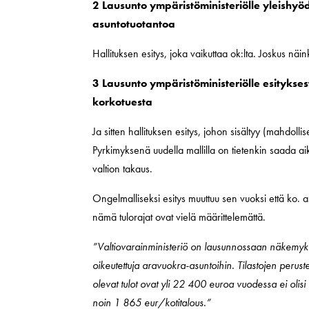
2 Lausunto ympäristöministeriölle yleishy
asuntotuotantoa
Hallituksen esitys, joka vaikuttaa ok:lta. Joskus näin
3 Lausunto ympäristöministeriölle esitykses
korkotuesta
Ja sitten hallituksen esitys, johon sisältyy (mahdoll
Pyrkimyksenä uudella mallilla on tietenkin saada a
valtion takaus.
Ongelmalliseksi esitys muuttuu sen vuoksi että ko. a
nämä tulorajat ovat vielä määrittelemättä.
”Valtiovarainministeriö on lausunnossaan näkemyksen
oikeutettuja aravuokra-asuntoihin. Tilastojen perustee
olevat tulot ovat yli 22 400 euroa vuodessa ei olis
noin 1 865 eur/kotitalous.”