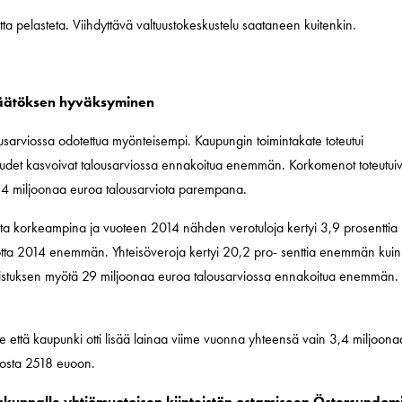
ta pelasteta. Viihdyttävä valtuustokeskustelu saataneen kuitenkin.
päätöksen hyväksyminen
usarviossa odotettua myönteisempi. Kaupungin toimintakate toteutui
osuudet kasvoivat talousarviossa ennakoitua enemmän. Korkomenot toteutui
 114 miljoonaa euroa talousarviota parempana.
iota korkeampina ja vuoteen 2014 nähden verotuloja kertyi 3,9 prosenttia
otta 2014 enemmän. Yhteisöveroja kertyi 20,2 pro- senttia enemmän kuin
udistuksen myötä 29 miljoonaa euroa talousarviossa ennakoitua enemmän.
i se että kaupunki otti lisää lainaa viime vuonna yhteensä vain 3,4 miljoona
rosta 2518 euoon.
kunnalle yhtiömuotoisen kiinteistön ostamiseen Östersundom