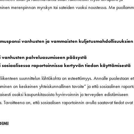
minen merenpinnan myrskyn tai sateiden vuoksi noustessa. Me puollam
vomusponsi vanhusten ja vammaisten kuljetusmahdollisuuksien
si vanhusten palveluasumiseen pääsystä
 sosiaalisessa raportoinnissa kertyvän tiedon käyttämisestä
n liikenteen suunnittelun lähtökohta on esteettömyys. Annalle puolestaan et
nen on keskeinen yhteiskunnallinen tavoite” ja että sosiaalinen raporto
aisesti osaksi kaupunkitasoista hyvinvoinnin ja terveyden edistämiseen
. Tavoitteena on, että sosiaalisen raportoinnin avulla saatavat tiedot ovat
.
OIMI