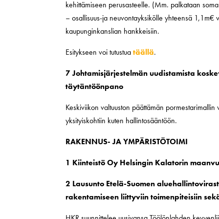
kehittämiseen perusasteelle. (Mm. palkataan somalin
– osallisuus-ja neuvontayksikölle yhteensä 1,1m€ vuo
kaupunginkanslian hankkeisiin.
Esitykseen voi tutustua
täällä
.
7 Johtamisjärjestelmän uudistamista kos
täytäntöönpano
Keskiviikon valtuuston päättämän pormestarimallin v
yksityiskohtiin kuten hallintosääntöön.
RAKENNUS- JA YMPÄRISTÖTOIMI
1 Kiinteistö Oy Helsingin Kalatorin maan
2 Lausunto Etelä-Suomen aluehallintovira
rakentamiseen liittyviin toimenpiteisiin s
HKR suunnittelee uusivansa Töölönlahden kevyenliike