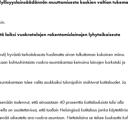
ödyllisyyslainsäädännön muuttamisesta koskien valtion tukem
kin.
tä laiksi vuokratalojen rakentamislainojen lyhytaikaisesta
isesti) hyvästä tarkoituksesta huolimatta aivan tolkuttoman kokoinen miina.
ikaan kohtuuhintaista vuokra-asuntokantaa keinoina lainojen korkotuki ja
suntokantaan tulee valita asukkaiksi tulorajoihin mahtuvat kotitaloudet. Ja
ään todennut, että ainoastaan 40 prosenttia kotitalouksista tulisi olla
lla on osoitettavissa, että tuolloin Helsingissä kotitalous jonka käytettävis
i enää oikeutettu ara-vuokra-asuntoon. Nettotuloina se tekee kuukautta koh