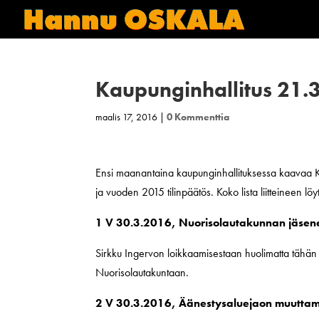
Kaupunginhallitus 21.
maalis 17, 2016
|
0 Kommenttia
Ensi maanantaina kaupunginhallituksessa kaavaa Kru
ja vuoden 2015 tilinpäätös. Koko lista liitteineen lö
1 V 30.3.2016, Nuorisolautakunnan jäsene
Sirkku Ingervon loikkaamisestaan huolimatta tähä
Nuorisolautakuntaan.
2 V 30.3.2016, Äänestysaluejaon muutta