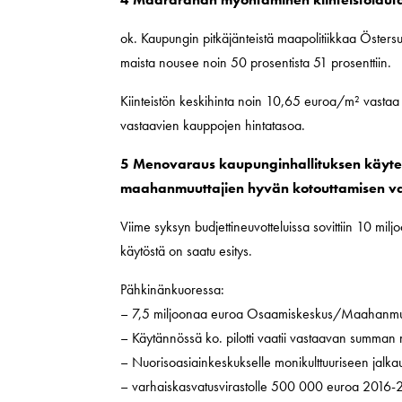
ok. Kaupungin pitkäjänteistä maapolitiikkaa Öst
maista nousee noin 50 prosentista 51 prosenttiin.
Kiinteistön keskihinta noin 10,65 euroa/m² vastaa
vastaavien kauppojen hintatasoa.
5 Menovaraus kaupunginhallituksen käytet
maahanmuuttajien hyvän kotouttamisen va
Viime syksyn budjettineuvotteluissa sovittiin 10 mi
käytöstä on saatu esitys.
Pähkinänkuoressa:
– 7,5 miljoonaa euroa Osaamiskeskus/Maahanmuutt
– Käytännössä ko. pilotti vaatii vastaavan summan
– Nuorisoasiainkeskukselle monikulttuuriseen jal
– varhaiskasvatusvirastolle 500 000 euroa 2016-2