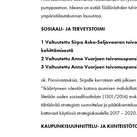
pumppaamon. Ideana on estää Töölönlahden tulvi
ympäristölautakunnan lausuntoa.
SOSIAALI- JA TERVEYSTOIMI
1 Valtuutettu Sirpa Asko-Seljavaaran toi
kehittämisestä
2 Valtuutettu Anna Vuorjoen toivomuspon
3 Valtuutettu Anna Vuorjoen toivomusponsi
ok. Ponsivastauksia. Sirpalle kerrotaan että julkise
”Ikääntyneen väestön kotona asumisen mahdollistami
liitetään uuden sosiaalihuoltolain (1301/2014) muk
tähtäävää strategista suunnittelua ja päätöksentekoa
kattavasti käytössä strategiakaudella 2017 – 2020
KAUPUNKISUUNNITTELU- JA KIINTEISTÖT