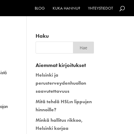
BLOG
KUKA HANNU?
YHTEYSTIEDOT
Haku
Aiemmat kirjoitukset
istä
Helsinki ja
perusterveydenhuollon
saavutettavuus
Mitä tehdä HSL:n lippujen
tajan
hinnoille?
Minkä hallitus rikkoo,
Helsinki korjaa