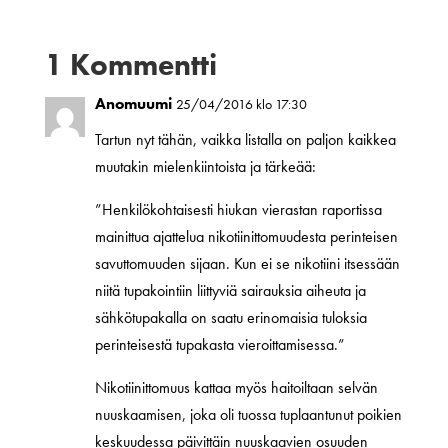
1 Kommentti
Anomuumi
25/04/2016 klo 17:30
Tartun nyt tähän, vaikka listalla on paljon kaikkea
muutakin mielenkiintoista ja tärkeää:
”Henkilökohtaisesti hiukan vierastan raportissa
mainittua ajattelua nikotiinittomuudesta perinteisen
savuttomuuden sijaan. Kun ei se nikotiini itsessään
niitä tupakointiin liittyviä sairauksia aiheuta ja
sähkötupakalla on saatu erinomaisia tuloksia
perinteisestä tupakasta vieroittamisessa.”
Nikotiinittomuus kattaa myös haitoiltaan selvän
nuuskaamisen, joka oli tuossa tuplaantunut poikien
keskuudessa päivittäin nuuskaavien osuuden