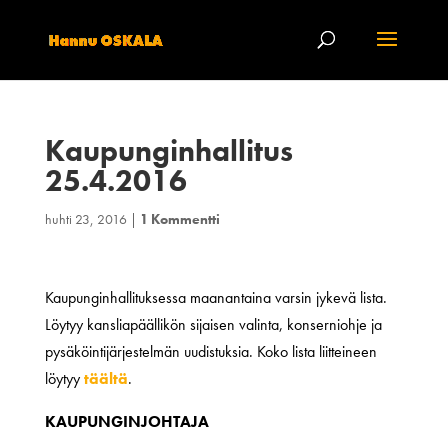
Kaupunginhallitus
25.4.2016
huhti 23, 2016
|
1 Kommentti
Kaupunginhallituksessa maanantaina varsin jykevä lista.
Löytyy kansliapäällikön sijaisen valinta, konserniohje ja
pysäköintijärjestelmän uudistuksia. Koko lista liitteineen
löytyy
täältä
.
KAUPUNGINJOHTAJA