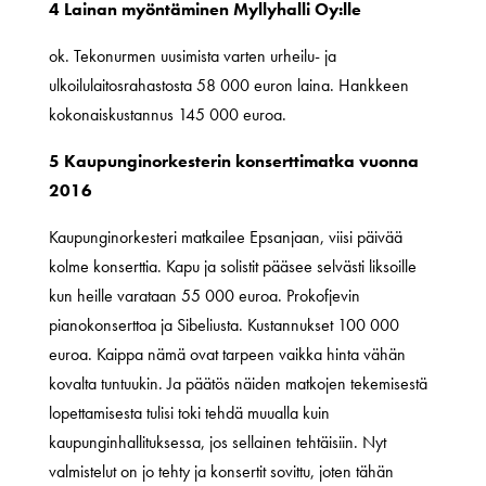
4 Lainan myöntäminen Myllyhalli Oy:lle
ok. Tekonurmen uusimista varten urheilu- ja
ulkoilulaitosrahastosta 58 000 euron laina. Hankkeen
kokonaiskustannus 145 000 euroa.
5 Kaupunginorkesterin konserttimatka vuonna
2016
Kaupunginorkesteri matkailee Epsanjaan, viisi päivää
kolme konserttia. Kapu ja solistit pääsee selvästi liksoille
kun heille varataan 55 000 euroa. Prokofjevin
pianokonserttoa ja Sibeliusta. Kustannukset 100 000
euroa. Kaippa nämä ovat tarpeen vaikka hinta vähän
kovalta tuntuukin. Ja päätös näiden matkojen tekemisestä
lopettamisesta tulisi toki tehdä muualla kuin
kaupunginhallituksessa, jos sellainen tehtäisiin. Nyt
valmistelut on jo tehty ja konsertit sovittu, joten tähän