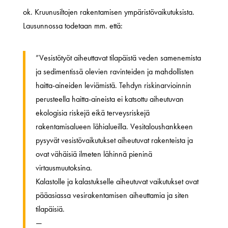
ok. Kruunusiltojen rakentamisen ympäristövaikutuksista.
Lausunnossa todetaan mm. että:
”Vesistötyöt aiheuttavat tilapäistä veden samenemista
ja sedimentissä olevien ravinteiden ja mahdollisten
haitta-aineiden leviämistä. Tehdyn riskinarvioinnin
perusteella haitta-aineista ei katsottu aiheutuvan
ekologisia riskejä eikä terveysriskejä
rakentamisalueen lähialueilla. Vesitaloushankkeen
pysyvät vesistövaikutukset aiheutuvat rakenteista ja
ovat vähäisiä ilmeten lähinnä pieninä
virtausmuutoksina.
Kalastolle ja kalastukselle aiheutuvat vaikutukset ovat
pääasiassa vesirakentamisen aiheuttamia ja siten
tilapäisiä.
—