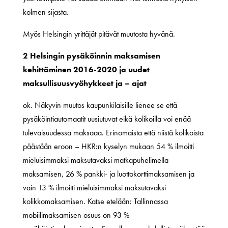
kolmen sijasta.
Myös Helsingin yrittäjät pitävät muutosta hyvänä.
2 Helsingin pysäköinnin maksamisen
kehittäminen 2016-2020 ja uudet
maksullisuusvyöhykkeet ja – ajat
ok. Näkyvin muutos kaupunkilaisille lienee se että
pysäköintiautomaatit uusiutuvat eikä kolikoilla voi enää
tulevaisuudessa maksaaa. Erinomaista että niistä kolikoista
päästään eroon – HKR:n kyselyn mukaan 54 % ilmoitti
mieluisimmaksi maksutavaksi matkapuhelimella
maksamisen, 26 % pankki- ja luottokorttimaksamisen ja
vain 13 % ilmoitti mieluisimmaksi maksutavaksi
kolikkomaksamisen. Katse etelään: Tallinnassa
mobiilimaksamisen osuus on 93 %