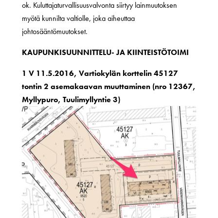
ok. Kuluttajaturvallisuusvalvonta siirtyy lainmuutoksen
myötä kunnilta valtiolle, joka aiheuttaa
johtosääntömuutokset.
KAUPUNKISUUNNITTELU- JA KIINTEISTÖTOIMI
1 V 11.5.2016, Vartiokylän korttelin 45127
tontin 2 asemakaavan muuttaminen (nro 12367,
Myllypuro, Tuulimyllyntie 3)