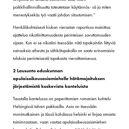
poikkihallinnollisuutta toteutetaan käytännös- sä ja miten
menestyksekäs työ vaatii johdon sitoutumisen.”
Henkilökohtaisesti hiukan vierastan raportissa mainittua
ajattelua nikotiinittomuudesta perinteisen savuttomuuden
sijaan. Kun ei se nikotiini itsessään niitä tupakointiin liittyviä
sairauksia aiheuta ja sähkötupakalla on saatu erinomaisia
tuloksia perinteisestä tupakasta vieroittamisessa.
2 Lausunto eduskunnan
apulaisoikeusasiamiehelle hätämajoituksen
järjestämistä koskevista kanteluista
Taustalla kantelussa on paperittomien romanien kohtelu
Helsingissä talven pakkasilla. Asia on itsessään
monimutkainen ja tässä kohdassa helsinki ei linjaa omasta
toiminnastaan, vaan vastaa apulaisoikeusasiamiehen