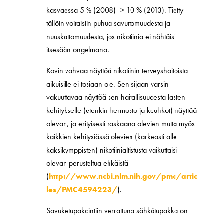
kasvaessa 5 % (2008) -> 10 % (2013). Tietty
tällöin voitaisiin puhua savuttomuudesta ja
nuuskattomuudesta, jos nikotiinia ei nähtäisi
itsesään ongelmana.
Kovin vahvaa näyttöä nikotiinin terveyshaitoista
aikuisille ei tosiaan ole. Sen sijaan varsin
vakuuttavaa näyttöä sen haitallisuudesta lasten
kehitykselle (etenkin hermosto ja keuhkot) näyttää
olevan, ja erityisesti raskaana olevien mutta myös
kaikkien kehitysiässä olevien (karkeasti alle
kaksikymppisten) nikotiinialtistusta vaikuttaisi
olevan perusteltua ehkäistä
(
http://www.ncbi.nlm.nih.gov/pmc/artic
les/PMC4594223/
).
Savuketupakointiin verrattuna sähkötupakka on