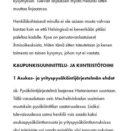
kysymyksiin. Tulevan linjauksen myötä Helsinki sitten
muuttaa linjaaansa.
Henkilökohtaisesti minulla ei ole asiaan muuta vahvaa
kantaa kuin se että Helsingissä ei kenenkään pitäisi
paleltua kadulle. Kyse on perustavanlaatuisesti
ihmisoikeuksista. Miten tämä sitten toteutetaan ja kenen
toimesta on toinen kysymys, johon nyt ei vastata.
KAUPUNKISUUNNITTELU- JA KIINTEISTÖTOIMI
1 Asukas- ja yrityspysäköintijärjestelmän ehdot
ok. Pysäköintijärjestelmä laajenee Hietaniemen suuntaan.
Tällä varaudutaan osin Mechelininkadun uusimisen
muutoksiin pysäköintitilan saatavuudessa. Lisäksi
tulevaisuudessa sama henkilö vois saada kaksi
asukaspysäköintitunnusta ja yrityspysäköintitunnuksissa
yksi toimipiste voi saada enintään viisi tunnusta nykyisen