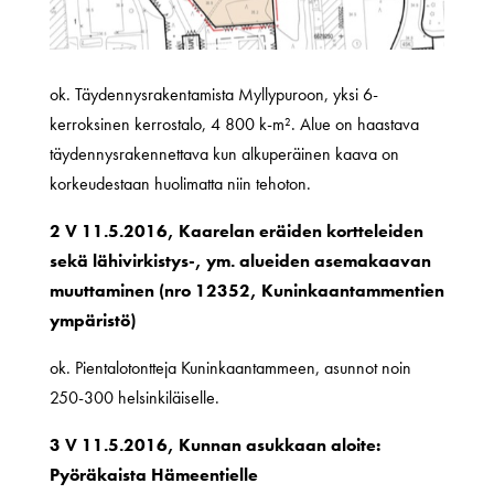
ok. Täydennysrakentamista Myllypuroon, yksi 6-
kerroksinen kerrostalo, 4 800 k-m². Alue on haastava
täydennysrakennettava kun alkuperäinen kaava on
korkeudestaan huolimatta niin tehoton.
2 V 11.5.2016, Kaarelan eräiden kortteleiden
sekä lähivirkistys-, ym. alueiden asemakaavan
muuttaminen (nro 12352, Kuninkaantammentien
ympäristö)
ok. Pientalotontteja Kuninkaantammeen, asunnot noin
250-300 helsinkiläiselle.
3 V 11.5.2016, Kunnan asukkaan aloite:
Pyöräkaista Hämeentielle