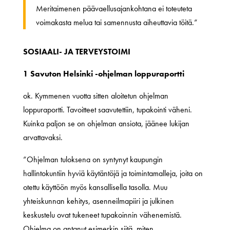
Meritaimenen päävaellusajankohtana ei toteuteta
voimakasta melua tai samennusta aiheuttavia töitä.”
SOSIAALI- JA TERVEYSTOIMI
1 Savuton Helsinki -ohjelman loppuraportti
ok. Kymmenen vuotta sitten aloitetun ohjelman
loppuraportti. Tavoitteet saavutettiin, tupakointi väheni.
Kuinka paljon se on ohjelman ansiota, jäänee lukijan
arvattavaksi.
”Ohjelman tuloksena on syntynyt kaupungin
hallintokuntiin hyviä käytäntöjä ja toimintamalleja, joita on
otettu käyttöön myös kansallisella tasolla. Muu
yhteiskunnan kehitys, asenneilmapiiri ja julkinen
keskustelu ovat tukeneet tupakoinnin vähenemistä.
Ohjelma on antanut esimerkin siitä, miten