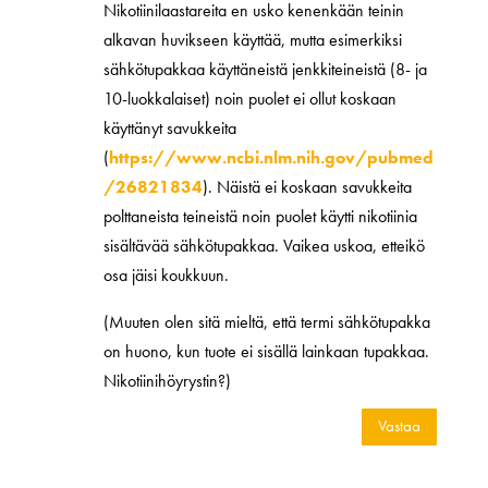
Nikotiinilaastareita en usko kenenkään teinin
alkavan huvikseen käyttää, mutta esimerkiksi
sähkötupakkaa käyttäneistä jenkkiteineistä (8- ja
10-luokkalaiset) noin puolet ei ollut koskaan
käyttänyt savukkeita
(
https://www.ncbi.nlm.nih.gov/pubmed
/26821834
). Näistä ei koskaan savukkeita
polttaneista teineistä noin puolet käytti nikotiinia
sisältävää sähkötupakkaa. Vaikea uskoa, etteikö
osa jäisi koukkuun.
(Muuten olen sitä mieltä, että termi sähkötupakka
on huono, kun tuote ei sisällä lainkaan tupakkaa.
Nikotiinihöyrystin?)
Vastaa