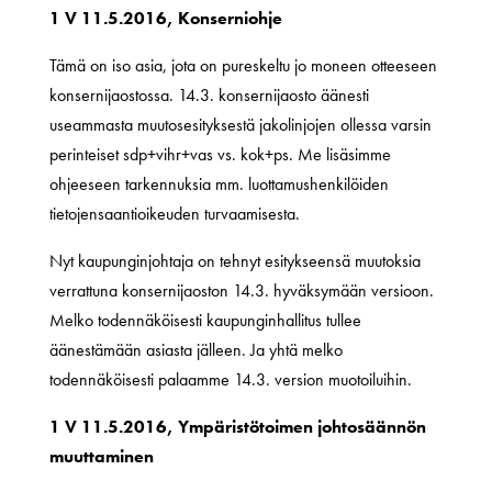
1 V 11.5.2016, Konserniohje
Tämä on iso asia, jota on pureskeltu jo moneen otteeseen
konsernijaostossa. 14.3. konsernijaosto äänesti
useammasta muutosesityksestä jakolinjojen ollessa varsin
perinteiset sdp+vihr+vas vs. kok+ps. Me lisäsimme
ohjeeseen tarkennuksia mm. luottamushenkilöiden
tietojensaantioikeuden turvaamisesta.
Nyt kaupunginjohtaja on tehnyt esitykseensä muutoksia
verrattuna konsernijaoston 14.3. hyväksymään versioon.
Melko todennäköisesti kaupunginhallitus tullee
äänestämään asiasta jälleen. Ja yhtä melko
todennäköisesti palaamme 14.3. version muotoiluihin.
1 V 11.5.2016, Ympäristötoimen johtosäännön
muuttaminen