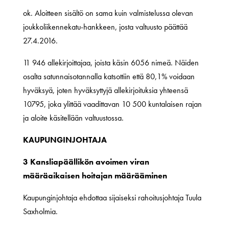
ok. Aloitteen sisältö on sama kuin valmistelussa olevan
joukkoliikennekatu-hankkeen, josta valtuusto päättää
27.4.2016.
11 946 allekirjoittajaa, joista käsin 6056 nimeä. Näiden
osalta satunnaisotannalla katsottiin että 80,1% voidaan
hyväksyä, joten hyväksyttyjä allekirjoituksia yhteensä
10795, joka ylittää vaadittavan 10 500 kuntalaisen rajan
ja aloite käsitellään valtuustossa.
KAUPUNGINJOHTAJA
3 Kansliapäällikön avoimen viran
määräaikaisen hoitajan määrääminen
Kaupunginjohtaja ehdottaa sijaiseksi rahoitusjohtaja Tuula
Saxholmia.