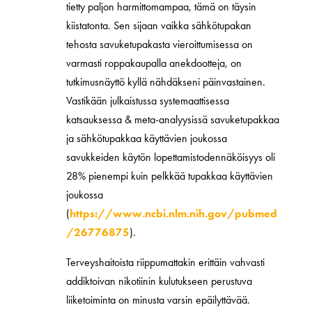
tietty paljon harmittomampaa, tämä on täysin
kiistatonta. Sen sijaan vaikka sähkötupakan
tehosta savuketupakasta vieroittumisessa on
varmasti roppakaupalla anekdootteja, on
tutkimusnäyttö kyllä nähdäkseni päinvastainen.
Vastikään julkaistussa systemaattisessa
katsauksessa & meta-analyysissä savuketupakkaa
ja sähkötupakkaa käyttävien joukossa
savukkeiden käytön lopettamistodennäköisyys oli
28% pienempi kuin pelkkää tupakkaa käyttävien
joukossa
(
https://www.ncbi.nlm.nih.gov/pubmed
/26776875
).
Terveyshaitoista riippumattakin erittäin vahvasti
addiktoivan nikotiinin kulutukseen perustuva
liiketoiminta on minusta varsin epäilyttävää.