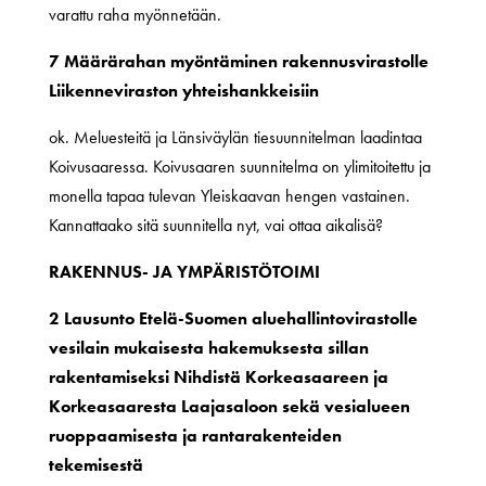
varattu raha myönnetään.
7 Määrärahan myöntäminen rakennusvirastolle
Liikenneviraston yhteishankkeisiin
ok. Meluesteitä ja Länsiväylän tiesuunnitelman laadintaa
Koivusaaressa. Koivusaaren suunnitelma on ylimitoitettu ja
monella tapaa tulevan Yleiskaavan hengen vastainen.
Kannattaako sitä suunnitella nyt, vai ottaa aikalisä?
RAKENNUS- JA YMPÄRISTÖTOIMI
2 Lausunto Etelä-Suomen aluehallintovirastolle
vesilain mukaisesta hakemuksesta sillan
rakentamiseksi Nihdistä Korkeasaareen ja
Korkeasaaresta Laajasaloon sekä vesialueen
ruoppaamisesta ja rantarakenteiden
tekemisestä