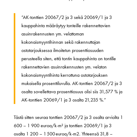
”AK-tonttien 20067/2 ja 3 sekä 20069/1 ja 3
kauppahinta määräytyy tonteille rakennettavien
asuinrakennusten ym. velattoman
kokonaismyyntihinnan sekä rakennuttajan
ostotarjouksessa ilmoitetun prosenttiosuuden
perusteella siten, että tontin kauppahinta on tontille
rakennettavien asuinrakennusten ym. velaton
kokonaismyyntihinta kerrottuna ostotarjouksen
mukaisella prosenttiluvulla. AK-tonttien 20067/2 ja 3
osalta sovellettava prosenttiosuus olisi siis 31,577 % ja
AK-tonttien 20069/1 ja 3 osalta 21,235 %.”
Tästä sitten seuraa tonttien 20067/2 ja 3 osalta arviolta 1
600 – 1 900 euroa/k-m² ja tonttien 20069/1 ja 3
osalta 1 200 – 1 500 euroa/k-m2. Yhteensä 31,8 –