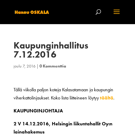
Kaupunginhallitus
7.12.2016
joulu 7, 2016
|
0 Kommenttia
Tällä viikolla paljon koteja Kalasatamaan ja kaupungin
viherkattolinjaukset. Koko lista liitteineen löytyy
täältä
.
KAUPUNGINJOHTAJA
2 V 14.12.2016, Helsingin liikuntahallit Oy:n
lainahakemus