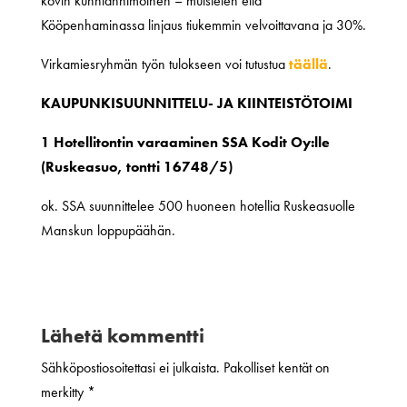
kovin kunnianhimoinen – muistelen että
Kööpenhaminassa linjaus tiukemmin velvoittavana ja 30%.
Virkamiesryhmän työn tulokseen voi tutustua
täällä
.
KAUPUNKISUUNNITTELU- JA KIINTEISTÖTOIMI
1 Hotellitontin varaaminen SSA Kodit Oy:lle
(Ruskeasuo, tontti 16748/5)
ok. SSA suunnittelee 500 huoneen hotellia Ruskeasuolle
Manskun loppupäähän.
Lähetä kommentti
Sähköpostiosoitettasi ei julkaista.
Pakolliset kentät on
merkitty
*