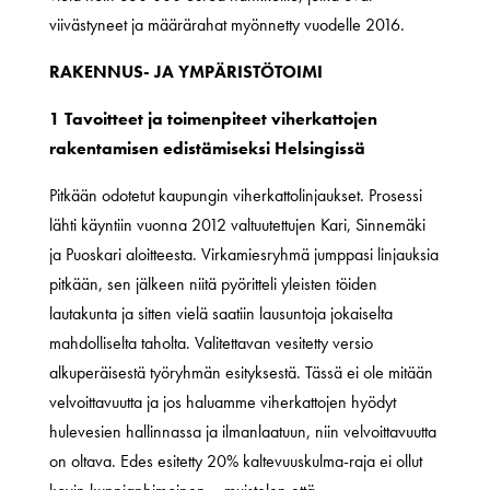
viivästyneet ja määrärahat myönnetty vuodelle 2016.
RAKENNUS- JA YMPÄRISTÖTOIMI
1 Tavoitteet ja toimenpiteet viherkattojen
rakentamisen edistämiseksi Helsingissä
Pitkään odotetut kaupungin viherkattolinjaukset. Prosessi
lähti käyntiin vuonna 2012 valtuutettujen Kari, Sinnemäki
ja Puoskari aloitteesta. Virkamiesryhmä jumppasi linjauksia
pitkään, sen jälkeen niitä pyöritteli yleisten töiden
lautakunta ja sitten vielä saatiin lausuntoja jokaiselta
mahdolliselta taholta. Valitettavan vesitetty versio
alkuperäisestä työryhmän esityksestä. Tässä ei ole mitään
velvoittavuutta ja jos haluamme viherkattojen hyödyt
hulevesien hallinnassa ja ilmanlaatuun, niin velvoittavuutta
on oltava. Edes esitetty 20% kaltevuuskulma-raja ei ollut