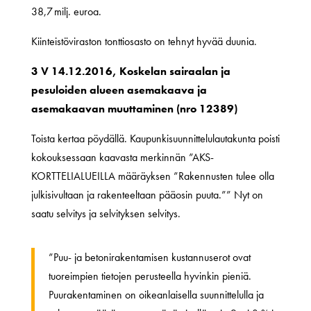
38,7 milj. euroa.
Kiinteistöviraston tonttiosasto on tehnyt hyvää duunia.
3 V 14.12.2016, Koskelan sairaalan ja
pesuloiden alueen asemakaava ja
asemakaavan muuttaminen (nro 12389)
Toista kertaa pöydällä. Kaupunkisuunnittelulautakunta poisti
kokouksessaan kaavasta merkinnän ”AKS-
KORTTELIALUEILLA määräyksen ”Rakennusten tulee olla
julkisivultaan ja rakenteeltaan pääosin puuta.”” Nyt on
saatu selvitys ja selvityksen selvitys.
”Puu- ja betonirakentamisen kustannuserot ovat
tuoreimpien tietojen perusteella hyvinkin pieniä.
Puurakentaminen on oikeanlaisella suunnittelulla ja