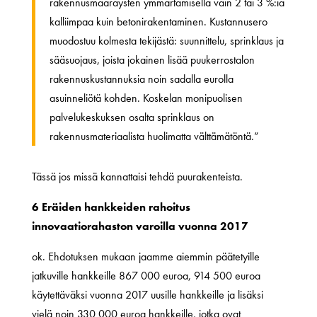
rakennusmääräysten ymmärtämisellä vain 2 tai 3 %:ia
kalliimpaa kuin betonirakentaminen. Kustannusero
muodostuu kolmesta tekijästä: suunnittelu, sprinklaus ja
sääsuojaus, joista jokainen lisää puukerrostalon
rakennuskustannuksia noin sadalla eurolla
asuinneliötä kohden. Koskelan monipuolisen
palvelukeskuksen osalta sprinklaus on
rakennusmateriaalista huolimatta välttämätöntä.”
Tässä jos missä kannattaisi tehdä puurakenteista.
6 Eräiden hankkeiden rahoitus
innovaatiorahaston varoilla vuonna 2017
ok. Ehdotuksen mukaan jaamme aiemmin päätetyille
jatkuville hankkeille 867 000 euroa, 914 500 euroa
käytettäväksi vuonna 2017 uusille hankkeille ja lisäksi
vielä noin 330 000 euroa hankkeille, jotka ovat