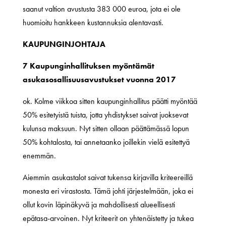
saanut valtion avustusta 383 000 euroa, jota ei ole
huomioitu hankkeen kustannuksia alentavasti.
KAUPUNGINJOHTAJA
7 Kaupunginhallituksen myöntämät
asukasosallisuusavustukset vuonna 2017
ok. Kolme viikkoa sitten kaupunginhallitus päätti myöntää
50% esitetyistä tuista, jotta yhdistykset saivat juoksevat
kulunsa maksuun. Nyt sitten ollaan päättämässä lopun
50% kohtalosta, tai annetaanko joillekin vielä esitettyä
enemmän.
Aiemmin asukastalot saivat tukensa kirjavilla kriteereillä
monesta eri virastosta. Tämä johti järjestelmään, joka ei
ollut kovin läpinäkyvä ja mahdollisesti alueellisesti
epätasa-arvoinen. Nyt kriteerit on yhtenäistetty ja tukea