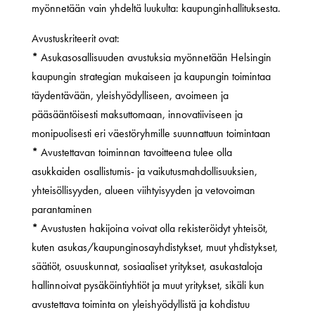
myönnetään vain yhdeltä luukulta: kaupunginhallituksesta.
Avustuskriteerit ovat:
*
Asukasosallisuuden avustuksia myönnetään Helsingin
kaupungin strategian mukaiseen ja kaupungin toimintaa
täydentävään, yleishyödylliseen, avoimeen ja
pääsääntöisesti maksuttomaan, innovatiiviseen ja
monipuolisesti eri väestöryhmille suunnattuun toimintaan
*
Avustettavan toiminnan tavoitteena tulee olla
asukkaiden osallistumis- ja vaikutusmahdollisuuksien,
yhteisöllisyyden, alueen viihtyisyyden ja vetovoiman
parantaminen
*
Avustusten hakijoina voivat olla rekisteröidyt yhteisöt,
kuten asukas/kaupunginosayhdistykset, muut yhdistykset,
säätiöt, osuuskunnat, sosiaaliset yritykset, asukastaloja
hallinnoivat pysäköintiyhtiöt ja muut yritykset, sikäli kun
avustettava toiminta on yleishyödyllistä ja kohdistuu