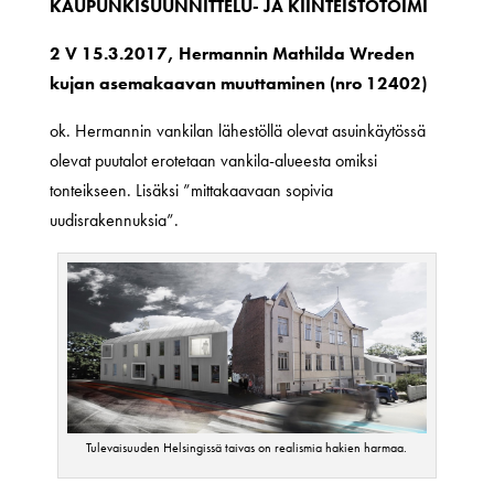
KAUPUNKISUUNNITTELU- JA KIINTEISTÖTOIMI
2 V 15.3.2017, Hermannin Mathilda Wreden
kujan asemakaavan muuttaminen (nro 12402)
ok. Hermannin vankilan lähestöllä olevat asuinkäytössä
olevat puutalot erotetaan vankila-alueesta omiksi
tonteikseen. Lisäksi ”mittakaavaan sopivia
uudisrakennuksia”.
Tulevaisuuden Helsingissä taivas on realismia hakien harmaa.