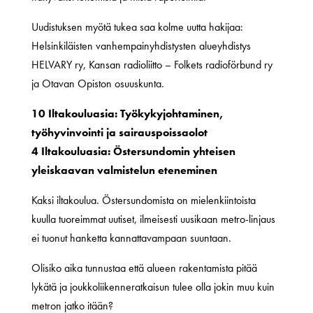
Uudistuksen myötä tukea saa kolme uutta hakijaa:
Helsinkiläisten vanhempainyhdistysten alueyhdistys
HELVARY ry, Kansan radioliitto – Folkets radioförbund ry
ja Otavan Opiston osuuskunta.
10 Iltakouluasia: Työkykyjohtaminen,
työhyvinvointi ja sairauspoissaolot
4 Iltakouluasia: Östersundomin yhteisen
yleiskaavan valmistelun eteneminen
Kaksi iltakoulua. Östersundomista on mielenkiintoista
kuulla tuoreimmat uutiset, ilmeisesti uusikaan metro-linjaus
ei tuonut hanketta kannattavampaan suuntaan.
Olisiko aika tunnustaa että alueen rakentamista pitää
lykätä ja joukkoliikenneratkaisun tulee olla jokin muu kuin
metron jatko itään?