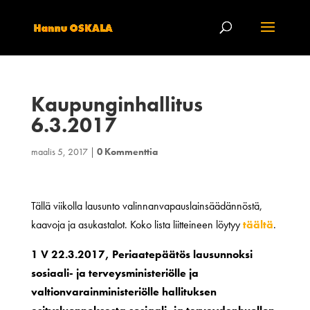
Kaupunginhallitus
6.3.2017
maalis 5, 2017
|
0 Kommenttia
Tällä viikolla lausunto valinnanvapauslainsäädännöstä,
kaavoja ja asukastalot. Koko lista liitteineen löytyy
täältä
.
1 V 22.3.2017, Periaatepäätös lausunnoksi
sosiaali- ja terveysministeriölle ja
valtionvarainministeriölle hallituksen