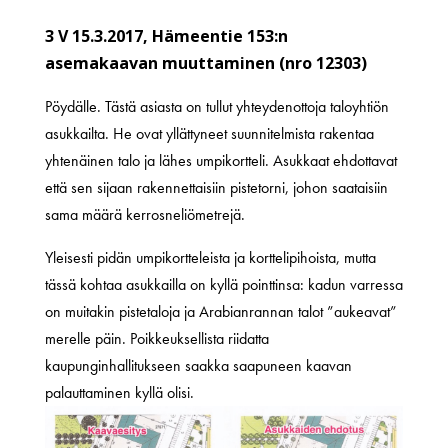
3 V 15.3.2017, Hämeentie 153:n
asemakaavan muuttaminen (nro 12303)
Pöydälle. Tästä asiasta on tullut yhteydenottoja taloyhtiön
asukkailta. He ovat yllättyneet suunnitelmista rakentaa
yhtenäinen talo ja lähes umpikortteli. Asukkaat ehdottavat
että sen sijaan rakennettaisiin pistetorni, johon saataisiin
sama määrä kerrosneliömetrejä.
Yleisesti pidän umpikortteleista ja korttelipihoista, mutta
tässä kohtaa asukkailla on kyllä pointtinsa: kadun varressa
on muitakin pistetaloja ja Arabianrannan talot ”aukeavat”
merelle päin. Poikkeuksellista riidatta
kaupunginhallitukseen saakka saapuneen kaavan
palauttaminen kyllä olisi.