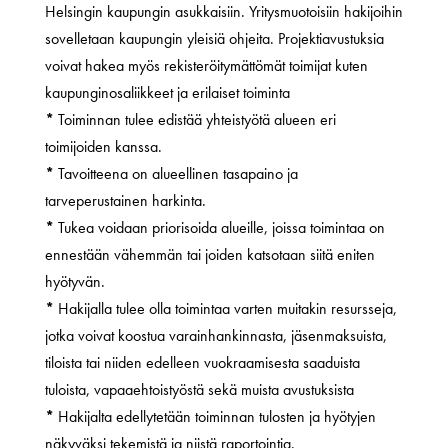
Helsingin kaupungin asukkaisiin. Yritysmuotoisiin hakijoihin
sovelletaan kaupungin yleisiä ohjeita. Projektiavustuksia
voivat hakea myös rekisteröitymättömät toimijat kuten
kaupunginosaliikkeet ja erilaiset toiminta
*
Toiminnan tulee edistää yhteistyötä alueen eri
toimijoiden kanssa.
*
Tavoitteena on alueellinen tasapaino ja
tarveperustainen harkinta.
*
Tukea voidaan priorisoida alueille, joissa toimintaa on
ennestään vähemmän tai joiden katsotaan siitä eniten
hyötyvän.
*
Hakijalla tulee olla toimintaa varten muitakin resursseja,
jotka voivat koostua varainhankinnasta, jäsenmaksuista,
tiloista tai niiden edelleen vuokraamisesta saaduista
tuloista, vapaaehtoistyöstä sekä muista avustuksista
*
Hakijalta edellytetään toiminnan tulosten ja hyötyjen
näkyväksi tekemistä ja niistä raportointia.