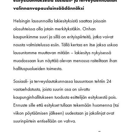
esitysluonnoksesta sosiaali- ja terveydenhuollon
valinnanvapauslainsäädännöksi
Helsingin lausunnoilla lakiesityksistä saattaa joissain
olosuhteissa olla jotain merkitykstäkin. Onhan
kaupunkimme suuri ja sillä on erityispiirteitä, jotka voivat
nousta valmistelussa esiin. Tällä kertaa en itse jaksa uskoa
lausuntomme muuttavan mitään – lakiesitys nykyisessä
muodossaan kun näyttää olevan menossa raiteiltaan ihan
hallituspuolueiden toimesta.
Sosiaali- ja terveyslautakunnassa lausuntoon tehtiin 24
vastaehdotusta, joista suurin osa on siivottu
kaupunginhallitukseen tuodusta esittelijän esityksestä pois.
Ennuste sille että esitykset tullaan tekemään huomenna (tai
viikon pöytäämisen jälkeen) uudestaan ja jakolinjat ovat
suurinpiirtein entisellään on vahva.