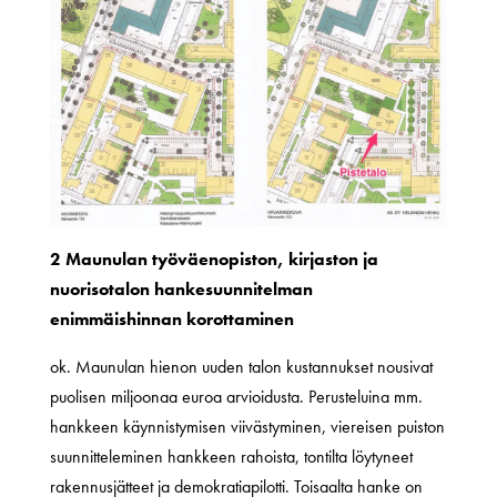
2 Maunulan työväenopiston, kirjaston ja
nuorisotalon hankesuunnitelman
enimmäishinnan korottaminen
ok. Maunulan hienon uuden talon kustannukset nousivat
puolisen miljoonaa euroa arvioidusta. Perusteluina mm.
hankkeen käynnistymisen viivästyminen, viereisen puiston
suunnitteleminen hankkeen rahoista, tontilta löytyneet
rakennusjätteet ja demokratiapilotti. Toisaalta hanke on