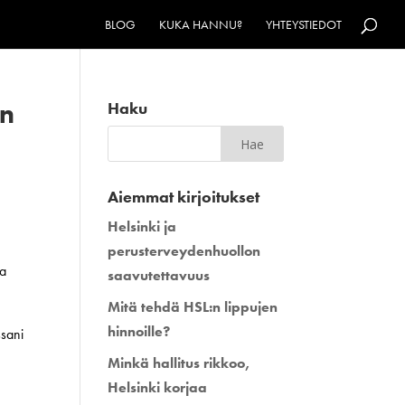
BLOG
KUKA HANNU?
YHTEYSTIEDOT
in
Haku
Aiemmat kirjoitukset
Helsinki ja
perusterveydenhuollon
sa
saavutettavuus
Mitä tehdä HSL:n lippujen
hinnoille?
ssani
Minkä hallitus rikkoo,
Helsinki korjaa