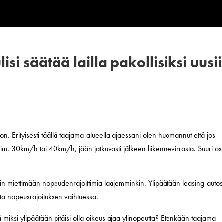
si säätää lailla pakollisiksi uusi
on. Erityisesti täällä taajama-alueella ajaessani olen huomannut että jos
sim. 30km/h tai 40km/h, jään jatkuvasti jälkeen liikennevirrasta. Suuri o
in miettimään nopeudenrajoittimia laajemminkin. Ylipäätään leasing-auto
inta nopeusrajoituksen vaihtuessa.
ä miksi ylipäätään pitäisi olla oikeus ajaa ylinopeutta? Etenkään taajama-