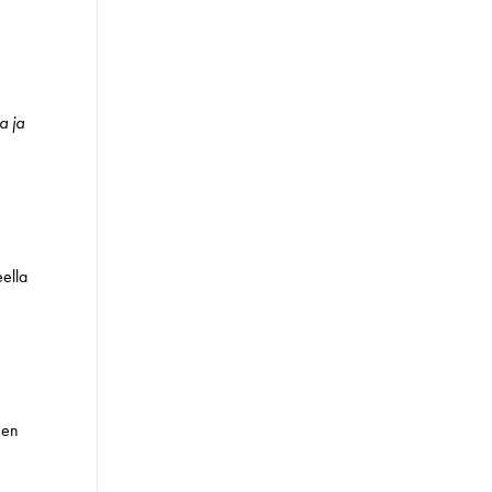
a ja
eella
een