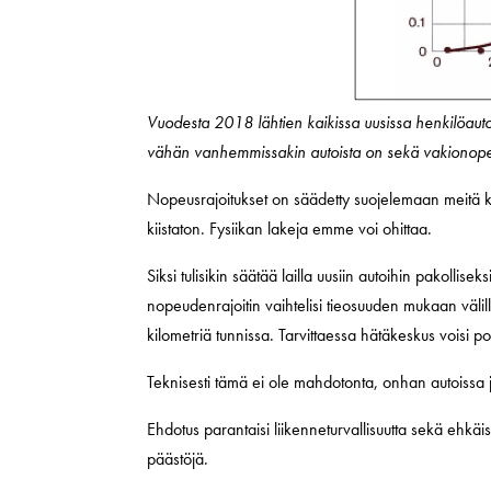
Vuodesta 2018 lähtien kaikissa uusissa henkilöautoi
vähän vanhemmissakin autoista on sekä vakionope
Nopeusrajoitukset on säädetty suojelemaan meitä kai
kiistaton. Fysiikan lakeja emme voi ohittaa.
Siksi tulisikin säätää lailla uusiin autoihin pakoll
nopeudenrajoitin vaihtelisi tieosuuden mukaan väli
kilometriä tunnissa. Tarvittaessa hätäkeskus voisi poi
Teknisesti tämä ei ole mahdotonta, onhan autoissa 
Ehdotus parantaisi liikenneturvallisuutta sekä ehkä
päästöjä.