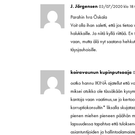
J. Jörgensen
03/07/2020 klo 18
Parahin hra Öskala
Voit olla ihan saletti, että jos tie
halukkaille. Ja niitä kyllä riittää.
vaan, mutta älä nyt saatana hehku
täysjauhoisille.
koiravaunun kupinputsaaja
ootko hannu IKINÄ ajatellut että vo
miksei otsikko ole tässäkään kysy
kantoja vaan vaatimus,se jo kerto
korruptiokonsultin* liksalla skujata
pienen miehen pieneen päähän ma
lapsuudessa tapahtua että tuloksena
asiantuntijoiden ja hallintoalamaiste