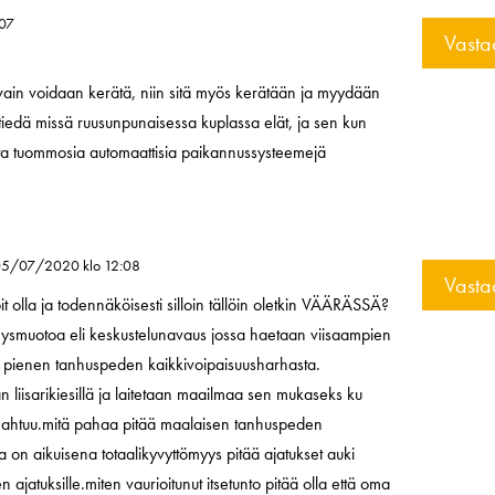
:07
Vasta
toa vain voidaan kerätä, niin sitä myös kerätään ja myydään
 En tiedä missä ruusunpunaisessa kuplassa elät, ja sen kun
ta tuommosia automaattisia paikannussysteemejä
05/07/2020 klo 12:08
Vasta
it olla ja todennäköisesti silloin tällöin oletkin VÄÄRÄSSÄ?
mysmuotoa eli keskustelunavaus jossa haetaan viisaampien
o pienen tanhuspeden kaikkivoipaisuusharhasta.
an liisarikiesillä ja laitetaan maailmaa sen mukaseks ku
htuu.mitä pahaa pitää maalaisen tanhuspeden
 on aikuisena totaalikyvyttömyys pitää ajatukset auki
n ajatuksille.miten vaurioitunut itsetunto pitää olla että oma