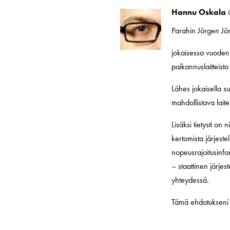
Hannu Oskala
Parahin Jörgen Jö
jokaisessa vuoden
paikannuslaitteisto
Lähes jokaisella s
mahdollistava laite
Lisäksi tietysti on
kertomista järjeste
nopeusrajoitusinfo
– staattinen järje
yhteydessä.
Tämä ehdotukseni ei