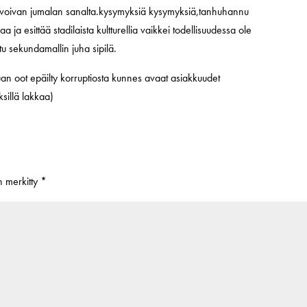
kivoivan jumalan sanalta.kysymyksiä kysymyksiä,tanhuhannu
aa ja esittää stadilaista kultturellia vaikkei todellisuudessa ole
ttu sekundamallin juha sipilä.
uan oot epäilty korruptiosta kunnes avaat asiakkuudet
ksillä lakkaa)
on merkitty
*