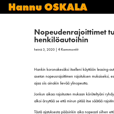
Nopeudenrajoittimet tuli
henkilöautoihin
heinä 3, 2020
|
4 Kommentit
Hankin koronakesäksi itselleni käyttöön leasing-aut
asetan nopeusrajoittimen rajoituksen mukaiseksi, e
ajaa siis ainakin lievää ylinopeutta.
Jonkun aikaa rajoitusten mukaan köröteltyäni ryhdy
alkoi ärsyttää se että minun pitää itse säätää rajoit
Tästä ajatuksesta pääsinkin aika nopeasti siihen ett