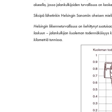
alueella, jossa jalankulkijoiden turvallisuus on keske
Siksipä lähetinkin Helsingin Sanomiin oheisen mielip
Helsingin liikenneturvallisuus on kehittynyt suotui
laskuun – jalankulkijan kuoleman todennäköisyys k
kilometriä tunnissa.