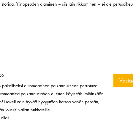
 historiaa. Ylinopeuden ajaminen – siis lain rikkominen – ei ole perusoikeu
:55
Vasta
oihin pakolliseksi automaattinen paikannukseen perustuva
automaattista paikannustahan ei sitten käytettäisi mihinkään
! Isoveli vain hyvää hyvyyttään katsoo vähän perään,
n joutuisi vallan hukkateille.
 olla?