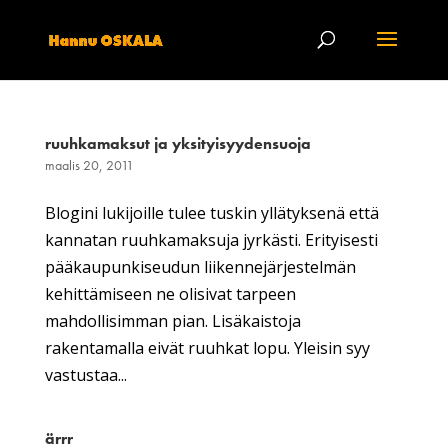
ruuhkamaksut ja yksityisyydensuoja
maalis 20, 2011
Blogini lukijoille tulee tuskin yllätyksenä että
kannatan ruuhkamaksuja jyrkästi. Erityisesti
pääkaupunkiseudun liikennejärjestelmän
kehittämiseen ne olisivat tarpeen
mahdollisimman pian. Lisäkaistoja
rakentamalla eivät ruuhkat lopu. Yleisin syy
vastustaa...
ärrr