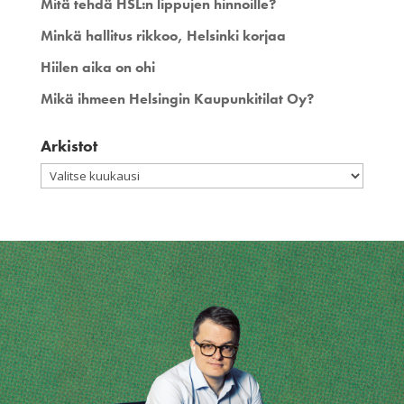
Mitä tehdä HSL:n lippujen hinnoille?
Minkä hallitus rikkoo, Helsinki korjaa
Hiilen aika on ohi
Mikä ihmeen Helsingin Kaupunkitilat Oy?
Arkistot
Arkistot