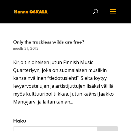
Only the trackless wilds are free?
maalis 21, 2012
Kirjoitin oheisen jutun Finnish Music
Quarterlyyn, joka on suomalaisen musiikin
kansainvälinen ”tiedotuslehti”. Sieltä löytyy
levyarvostelujen ja artistijuttujen lisäksi välillä
myös kulttuuripolitiikkaa. Jutun käänsi Jaakko
Mäntyjärvi ja laitan tämän...
Haku