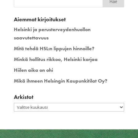
Aiemmat kirjoitukset
Helsinki ja perusterveydenhuollon
saavutettavuus
Mitä tehdä HSL:n lippujen hinnoille?
Minkä hallitus rikkoo, Helsinki korjaa
Hiilen aika on ohi
Mikä ihmeen Helsingin Kaupunkitilat Oy?
Arkistot
Arkistot