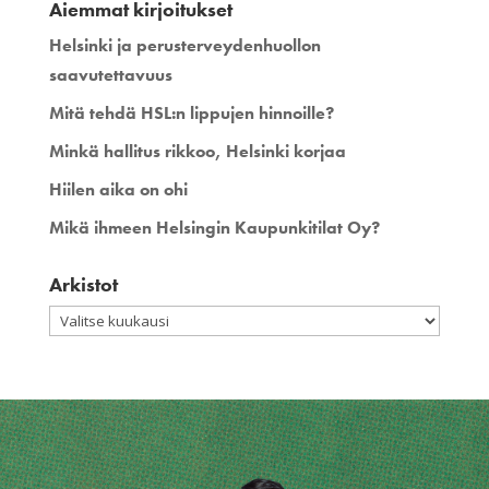
Aiemmat kirjoitukset
Helsinki ja perusterveydenhuollon
saavutettavuus
Mitä tehdä HSL:n lippujen hinnoille?
Minkä hallitus rikkoo, Helsinki korjaa
Hiilen aika on ohi
Mikä ihmeen Helsingin Kaupunkitilat Oy?
Arkistot
Arkistot