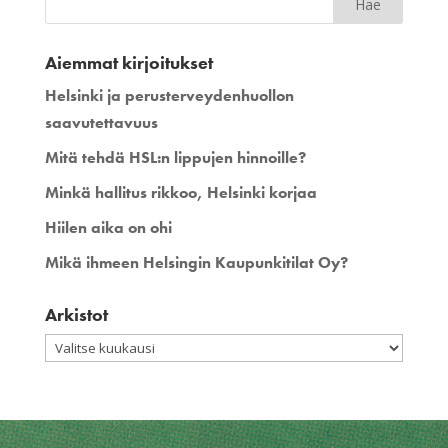
Aiemmat kirjoitukset
Helsinki ja perusterveydenhuollon
saavutettavuus
Mitä tehdä HSL:n lippujen hinnoille?
Minkä hallitus rikkoo, Helsinki korjaa
Hiilen aika on ohi
Mikä ihmeen Helsingin Kaupunkitilat Oy?
Arkistot
Arkistot