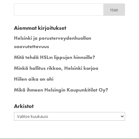
Aiemmat kirjoitukset
Helsinki ja perusterveydenhuollon
saavutettavuus
Mitä tehdä HSL:n lippujen hinnoille?
Minkä hallitus rikkoo, Helsinki korjaa
Hiilen aika on ohi
Mikä ihmeen Helsingin Kaupunkitilat Oy?
Arkistot
Arkistot