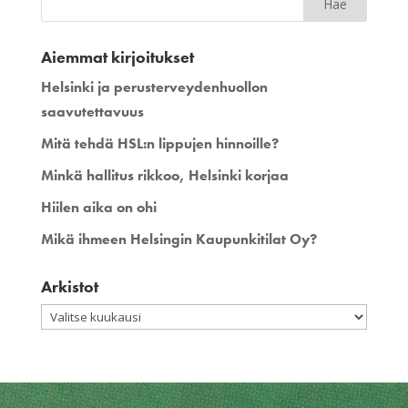
Aiemmat kirjoitukset
Helsinki ja perusterveydenhuollon
saavutettavuus
Mitä tehdä HSL:n lippujen hinnoille?
Minkä hallitus rikkoo, Helsinki korjaa
Hiilen aika on ohi
Mikä ihmeen Helsingin Kaupunkitilat Oy?
Arkistot
Arkistot