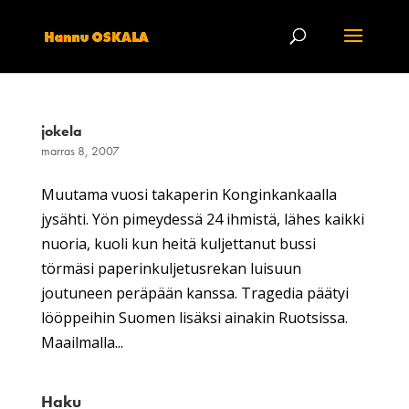
jokela
marras 8, 2007
Muutama vuosi takaperin Konginkankaalla
jysähti. Yön pimeydessä 24 ihmistä, lähes kaikki
nuoria, kuoli kun heitä kuljettanut bussi
törmäsi paperinkuljetusrekan luisuun
joutuneen peräpään kanssa. Tragedia päätyi
lööppeihin Suomen lisäksi ainakin Ruotsissa.
Maailmalla...
Haku