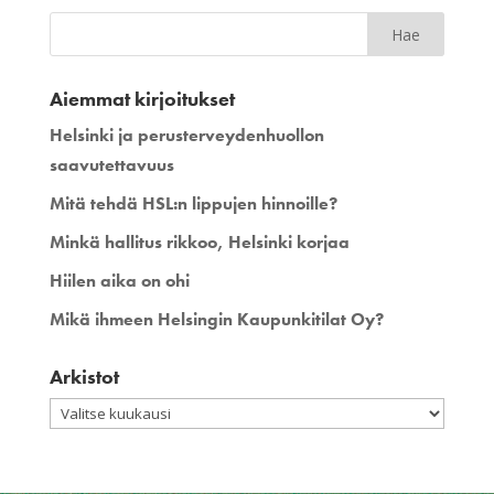
Aiemmat kirjoitukset
Helsinki ja perusterveydenhuollon
saavutettavuus
Mitä tehdä HSL:n lippujen hinnoille?
Minkä hallitus rikkoo, Helsinki korjaa
Hiilen aika on ohi
Mikä ihmeen Helsingin Kaupunkitilat Oy?
Arkistot
Arkistot