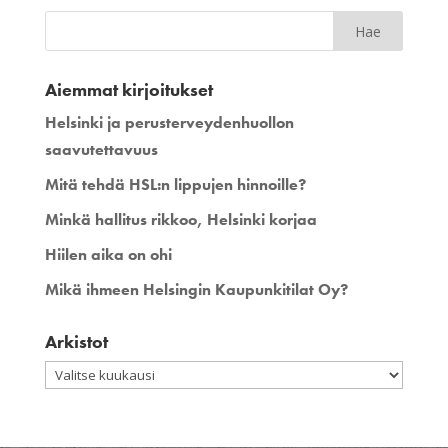
Aiemmat kirjoitukset
Helsinki ja perusterveydenhuollon
saavutettavuus
Mitä tehdä HSL:n lippujen hinnoille?
Minkä hallitus rikkoo, Helsinki korjaa
Hiilen aika on ohi
Mikä ihmeen Helsingin Kaupunkitilat Oy?
Arkistot
Arkistot