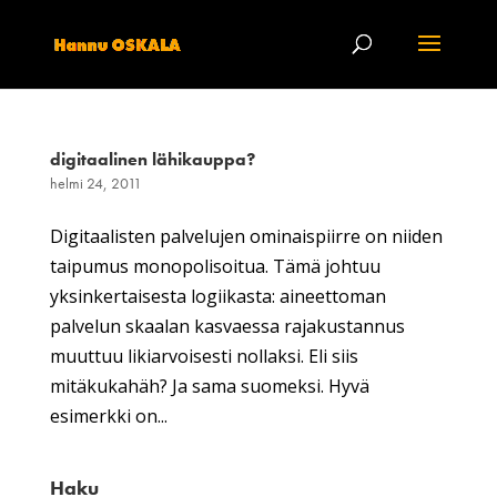
digitaalinen lähikauppa?
helmi 24, 2011
Digitaalisten palvelujen ominaispiirre on niiden
taipumus monopolisoitua. Tämä johtuu
yksinkertaisesta logiikasta: aineettoman
palvelun skaalan kasvaessa rajakustannus
muuttuu likiarvoisesti nollaksi. Eli siis
mitäkukahäh? Ja sama suomeksi. Hyvä
esimerkki on...
Haku