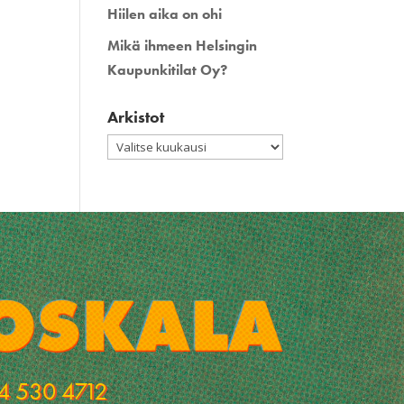
Hiilen aika on ohi
Mikä ihmeen Helsingin
Kaupunkitilat Oy?
Arkistot
Arkistot
4 530 4712