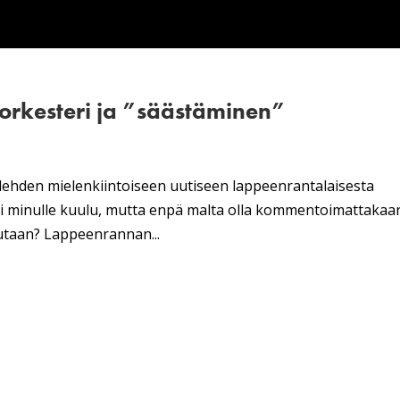
rkesteri ja ”säästäminen”
-lehden mielenkiintoiseen uutiseen lappeenrantalaisesta
tysti minulle kuulu, mutta enpä malta olla kommentoimattakaa
hutaan? Lappeenrannan...