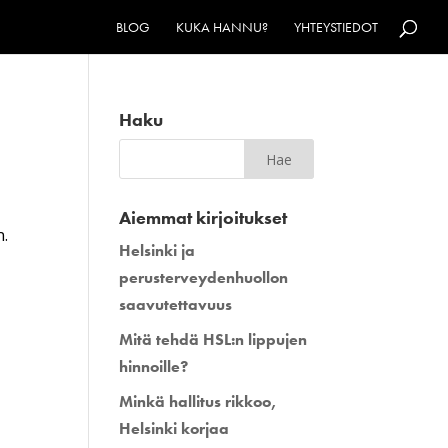
BLOG
KUKA HANNU?
YHTEYSTIEDOT
Haku
Aiemmat kirjoitukset
n.
Helsinki ja
perusterveydenhuollon
saavutettavuus
Mitä tehdä HSL:n lippujen
hinnoille?
Minkä hallitus rikkoo,
Helsinki korjaa