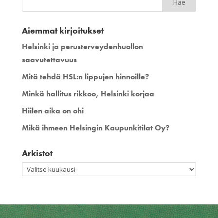
Aiemmat kirjoitukset
Helsinki ja perusterveydenhuollon
saavutettavuus
Mitä tehdä HSL:n lippujen hinnoille?
Minkä hallitus rikkoo, Helsinki korjaa
Hiilen aika on ohi
Mikä ihmeen Helsingin Kaupunkitilat Oy?
Arkistot
Arkistot