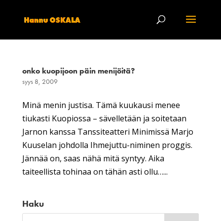
onko kuopijoon päin menijöitä?
syys 8, 2009
Minä menin justisa. Tämä kuukausi menee
tiukasti Kuopiossa – sävelletään ja soitetaan
Jarnon kanssa Tanssiteatteri Minimissä Marjo
Kuuselan johdolla Ihmejuttu-niminen proggis.
Jännää on, saas nähä mitä syntyy. Aika
taiteellista tohinaa on tähän asti ollu…...
Haku