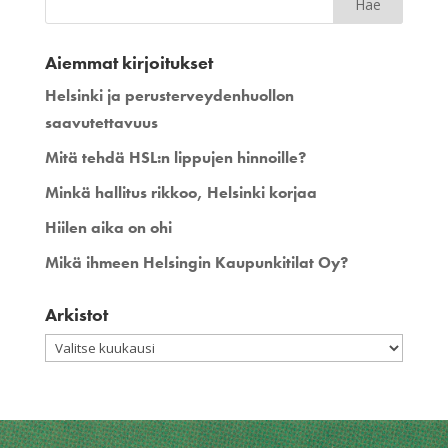
Aiemmat kirjoitukset
Helsinki ja perusterveydenhuollon
saavutettavuus
Mitä tehdä HSL:n lippujen hinnoille?
Minkä hallitus rikkoo, Helsinki korjaa
Hiilen aika on ohi
Mikä ihmeen Helsingin Kaupunkitilat Oy?
Arkistot
Arkistot