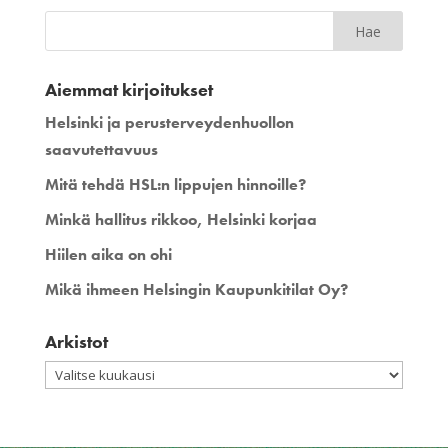
Aiemmat kirjoitukset
Helsinki ja perusterveydenhuollon
saavutettavuus
Mitä tehdä HSL:n lippujen hinnoille?
Minkä hallitus rikkoo, Helsinki korjaa
Hiilen aika on ohi
Mikä ihmeen Helsingin Kaupunkitilat Oy?
Arkistot
Arkistot