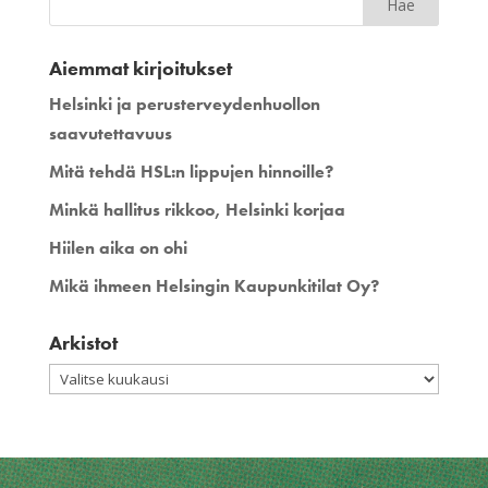
Aiemmat kirjoitukset
Helsinki ja perusterveydenhuollon
saavutettavuus
Mitä tehdä HSL:n lippujen hinnoille?
Minkä hallitus rikkoo, Helsinki korjaa
Hiilen aika on ohi
Mikä ihmeen Helsingin Kaupunkitilat Oy?
Arkistot
Arkistot