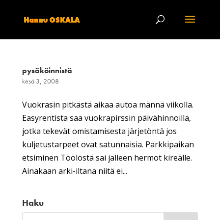
pysäköinnistä
kesä 3, 2008
Vuokrasin pitkästä aikaa autoa männä viikolla.
Easyrentista saa vuokrapirssin päivähinnoilla,
jotka tekevät omistamisesta järjetöntä jos
kuljetustarpeet ovat satunnaisia. Parkkipaikan
etsiminen Töölöstä sai jälleen hermot kireälle.
Ainakaan arki-iltana niitä ei...
Haku