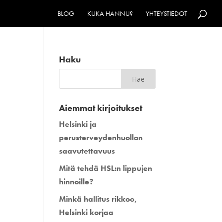
BLOG
KUKA HANNU?
YHTEYSTIEDOT
Haku
Aiemmat kirjoitukset
Helsinki ja
perusterveydenhuollon
saavutettavuus
Mitä tehdä HSL:n lippujen
hinnoille?
Minkä hallitus rikkoo,
Helsinki korjaa