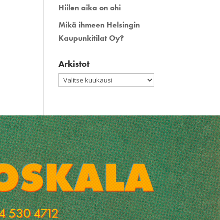
Hiilen aika on ohi
Mikä ihmeen Helsingin
Kaupunkitilat Oy?
Arkistot
Arkistot
4 530 4712