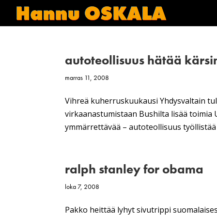
autoteollisuus hätää kärs
marras 11, 2008
Vihreä kuherruskuukausi Yhdysvaltain tul
virkaanastumistaan Bushilta lisää toimia 
ymmärrettävää – autoteollisuus työllistää 
ralph stanley for obama
loka 7, 2008
Pakko heittää lyhyt sivutrippi suomalaise