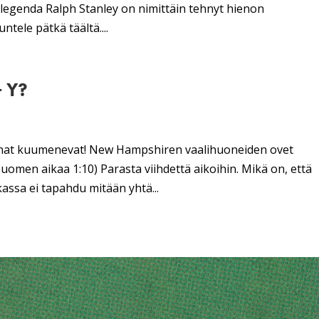
n legenda Ralph Stanley on nimittäin tehnyt hienon
ele pätkä täältä....
+ Y?
innat kuumenevat! New Hampshiren vaalihuoneiden ovet
uomen aikaa 1:10) Parasta viihdettä aikoihin. Mikä on, että
assa ei tapahdu mitään yhtä...