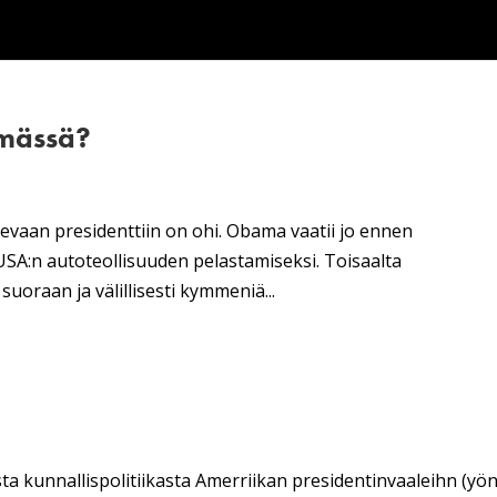
imässä?
evaan presidenttiin on ohi. Obama vaatii jo ennen
USA:n autoteollisuuden pelastamiseksi. Toisaalta
suoraan ja välillisesti kymmeniä...
sta kunnallispolitiikasta Amerriikan presidentinvaaleihn (yö