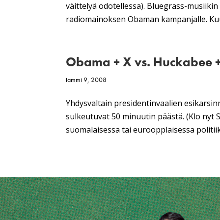
väittelyä odotellessa). Bluegrass-musiiki
radiomainoksen Obaman kampanjalle. Kuunt
Obama + X vs. Huckabee 
tammi 9, 2008
Yhdysvaltain presidentinvaalien esikars
sulkeutuvat 50 minuutin päästä. (Klo nyt S
suomalaisessa tai euroopplaisessa politiik