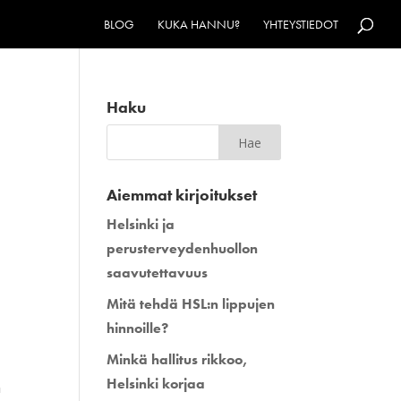
BLOG
KUKA HANNU?
YHTEYSTIEDOT
Haku
Aiemmat kirjoitukset
Helsinki ja
perusterveydenhuollon
saavutettavuus
Mitä tehdä HSL:n lippujen
hinnoille?
Minkä hallitus rikkoo,
Helsinki korjaa
n