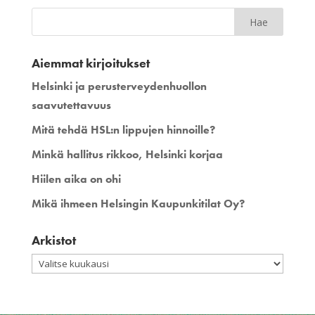
Aiemmat kirjoitukset
Helsinki ja perusterveydenhuollon
saavutettavuus
Mitä tehdä HSL:n lippujen hinnoille?
Minkä hallitus rikkoo, Helsinki korjaa
Hiilen aika on ohi
Mikä ihmeen Helsingin Kaupunkitilat Oy?
Arkistot
Arkistot