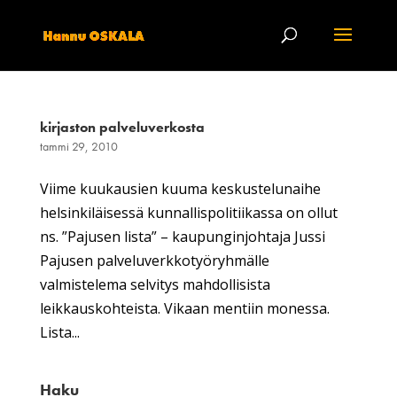
kirjaston palveluverkosta
tammi 29, 2010
Viime kuukausien kuuma keskustelunaihe
helsinkiläisessä kunnallispolitiikassa on ollut
ns. ”Pajusen lista” – kaupunginjohtaja Jussi
Pajusen palveluverkkotyöryhmälle
valmistelema selvitys mahdollisista
leikkauskohteista. Vikaan mentiin monessa.
Lista...
Haku