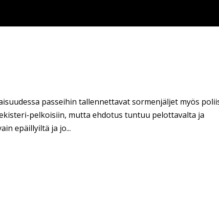
aisuudessa passeihin tallennettavat sormenjäljet myös polii
ekisteri-pelkoisiin, mutta ehdotus tuntuu pelottavalta ja
 epäillyiltä ja jo...