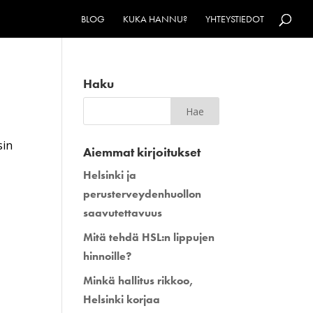
BLOG
KUKA HANNU?
YHTEYSTIEDOT
Haku
sin
Aiemmat kirjoitukset
Helsinki ja
perusterveydenhuollon
saavutettavuus
Mitä tehdä HSL:n lippujen
hinnoille?
Minkä hallitus rikkoo,
Helsinki korjaa