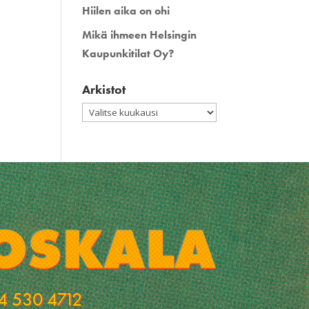
Hiilen aika on ohi
Mikä ihmeen Helsingin
Kaupunkitilat Oy?
Arkistot
Arkistot
4 530 4712