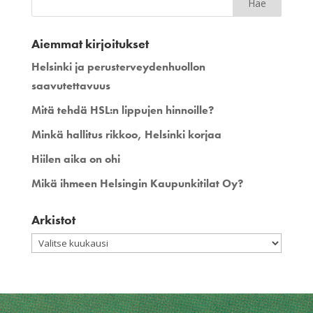
Aiemmat kirjoitukset
Helsinki ja perusterveydenhuollon
saavutettavuus
Mitä tehdä HSL:n lippujen hinnoille?
Minkä hallitus rikkoo, Helsinki korjaa
Hiilen aika on ohi
Mikä ihmeen Helsingin Kaupunkitilat Oy?
Arkistot
Arkistot