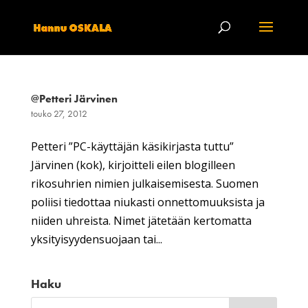
@Petteri Järvinen
touko 27, 2012
Petteri ”PC-käyttäjän käsikirjasta tuttu”
Järvinen (kok), kirjoitteli eilen blogilleen
rikosuhrien nimien julkaisemisesta. Suomen
poliisi tiedottaa niukasti onnettomuuksista ja
niiden uhreista. Nimet jätetään kertomatta
yksityisyydensuojaan tai...
Haku