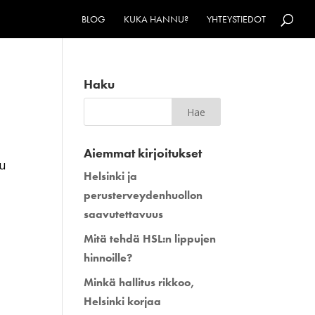
BLOG
KUKA HANNU?
YHTEYSTIEDOT
Haku
Aiemmat kirjoitukset
mu
Helsinki ja
perusterveydenhuollon
saavutettavuus
Mitä tehdä HSL:n lippujen
hinnoille?
Minkä hallitus rikkoo,
Helsinki korjaa