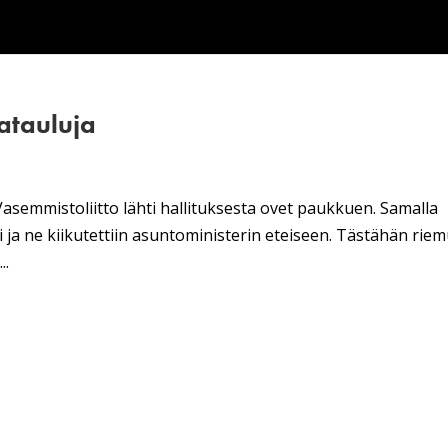
satauluja
semmistoliitto lähti hallituksesta ovet paukkuen. Samalla
si ja ne kiikutettiin asuntoministerin eteiseen. Tästähän rie
..