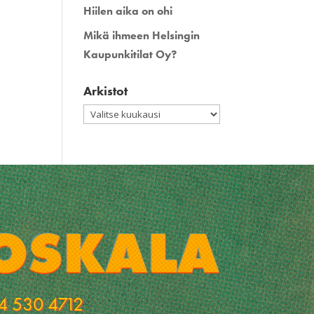
Hiilen aika on ohi
Mikä ihmeen Helsingin
Kaupunkitilat Oy?
Arkistot
Arkistot
4 530 4712