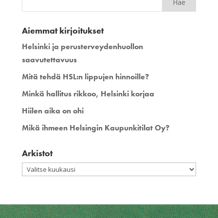
Aiemmat kirjoitukset
Helsinki ja perusterveydenhuollon
saavutettavuus
Mitä tehdä HSL:n lippujen hinnoille?
Minkä hallitus rikkoo, Helsinki korjaa
Hiilen aika on ohi
Mikä ihmeen Helsingin Kaupunkitilat Oy?
Arkistot
Arkistot