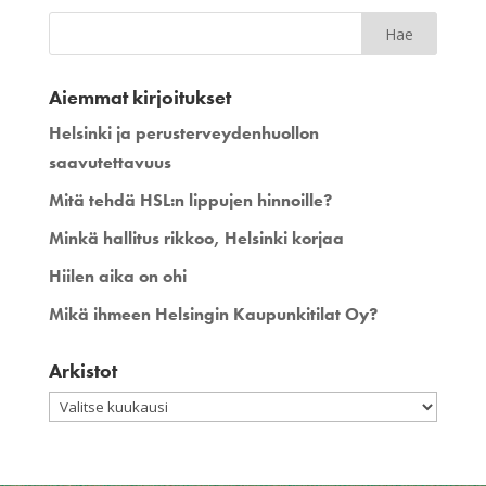
Aiemmat kirjoitukset
Helsinki ja perusterveydenhuollon
saavutettavuus
Mitä tehdä HSL:n lippujen hinnoille?
Minkä hallitus rikkoo, Helsinki korjaa
Hiilen aika on ohi
Mikä ihmeen Helsingin Kaupunkitilat Oy?
Arkistot
Arkistot