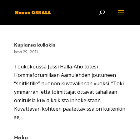
Kuplansa kullakin
kesä 29, 2011
Toukokuussa Jussi Halla-Aho totesi
Hommaforumillaan Aamulehden joutuneen
“shitlistille” huonon kuvavalinnan vuoksi. ”Toki
ymmärrän, että toimittajat ottavat tahallaan
omituisia kuvia kaikista inhokeistaan.
Kuvattavan kohteen päätettävissä on kuitenkin
se,...
Haku