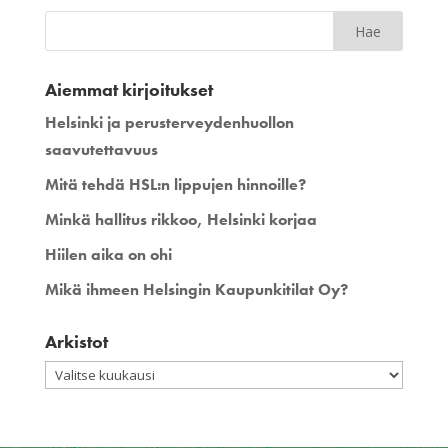
Aiemmat kirjoitukset
Helsinki ja perusterveydenhuollon
saavutettavuus
Mitä tehdä HSL:n lippujen hinnoille?
Minkä hallitus rikkoo, Helsinki korjaa
Hiilen aika on ohi
Mikä ihmeen Helsingin Kaupunkitilat Oy?
Arkistot
Arkistot