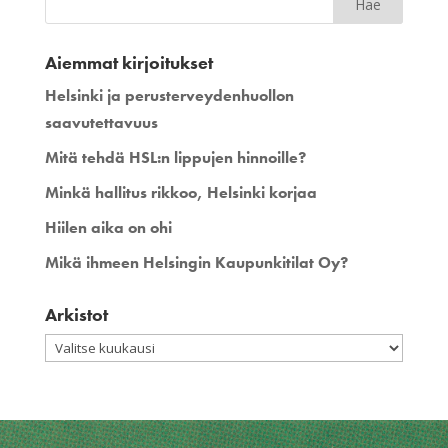
Aiemmat kirjoitukset
Helsinki ja perusterveydenhuollon
saavutettavuus
Mitä tehdä HSL:n lippujen hinnoille?
Minkä hallitus rikkoo, Helsinki korjaa
Hiilen aika on ohi
Mikä ihmeen Helsingin Kaupunkitilat Oy?
Arkistot
Arkistot