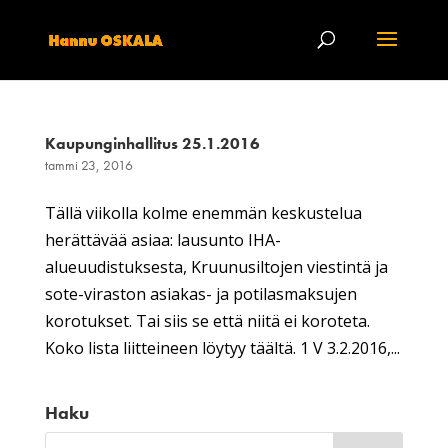
Kaupunginhallitus 25.1.2016
tammi 23, 2016
Tällä viikolla kolme enemmän keskustelua
herättävää asiaa: lausunto IHA-
alueuudistuksesta, Kruunusiltojen viestintä ja
sote-viraston asiakas- ja potilasmaksujen
korotukset. Tai siis se että niitä ei koroteta.
Koko lista liitteineen löytyy täältä. 1 V 3.2.2016,...
Haku