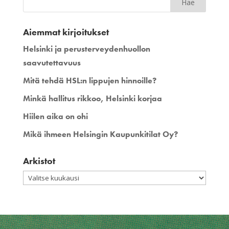
Aiemmat kirjoitukset
Helsinki ja perusterveydenhuollon
saavutettavuus
Mitä tehdä HSL:n lippujen hinnoille?
Minkä hallitus rikkoo, Helsinki korjaa
Hiilen aika on ohi
Mikä ihmeen Helsingin Kaupunkitilat Oy?
Arkistot
Arkistot