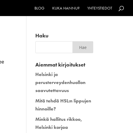
BLOG
KUKA HANNU?
YHTEYSTIEDOT
Haku
ee
Aiemmat kirjoitukset
Helsinki ja
perusterveydenhuollon
saavutettavuus
Mitä tehdä HSL:n lippujen
hinnoille?
Minkä hallitus rikkoo,
Helsinki korjaa