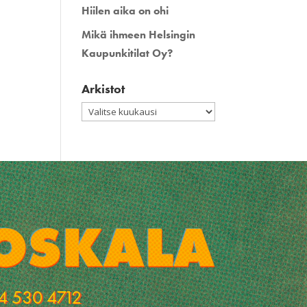
Hiilen aika on ohi
Mikä ihmeen Helsingin
Kaupunkitilat Oy?
Arkistot
Arkistot
4 530 4712