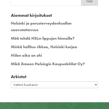
Aiemmat kirjoitukset
Helsinki ja perusterveydenhuollon
saavutettavuus
Mitä tehdä HSL:n lippujen hinnoille?
Minkä hallitus rikkoo, Helsinki korjaa
Hiilen aika on ohi
Mikä ihmeen Helsingin Kaupunkitilat Oy?
Arkistot
Arkistot