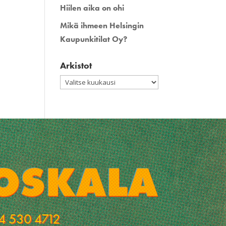
Hiilen aika on ohi
Mikä ihmeen Helsingin
Kaupunkitilat Oy?
Arkistot
Arkistot
4 530 4712