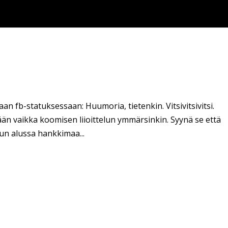
an fb-statuksessaan: Huumoria, tietenkin. Vitsivitsivitsi.
än vaikka koomisen liioittelun ymmärsinkin. Syynä se että
vun alussa hankkimaa...