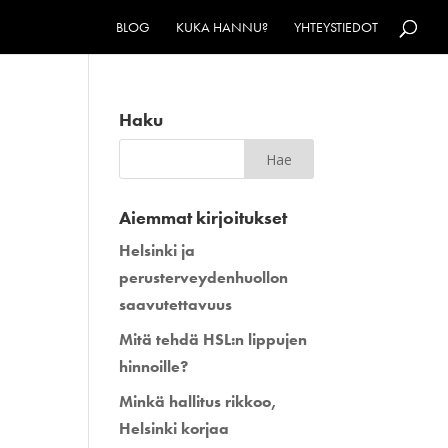
BLOG
KUKA HANNU?
YHTEYSTIEDOT
Haku
Aiemmat kirjoitukset
Helsinki ja
perusterveydenhuollon
saavutettavuus
Mitä tehdä HSL:n lippujen
hinnoille?
Minkä hallitus rikkoo,
Helsinki korjaa