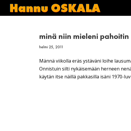
minä niin mieleni pahoitin
helmi 25, 2011
Männä viikolla eräs ystäväni loihe lausuma
Onnistuin silti nykäisemään herneen nenä
käytän itse näillä pakkasilla isäni 1970-lu