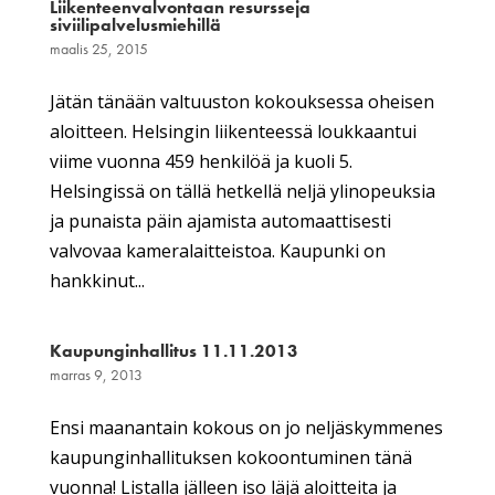
Liikenteenvalvontaan resursseja
siviilipalvelusmiehillä
maalis 25, 2015
Jätän tänään valtuuston kokouksessa oheisen
aloitteen. Helsingin liikenteessä loukkaantui
viime vuonna 459 henkilöä ja kuoli 5.
Helsingissä on tällä hetkellä neljä ylinopeuksia
ja punaista päin ajamista automaattisesti
valvovaa kameralaitteistoa. Kaupunki on
hankkinut...
Kaupunginhallitus 11.11.2013
marras 9, 2013
Ensi maanantain kokous on jo neljäskymmenes
kaupunginhallituksen kokoontuminen tänä
vuonna! Listalla jälleen iso läjä aloitteita ja