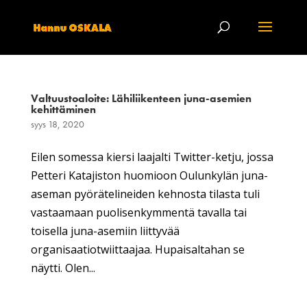
Valtuustoaloite: Lähiliikenteen juna-asemien
kehittäminen
syys 18, 2020
Eilen somessa kiersi laajalti Twitter-ketju, jossa
Petteri Katajiston huomioon Oulunkylän juna-
aseman pyörätelineiden kehnosta tilasta tuli
vastaamaan puolisenkymmentä tavalla tai
toisella juna-asemiin liittyvää
organisaatiotwiittaajaa. Hupaisaltahan se
näytti. Olen...