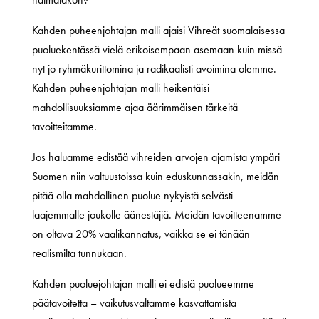
Kahden puheenjohtajan malli ajaisi Vihreät suomalaisessa
puoluekentässä vielä erikoisempaan asemaan kuin missä
nyt jo ryhmäkurittomina ja radikaalisti avoimina olemme.
Kahden puheenjohtajan malli heikentäisi
mahdollisuuksiamme ajaa äärimmäisen tärkeitä
tavoitteitamme.
Jos haluamme edistää vihreiden arvojen ajamista ympäri
Suomen niin valtuustoissa kuin eduskunnassakin, meidän
pitää olla mahdollinen puolue nykyistä selvästi
laajemmalle joukolle äänestäjiä. Meidän tavoitteenamme
on oltava 20% vaalikannatus, vaikka se ei tänään
realismilta tunnukaan.
Kahden puoluejohtajan malli ei edistä puolueemme
päätavoitetta – vaikutusvaltamme kasvattamista