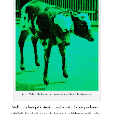
Kuva: Mikko Heikkinen / Luonnontieteellinen keskusmuseo
Mallin puolustajat kuitenkin unohtavat mikä on puolueen
tehtävä. Se ei ole olla vain kaunein ja kirkasotsaisin, olla