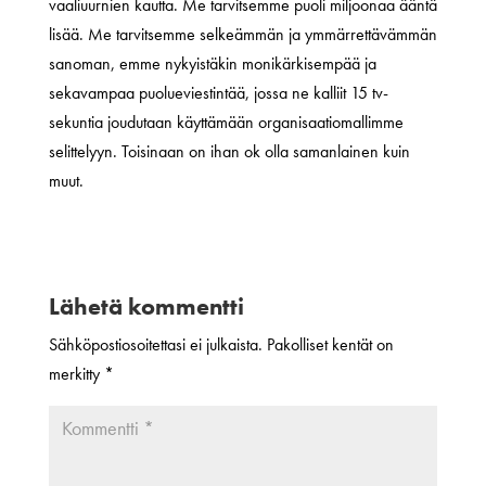
vaaliuurnien kautta. Me tarvitsemme puoli miljoonaa ääntä
lisää. Me tarvitsemme selkeämmän ja ymmärrettävämmän
sanoman, emme nykyistäkin monikärkisempää ja
sekavampaa puolueviestintää, jossa ne kalliit 15 tv-
sekuntia joudutaan käyttämään organisaatiomallimme
selittelyyn. Toisinaan on ihan ok olla samanlainen kuin
muut.
Lähetä kommentti
Sähköpostiosoitettasi ei julkaista.
Pakolliset kentät on
merkitty
*