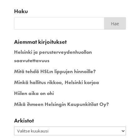
Haku
Aiemmat kirjoitukset
Helsinki ja perusterveydenhuollon
saavutettavuus
Mitä tehdä HSL:n lippujen hinnoille?
Minkä hallitus rikkoo, Helsinki korjaa
Hiilen aika on ohi
Mikä ihmeen Helsingin Kaupunkitilat Oy?
Arkistot
Arkistot