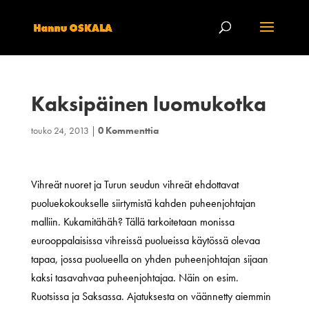
Kaksipäinen luomukotka
touko 24, 2013
|
0 Kommenttia
Vihreät nuoret ja Turun seudun vihreät ehdottavat
puoluekokoukselle siirtymistä kahden puheenjohtajan
malliin. Kukamitähäh? Tällä tarkoitetaan monissa
eurooppalaisissa vihreissä puolueissa käytössä olevaa
tapaa, jossa puolueella on yhden puheenjohtajan sijaan
kaksi tasavahvaa puheenjohtajaa. Näin on esim.
Ruotsissa ja Saksassa. Ajatuksesta on väännetty aiemmin