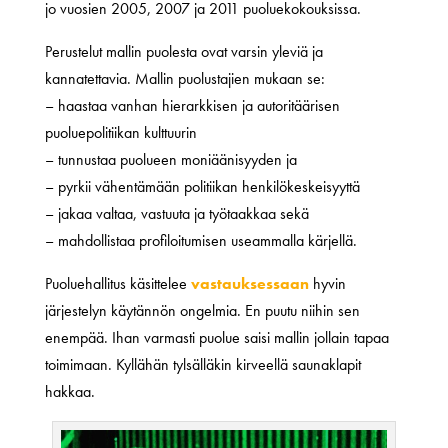
jo vuosien 2005, 2007 ja 2011 puoluekokouksissa.
Perustelut mallin puolesta ovat varsin yleviä ja
kannatettavia. Mallin puolustajien mukaan se:
– haastaa vanhan hierarkkisen ja autoritäärisen
puoluepolitiikan kulttuurin
– tunnustaa puolueen moniäänisyyden ja
– pyrkii vähentämään politiikan henkilökeskeisyyttä
– jakaa valtaa, vastuuta ja työtaakkaa sekä
– mahdollistaa profiloitumisen useammalla kärjellä.
Puoluehallitus käsittelee
vastauksessaan
hyvin
järjestelyn käytännön ongelmia. En puutu niihin sen
enempää. Ihan varmasti puolue saisi mallin jollain tapaa
toimimaan. Kyllähän tylsälläkin kirveellä saunaklapit
hakkaa.