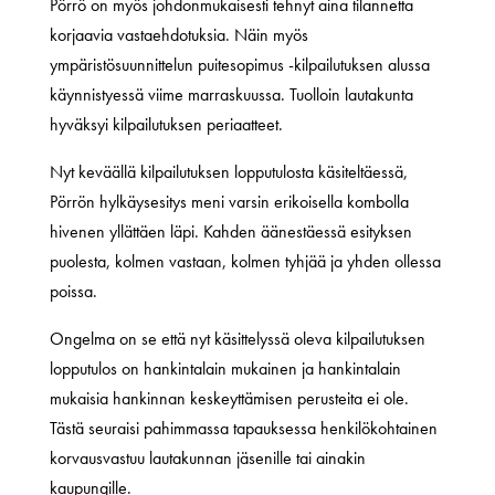
Pörrö on myös johdonmukaisesti tehnyt aina tilannetta
korjaavia vastaehdotuksia. Näin myös
ympäristösuunnittelun puitesopimus -kilpailutuksen alussa
käynnistyessä viime marraskuussa. Tuolloin lautakunta
hyväksyi kilpailutuksen periaatteet.
Nyt keväällä kilpailutuksen lopputulosta käsiteltäessä,
Pörrön hylkäysesitys meni varsin erikoisella kombolla
hivenen yllättäen läpi. Kahden äänestäessä esityksen
puolesta, kolmen vastaan, kolmen tyhjää ja yhden ollessa
poissa.
Ongelma on se että nyt käsittelyssä oleva kilpailutuksen
lopputulos on hankintalain mukainen ja hankintalain
mukaisia hankinnan keskeyttämisen perusteita ei ole.
Tästä seuraisi pahimmassa tapauksessa henkilökohtainen
korvausvastuu lautakunnan jäsenille tai ainakin
kaupungille.