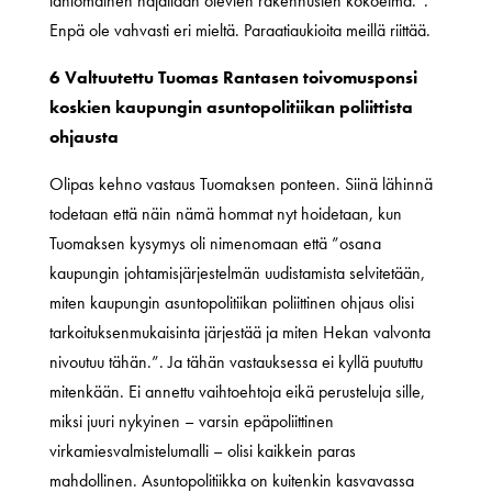
lähiömäinen hajallaan olevien rakennusten kokoelma.”.
Enpä ole vahvasti eri mieltä. Paraatiaukioita meillä riittää.
6 Valtuutettu Tuomas Rantasen toivomusponsi
koskien kaupungin asuntopolitiikan poliittista
ohjausta
Olipas kehno vastaus Tuomaksen ponteen. Siinä lähinnä
todetaan että näin nämä hommat nyt hoidetaan, kun
Tuomaksen kysymys oli nimenomaan että ”osana
kaupungin johtamisjärjestelmän uudistamista selvitetään,
miten kaupungin asuntopolitiikan poliittinen ohjaus olisi
tarkoituksenmukaisinta järjestää ja miten Hekan valvonta
nivoutuu tähän.”. Ja tähän vastauksessa ei kyllä puututtu
mitenkään. Ei annettu vaihtoehtoja eikä perusteluja sille,
miksi juuri nykyinen – varsin epäpoliittinen
virkamiesvalmistelumalli – olisi kaikkein paras
mahdollinen. Asuntopolitiikka on kuitenkin kasvavassa