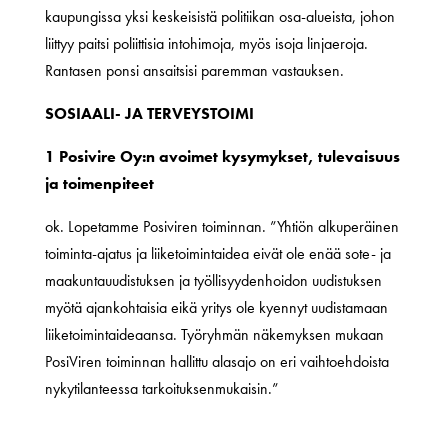
kaupungissa yksi keskeisistä politiikan osa-alueista, johon
liittyy paitsi poliittisia intohimoja, myös isoja linjaeroja.
Rantasen ponsi ansaitsisi paremman vastauksen.
SOSIAALI- JA TERVEYSTOIMI
1 Posivire Oy:n avoimet kysymykset, tulevaisuus
ja toimenpiteet
ok. Lopetamme Posiviren toiminnan. ”Yhtiön alkuperäinen
toiminta-ajatus ja liiketoimintaidea eivät ole enää sote- ja
maakuntauudistuksen ja työllisyydenhoidon uudistuksen
myötä ajankohtaisia eikä yritys ole kyennyt uudistamaan
liiketoimintaideaansa. Työryhmän näkemyksen mukaan
PosiViren toiminnan hallittu alasajo on eri vaihtoehdoista
nykytilanteessa tarkoituksenmukaisin.”