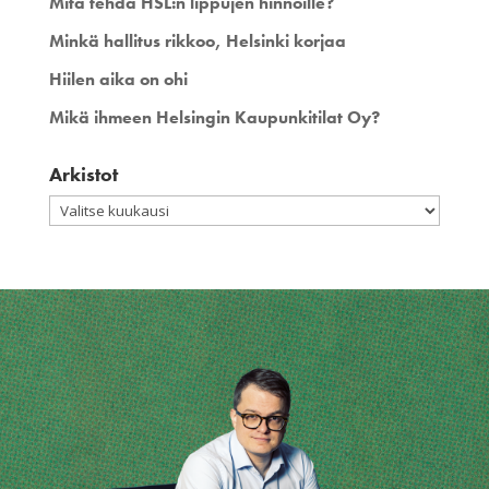
Mitä tehdä HSL:n lippujen hinnoille?
Minkä hallitus rikkoo, Helsinki korjaa
Hiilen aika on ohi
Mikä ihmeen Helsingin Kaupunkitilat Oy?
Arkistot
Arkistot