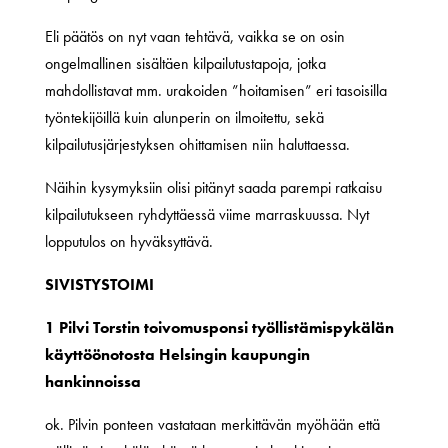
Eli päätös on nyt vaan tehtävä, vaikka se on osin
ongelmallinen sisältäen kilpailutustapoja, jotka
mahdollistavat mm. urakoiden ”hoitamisen” eri tasoisilla
työntekijöillä kuin alunperin on ilmoitettu, sekä
kilpailutusjärjestyksen ohittamisen niin haluttaessa.
Näihin kysymyksiin olisi pitänyt saada parempi ratkaisu
kilpailutukseen ryhdyttäessä viime marraskuussa. Nyt
lopputulos on hyväksyttävä.
SIVISTYSTOIMI
1 Pilvi Torstin toivomusponsi työllistämispykälän
käyttöönotosta Helsingin kaupungin
hankinnoissa
ok. Pilvin ponteen vastataan merkittävän myöhään että