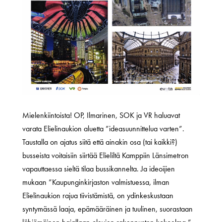
Mielenkiintoista! OP, Ilmarinen, SOK ja VR haluavat
varata Elielinaukion aluetta ”ideasuunnittelua varten”.
Taustalla on ajatus siitä että ainakin osa (tai kaikki?)
busseista voitaisiin siirtää Elieliltä Kamppiin Länsimetron
vapauttaessa sieltä tilaa bussikannelta. Ja ideoijien
mukaan ”Kaupunginkirjaston valmistuessa, ilman
Elielinaukion rajua tiivistämistä, on ydinkeskustaan
syntymässä laaja, epämääräinen ja tuulinen, suorastaan