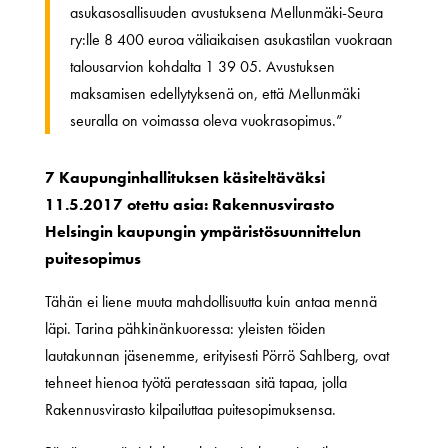
asukasosallisuuden avustuksena Mellunmäki-Seura
ry:lle 8 400 euroa väliaikaisen asukastilan vuokraan
talousarvion kohdalta 1 39 05. Avustuksen
maksamisen edellytyksenä on, että Mellunmäki
seuralla on voimassa oleva vuokrasopimus.”
7 Kaupunginhallituksen käsiteltäväksi
11.5.2017 otettu asia: Rakennusvirasto
Helsingin kaupungin ympäristösuunnittelun
puitesopimus
Tähän ei liene muuta mahdollisuutta kuin antaa mennä
läpi. Tarina pähkinänkuoressa: yleisten töiden
lautakunnan jäsenemme, erityisesti Pörrö Sahlberg, ovat
tehneet hienoa työtä peratessaan sitä tapaa, jolla
Rakennusvirasto kilpailuttaa puitesopimuksensa.