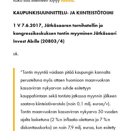
Koko lista liitteineen löytyy
täältä
.
KAUPUNKISUUNNITTELU- JA KIINTEISTÖTOIMI
1 V 7.6.2017, Jätkäsaaren tornihotellin ja
kongressikeskuksen tontin myyminen Jätkäsaari
Invest Ab:lle (20803/4)
ok.
”Tontin myyntiä voidaan pitää kaupungin kannalta
perusteltuna myös ottaen huomioon maanvuokran
kassavirran nykyarvon suhde esitettyyn
kauppahintaan sekä tontista jatkossa myynnin jälkeen
saatava kiinteistöverotulo (noin 0,1 milj. euroa/v).
Tontin maanvuokran kassavirran nykyarvo 50 vuoden
ajalta laskettuna (2 %:n inflaatio-olettama ja 7 %:n
diskonttauskorko) on noin 7,9 milj. euroa, kun esitetty