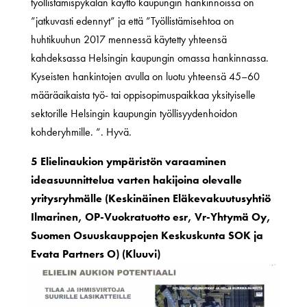
työllistämispykälän käyttö kaupungin hankinnoissa on
”jatkuvasti edennyt” ja että ”Työllistämisehtoa on
huhtikuuhun 2017 mennessä käytetty yhteensä
kahdeksassa Helsingin kaupungin omassa hankinnassa.
Kyseisten hankintojen avulla on luotu yhteensä 45–60
määräaikaista työ- tai oppisopimuspaikkaa yksityiselle
sektorille Helsingin kaupungin työllisyydenhoidon
kohderyhmille. ”. Hyvä.
5 Elielinaukion ympäristön varaaminen
ideasuunnittelua varten hakijoina olevalle
yritysryhmälle (Keskinäinen Eläkevakuutusyhtiö
Ilmarinen, OP-Vuokratuotto esr, Vr-Yhtymä Oy,
Suomen Osuuskauppojen Keskuskunta SOK ja
Evata Partners O) (Kluuvi)