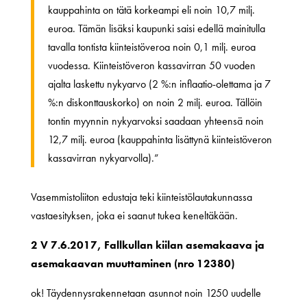
kauppahinta on tätä korkeampi eli noin 10,7 milj.
euroa. Tämän lisäksi kaupunki saisi edellä mainitulla
tavalla tontista kiinteistöveroa noin 0,1 milj. euroa
vuodessa. Kiinteistöveron kassavirran 50 vuoden
ajalta laskettu nykyarvo (2 %:n inflaatio-olettama ja 7
%:n diskonttauskorko) on noin 2 milj. euroa. Tällöin
tontin myynnin nykyarvoksi saadaan yhteensä noin
12,7 milj. euroa (kauppahinta lisättynä kiinteistöveron
kassavirran nykyarvolla).”
Vasemmistoliiton edustaja teki kiinteistölautakunnassa
vastaesityksen, joka ei saanut tukea keneltäkään.
2 V 7.6.2017, Fallkullan kiilan asemakaava ja
asemakaavan muuttaminen (nro 12380)
ok! Täydennysrakennetaan asunnot noin 1250 uudelle