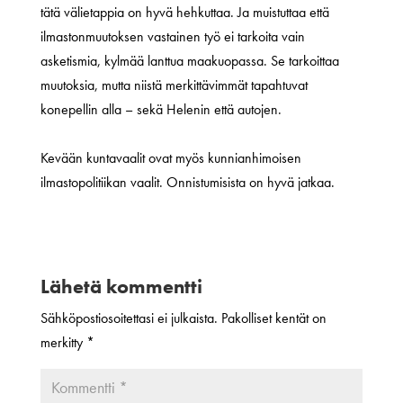
tätä välietappia on hyvä hehkuttaa. Ja muistuttaa että
ilmastonmuutoksen vastainen työ ei tarkoita vain
asketismia, kylmää lanttua maakuopassa. Se tarkoittaa
muutoksia, mutta niistä merkittävimmät tapahtuvat
konepellin alla – sekä Helenin että autojen.
Kevään kuntavaalit ovat myös kunnianhimoisen
ilmastopolitiikan vaalit. Onnistumisista on hyvä jatkaa.
Lähetä kommentti
Sähköpostiosoitettasi ei julkaista.
Pakolliset kentät on
merkitty
*