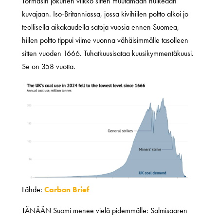
Törmäsin jokunen viikko sitten muutamaan huikeaan
kuvajaan. Iso-Britanniassa, jossa kivihiilen poltto alkoi jo
teollisella aikakaudella satoja vuosia ennen Suomea,
hiilen poltto tippui viime vuonna vähäisimmälle tasolleen
sitten vuoden 1666. Tuhatkuusisataa kuusikymmentäkuusi.
Se on 358 vuotta.
Lähde:
Carbon Brief
TÄNÄÄN Suomi menee vielä pidemmälle: Salmisaaren