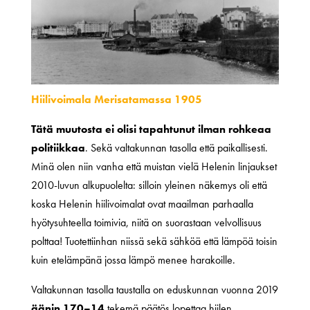
Hiilivoimala Merisatamassa 1905
Tätä muutosta ei olisi tapahtunut ilman rohkeaa
politiikkaa
. Sekä valtakunnan tasolla että paikallisesti.
Minä olen niin vanha että muistan vielä Helenin linjaukset
2010-luvun alkupuolelta: silloin yleinen näkemys oli että
koska Helenin hiilivoimalat ovat maailman parhaalla
hyötysuhteella toimivia, niitä on suorastaan velvollisuus
polttaa! Tuotettiinhan niissä sekä sähköä että lämpöä toisin
kuin etelämpänä jossa lämpö menee harakoille.
Valtakunnan tasolla taustalla on eduskunnan vuonna 2019
äänin 170–14
tekemä päätös lopettaa hiilen