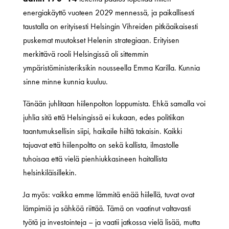
energiakäyttö vuoteen 2029 mennessä, ja paikallisesti
taustalla on erityisesti Helsingin Vihreiden pitkäaikaisesti
puskemat muutokset Helenin strategiaan. Erityisen
merkittävä rooli Helsingissä oli sittemmin
ympäristöministeriksikin nousseella Emma Karilla. Kunnia
sinne minne kunnia kuuluu.
Tänään juhlitaan hiilenpolton loppumista. Ehkä samalla voi
juhlia sitä että Helsingissä ei kukaan, edes politiikan
taantumuksellisin siipi, haikaile hiiltä takaisin. Kaikki
tajuavat että hiilenpoltto on sekä kallista, ilmastolle
tuhoisaa että vielä pienhiukkasineen haitallista
helsinkiläisillekin.
Ja myös: vaikka emme lämmitä enää hiilellä, tuvat ovat
lämpimiä ja sähköä riittää. Tämä on vaatinut valtavasti
työtä ja investointeja – ja vaatii jatkossa vielä lisää, mutta