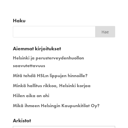
Haku
Aiemmat kirjoitukset
Helsinki ja perusterveydenhuollon
saavutettavuus
Mitä tehdä HSL:n lippujen hinnoille?
Minkä hallitus rikkoo, Helsinki korjaa
Hiilen aika on ohi
Mikä ihmeen Helsingin Kaupunkitilat Oy?
Arkistot