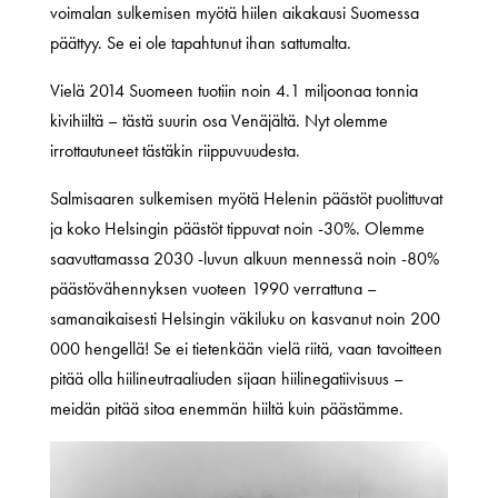
voimalan sulkemisen myötä hiilen aikakausi Suomessa
päättyy. Se ei ole tapahtunut ihan sattumalta.
Vielä 2014 Suomeen tuotiin noin 4.1 miljoonaa tonnia
kivihiiltä – tästä suurin osa Venäjältä. Nyt olemme
irrottautuneet tästäkin riippuvuudesta.
Salmisaaren sulkemisen myötä Helenin päästöt puolittuvat
ja koko Helsingin päästöt tippuvat noin -30%. Olemme
saavuttamassa 2030 -luvun alkuun mennessä noin -80%
päästövähennyksen vuoteen 1990 verrattuna –
samanaikaisesti Helsingin väkiluku on kasvanut noin 200
000 hengellä! Se ei tietenkään vielä riitä, vaan tavoitteen
pitää olla hiilineutraaliuden sijaan hiilinegatiivisuus –
meidän pitää sitoa enemmän hiiltä kuin päästämme.