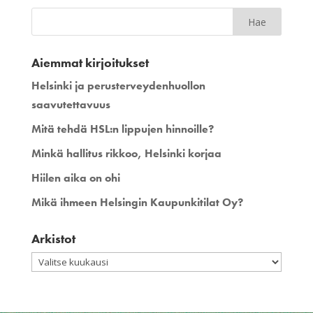
Aiemmat kirjoitukset
Helsinki ja perusterveydenhuollon
saavutettavuus
Mitä tehdä HSL:n lippujen hinnoille?
Minkä hallitus rikkoo, Helsinki korjaa
Hiilen aika on ohi
Mikä ihmeen Helsingin Kaupunkitilat Oy?
Arkistot
Arkistot