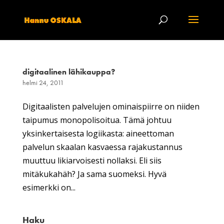
digitaalinen lähikauppa?
helmi 24, 2011
Digitaalisten palvelujen ominaispiirre on niiden
taipumus monopolisoitua. Tämä johtuu
yksinkertaisesta logiikasta: aineettoman
palvelun skaalan kasvaessa rajakustannus
muuttuu likiarvoisesti nollaksi. Eli siis
mitäkukahäh? Ja sama suomeksi. Hyvä
esimerkki on...
Haku