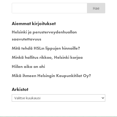
Aiemmat kirjoitukset
Helsinki ja perusterveydenhuollon
saavutettavuus
Mitä tehdä HSL:n lippujen hinnoille?
Minkä hallitus rikkoo, Helsinki korjaa
Hiilen aika on ohi
Mikä ihmeen Helsingin Kaupunkitilat Oy?
Arkistot
Arkistot