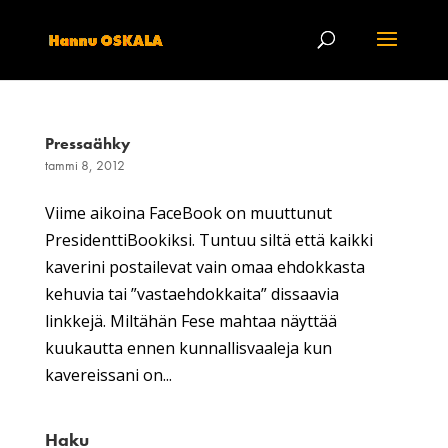
Pressaähky
tammi 8, 2012
Viime aikoina FaceBook on muuttunut
PresidenttiBookiksi. Tuntuu siltä että kaikki
kaverini postailevat vain omaa ehdokkasta
kehuvia tai ”vastaehdokkaita” dissaavia
linkkejä. Miltähän Fese mahtaa näyttää
kuukautta ennen kunnallisvaaleja kun
kavereissani on...
Haku