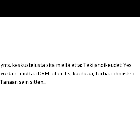
yms. keskustelusta sitä mieltä että: Tekijänoikeudet: Yes,
ei voida romuttaa DRM: über-bs, kauheaa, turhaa, ihmisten
änään sain sitten...