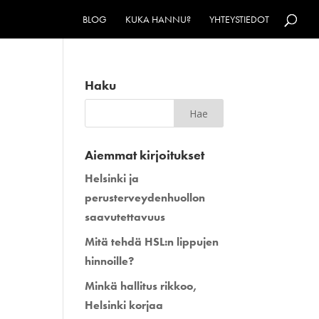
BLOG
KUKA HANNU?
YHTEYSTIEDOT
Haku
Aiemmat kirjoitukset
Helsinki ja
perusterveydenhuollon
saavutettavuus
Mitä tehdä HSL:n lippujen
hinnoille?
Minkä hallitus rikkoo,
Helsinki korjaa