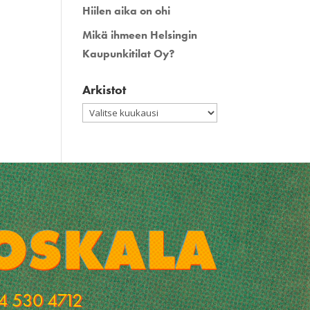
Hiilen aika on ohi
Mikä ihmeen Helsingin
Kaupunkitilat Oy?
Arkistot
Arkistot
4 530 4712