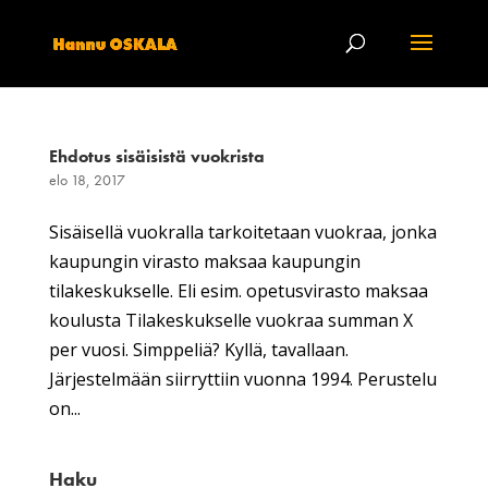
Ehdotus sisäisistä vuokrista
elo 18, 2017
Sisäisellä vuokralla tarkoitetaan vuokraa, jonka
kaupungin virasto maksaa kaupungin
tilakeskukselle. Eli esim. opetusvirasto maksaa
koulusta Tilakeskukselle vuokraa summan X
per vuosi. Simppeliä? Kyllä, tavallaan.
Järjestelmään siirryttiin vuonna 1994. Perustelu
on...
Haku