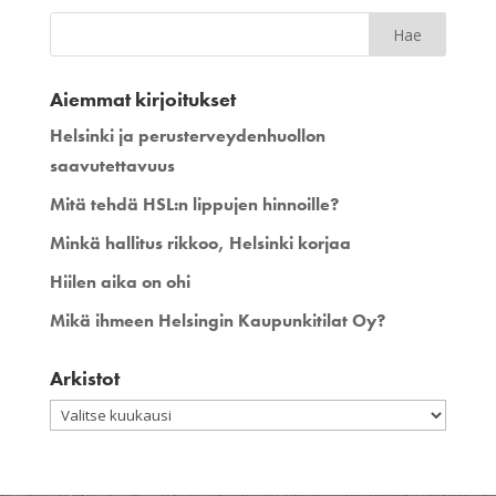
Aiemmat kirjoitukset
Helsinki ja perusterveydenhuollon
saavutettavuus
Mitä tehdä HSL:n lippujen hinnoille?
Minkä hallitus rikkoo, Helsinki korjaa
Hiilen aika on ohi
Mikä ihmeen Helsingin Kaupunkitilat Oy?
Arkistot
Arkistot