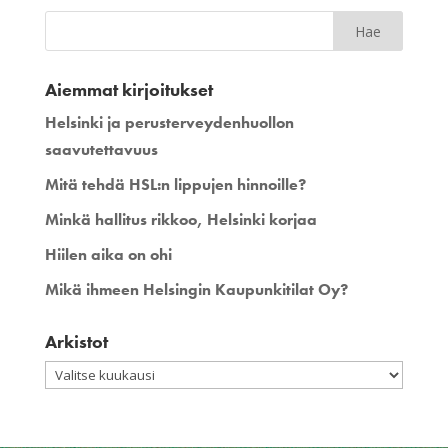
Aiemmat kirjoitukset
Helsinki ja perusterveydenhuollon
saavutettavuus
Mitä tehdä HSL:n lippujen hinnoille?
Minkä hallitus rikkoo, Helsinki korjaa
Hiilen aika on ohi
Mikä ihmeen Helsingin Kaupunkitilat Oy?
Arkistot
Arkistot