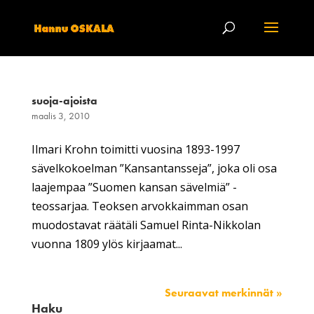
suoja-ajoista
maalis 3, 2010
Ilmari Krohn toimitti vuosina 1893-1997
sävelkokoelman ”Kansantansseja”, joka oli osa
laajempaa ”Suomen kansan sävelmiä” -
teossarjaa. Teoksen arvokkaimman osan
muodostavat räätäli Samuel Rinta-Nikkolan
vuonna 1809 ylös kirjaamat...
Seuraavat merkinnät »
Haku